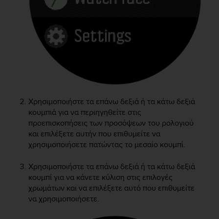
e
f
o
r
t
h
i
s
w
e
Χρησιμοποιήστε τα επάνω δεξιά ή τα κάτω δεξιά
b
κουμπιά για να περιηγηθείτε στις
s
προεπισκοπήσεις των προσόψεων του ρολογιού
i
και επιλέξετε αυτήν που επιθυμείτε να
t
e
χρησιμοποιήσετε πατώντας το μεσαίο κουμπί.
i
n
Χρησιμοποιήστε τα επάνω δεξιά ή τα κάτω δεξιά
c
κουμπί για να κάνετε κύλιση στις επιλογές
o
χρωμάτων και να επιλέξετε αυτό που επιθυμείτε
n
να χρησιμοποιήσετε.
f
o