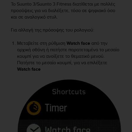
i
Το
Suunto 3/Suunto 3 Fitness
διατίθεται με πολλές
e
προσόψεις για να διαλέξετε, τόσο σε ψηφιακό όσο
v
και σε αναλογικό στυλ.
i
n
Για αλλαγή της πρόσοψης του ρολογιού:
g
L
e
Μεταβείτε στη ρύθμιση
Watch face
από την
v
αρχική οθόνη ή πατήστε παρατεταμένα το μεσαίο
e
κουμπί για να ανοίξετε το θεματικό μενού.
l
Πατήστε το μεσαίο κουμπί, για να επιλέξετε
A
Watch face
A
c
o
n
f
o
r
m
a
n
c