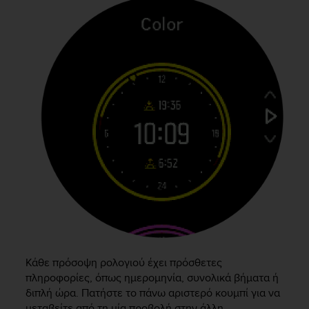
r
m
a
n
c
e
w
i
t
h
t
h
e
W
e
b
C
o
n
Κάθε πρόσοψη ρολογιού έχει πρόσθετες
t
πληροφορίες, όπως ημερομηνία, συνολικά βήματα ή
e
διπλή ώρα. Πατήστε το πάνω αριστερό κουμπί για να
n
μεταβείτε από τη μία προβολή στην άλλη.
t