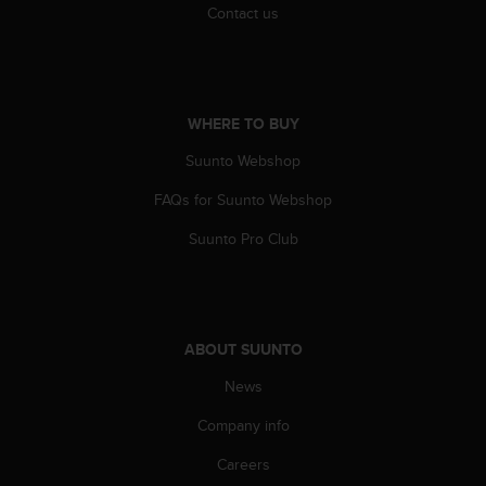
c
Contact us
o
m
p
l
i
WHERE TO BUY
a
n
Suunto Webshop
c
e
FAQs for Suunto Webshop
w
Suunto Pro Club
i
t
h
o
t
h
ABOUT SUUNTO
e
News
r
a
Company info
c
c
Careers
e