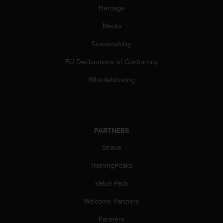
s
Heritage
s
Media
i
b
Sustainability
i
l
EU Declarations of Conformity
i
t
Whistleblowing
y
s
t
a
n
PARTNERS
d
a
Strava
r
TrainingPeaks
d
s
Value Pack
.
P
Welcome Partners
l
e
Partners