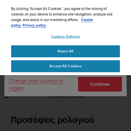
S
WE SHIP TO 75+ DESTINATIONS OVER THE
u
By clicking “Accept All Cookies”, you agree to the storing of
WORLD:
CLICK HERE TO SELECT YOURS
u
cookies on your device to enhance site navigation, analyze site
Your country or region:
usage, and assist in our marketing efforts.
Cookie
n
policy
Privacy policy
t
o
Cookies Settings
United States
i
s
Home
Support
Suunto 3/Suunto 3 Fitness
Οδηγός Χρήσης
c
Reject All
Currency: $ (USD)
o
m
Shipping only to United States
SUUNTO 3/SUUNTO 3 FITNESS ΟΔΗΓΌΣ
Accept All Cookies
m
ΧΡΉΣΗΣ
i
t
Change your country or
Continue
t
region
e
Προσόψεις ρολογιού
d
t
o
a
Προσόψεις ρολογιού
c
h