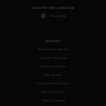
s
(
COUNTRY AND LANGUAGE
W
Global (EN)
C
A
G
)
2
.
SUPPORT
0
Returns and refunds
a
n
Support main page
d
a
Software updates
c
h
User guides
i
e
Suunto Repair Center
v
Service Centers
i
n
Tutorial Tuesday
g