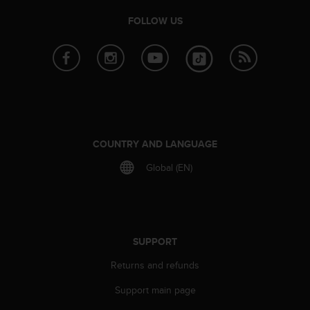
s
(
FOLLOW US
W
C
A
G
)
2
.
0
COUNTRY AND LANGUAGE
a
n
Global (EN)
d
a
c
h
i
SUPPORT
e
v
Returns and refunds
i
n
Support main page
g