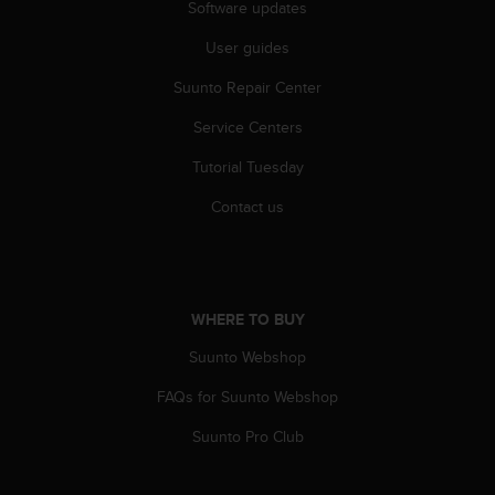
c
Software updates
o
m
User guides
p
Suunto Repair Center
l
i
Service Centers
a
n
Tutorial Tuesday
c
e
Contact us
w
i
t
h
o
WHERE TO BUY
t
h
Suunto Webshop
e
FAQs for Suunto Webshop
r
a
Suunto Pro Club
c
c
e