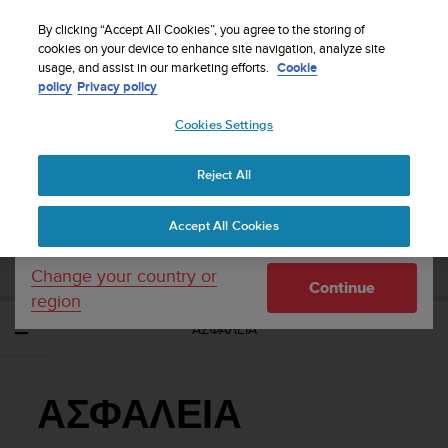
S
WE SHIP TO 75+ DESTINATIONS OVER THE
u
By clicking “Accept All Cookies”, you agree to the storing of
WORLD:
CLICK HERE TO SELECT YOURS
u
cookies on your device to enhance site navigation, analyze site
Your country or region:
usage, and assist in our marketing efforts.
Cookie
n
policy
Privacy policy
t
o
Cookies Settings
United States
i
s
Home
Support
Suunto 3/Suunto 3 Fitness
Οδηγός Χρήσης
c
Reject All
Currency: $ (USD)
o
m
Shipping only to United States
SUUNTO 3/SUUNTO 3 FITNESS ΟΔΗΓΌΣ
Accept All Cookies
m
ΧΡΉΣΗΣ
i
t
Change your country or
Continue
t
region
e
ΑΣΦΑΛΕΙΑ
d
t
o
a
ΑΣΦΑΛΕΙΑ
c
h