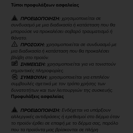
i
Τύποι προφυλάξεων ασφαλείας
e
v
χρησιμοποιείται σε
i
ΠΡΟΕΙΔΟΠΟΙΗΣΗ:
n
συνδυασμό με μια διαδικασία ή κατάσταση που θα
g
μπορούσε να προκαλέσει σοβαρό τραυματισμό ή
L
θάνατο.
e
χρησιμοποιείται σε συνδυασμό με
ΠΡΟΣΟΧΗ:
v
μια διαδικασία ή κατάσταση που θα προκαλέσει
e
βλάβη στο προϊόν.
l
χρησιμοποιείται για να τονιστούν
ΣΗΜΕΙΩΣΗ:
A
σημαντικές πληροφορίες.
A
χρησιμοποιείται για επιπλέον
ΣΥΜΒΟΥΛΗ:
c
συμβουλές σχετικά με τον τρόπο χρήσης των
o
n
δυνατοτήτων και των λειτουργιών της συσκευής.
f
Προφυλάξεις ασφαλείας
o
r
Ενδέχεται να υπάρξουν
ΠΡΟΕΙΔΟΠΟΙΗΣΗ:
m
αλλεργικές αντιδράσεις ή ερεθισμοί στο δέρμα όταν
a
το προϊόν έρθει σε επαφή με το δέρμα σας, παρόλο
n
που τα προϊόντα μας βρίσκονται σε πλήρη
c