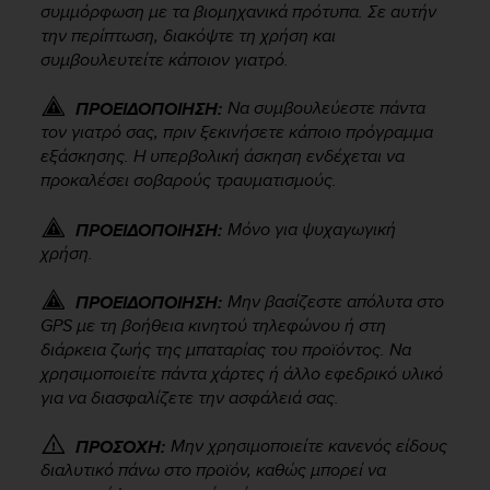
συμμόρφωση με τα βιομηχανικά πρότυπα. Σε αυτήν
e
την περίπτωση, διακόψτε τη χρήση και
f
συμβουλευτείτε κάποιον γιατρό.
o
r
t
Να συμβουλεύεστε πάντα
ΠΡΟΕΙΔΟΠΟΙΗΣΗ:
h
τον γιατρό σας, πριν ξεκινήσετε κάποιο πρόγραμμα
i
εξάσκησης. Η υπερβολική άσκηση ενδέχεται να
s
προκαλέσει σοβαρούς τραυματισμούς.
w
e
Μόνο για ψυχαγωγική
ΠΡΟΕΙΔΟΠΟΙΗΣΗ:
b
χρήση.
s
i
t
Μην βασίζεστε απόλυτα στο
ΠΡΟΕΙΔΟΠΟΙΗΣΗ:
e
GPS με τη βοήθεια κινητού τηλεφώνου ή στη
i
διάρκεια ζωής της μπαταρίας του προϊόντος. Να
n
χρησιμοποιείτε πάντα χάρτες ή άλλο εφεδρικό υλικό
c
για να διασφαλίζετε την ασφάλειά σας.
o
n
Μην χρησιμοποιείτε κανενός είδους
ΠΡΟΣΟΧΗ:
f
διαλυτικό πάνω στο προϊόν, καθώς μπορεί να
o