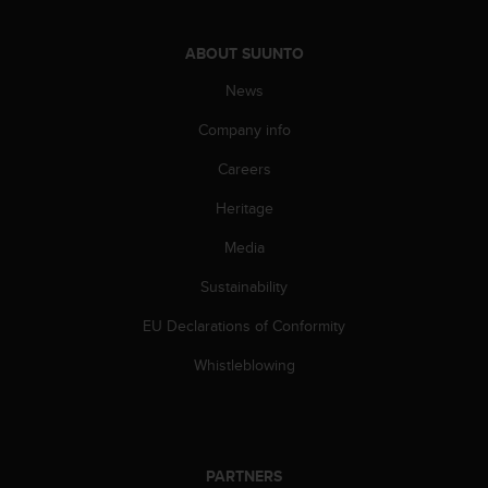
s
s
ABOUT SUUNTO
i
b
News
i
l
Company info
i
t
Careers
y
Heritage
s
t
Media
a
n
Sustainability
d
a
EU Declarations of Conformity
r
d
Whistleblowing
s
.
P
l
e
PARTNERS