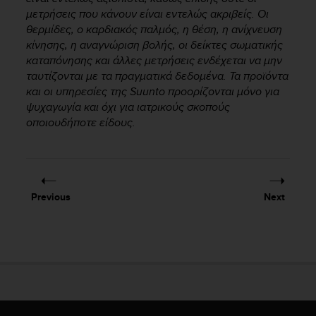
A
μετρήσεις που κάνουν είναι εντελώς ακριβείς. Οι
c
θερμίδες, ο καρδιακός παλμός, η θέση, η ανίχνευση
c
κίνησης, η αναγνώριση βολής, οι δείκτες σωματικής
e
καταπόνησης και άλλες μετρήσεις ενδέχεται να μην
s
ταυτίζονται με τα πραγματικά δεδομένα. Τα προϊόντα
s
και οι υπηρεσίες της Suunto προορίζονται μόνο για
i
ψυχαγωγία και όχι για ιατρικούς σκοπούς
b
οποιουδήποτε είδους.
i
l
i
t
y
G
Previous
Next
u
i
d
e
l
i
n
e