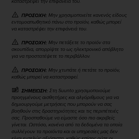
καταστρέψει την επιφάνειά του.
r
m
a
Μην χρησιμοποιείτε κανενός είδους
ΠΡΟΣΟΧΗ:
n
εντομοαπωθητικό πάνω στο προϊόν, καθώς μπορεί
c
να καταστρέψει την επιφάνειά του.
e
w
Μην πετάξετε το προϊόν στα
ΠΡΟΣΟΧΗ:
i
σκουπίδια, απορρίψτε το ως ηλεκτρονικό απόβλητο
t
για να προστατέψετε το περιβάλλον.
h
t
Μην χτυπάτε ή πετάτε το προϊόν,
ΠΡΟΣΟΧΗ:
h
e
καθώς μπορεί να καταστραφεί.
W
e
Στη Suunto χρησιμοποιούμε
ΣΗΜΕΙΩΣΗ:
b
προηγμένους αισθητήρες και αλγόριθμους για να
C
δημιουργούμε μετρήσεις που μπορούν να σας
o
βοηθούν στις δραστηριότητες και τις περιπέτειές
n
σας. Προσπαθούμε να είμαστε όσο πιο ακριβείς
t
γίνεται. Ωστόσο, κανένα από τα δεδομένα τα οποία
e
συλλέγουν τα προϊόντα και οι υπηρεσίες μας δεν
n
είναι εντελώς αξιόπιστα, καθώς επίσης ούτε οι
t