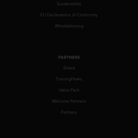
a
Sustainability
s
e
EU Declarations of Conformity
c
Whistleblowing
o
n
t
a
c
t
PARTNERS
C
Strava
u
s
TrainingPeaks
t
o
Value Pack
m
e
Welcome Partners
r
Partners
S
e
r
v
i