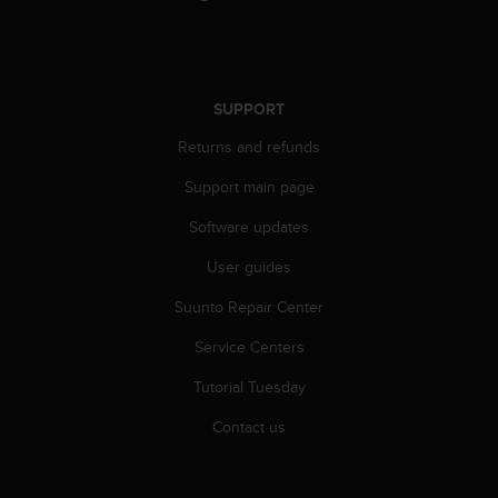
c
o
m
p
l
SUPPORT
i
a
Returns and refunds
n
c
Support main page
e
w
Software updates
i
User guides
t
h
Suunto Repair Center
o
t
Service Centers
h
e
Tutorial Tuesday
r
a
Contact us
c
c
e