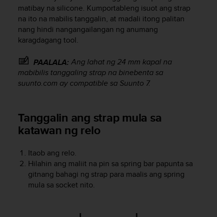
i
matibay na silicone. Kumportableng isuot ang strap
e
na ito na mabilis tanggalin, at madali itong palitan
v
nang hindi nangangailangan ng anumang
i
karagdagang tool.
n
g
L
Ang lahat ng 24 mm kapal na
PAALALA:
e
mabibilis tanggaling strap na binebenta sa
v
suunto.com ay compatible sa
Suunto 7
.
e
l
A
Tanggalin ang strap mula sa
A
c
katawan ng relo
o
n
Itaob ang relo.
f
Hilahin ang maliit na pin sa spring bar papunta sa
o
gitnang bahagi ng strap para maalis ang spring
r
mula sa socket nito.
m
a
n
c