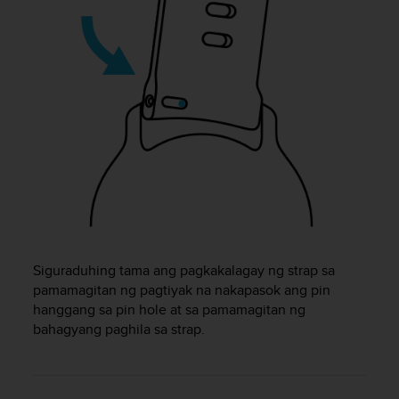
A
c
c
e
s
s
i
b
i
l
i
t
y
G
u
Siguraduhing tama ang pagkakalagay ng strap sa
i
pamamagitan ng pagtiyak na nakapasok ang pin
d
hanggang sa pin hole at sa pamamagitan ng
e
bahagyang paghila sa strap.
l
i
n
e