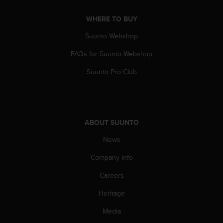
s
s
WHERE TO BUY
i
Suunto Webshop
b
i
FAQs for Suunto Webshop
l
i
Suunto Pro Club
t
y
s
t
a
ABOUT SUUNTO
n
d
News
a
r
Company info
d
Careers
s
.
Heritage
P
l
Media
e