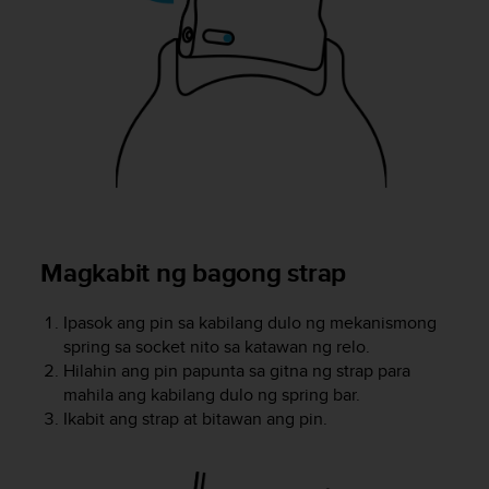
r
m
a
n
c
e
w
i
t
h
t
h
Magkabit ng bagong strap
e
W
e
Ipasok ang pin sa kabilang dulo ng mekanismong
b
spring sa socket nito sa katawan ng relo.
C
Hilahin ang pin papunta sa gitna ng strap para
o
mahila ang kabilang dulo ng spring bar.
n
Ikabit ang strap at bitawan ang pin.
t
e
n
t