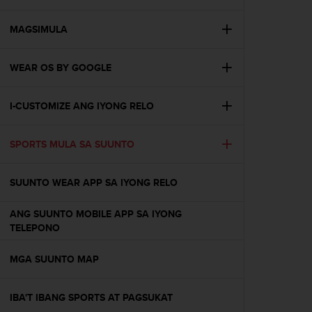
i
e
v
MAGSIMULA
i
n
WEAR OS BY GOOGLE
g
L
e
I-CUSTOMIZE ANG IYONG RELO
v
e
l
SPORTS MULA SA SUUNTO
A
A
c
SUUNTO WEAR APP SA IYONG RELO
o
n
ANG SUUNTO MOBILE APP SA IYONG
f
TELEPONO
o
r
MGA SUUNTO MAP
m
a
n
IBA'T IBANG SPORTS AT PAGSUKAT
c