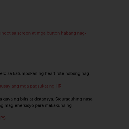
pindot sa screen at mga button habang nag-
elo sa katumpakan ng heart rate habang nag-
ahusay ang mga pagsukat ng HR
aya ng bilis at distansya. Siguraduhing nasa
ang mag-ehersisyo para makakuha ng
GPS