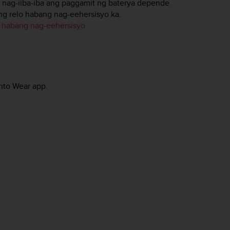
o nag-iiba-iba ang paggamit ng baterya depende
ong relo habang nag-eehersisyo ka.
 habang nag-eehersisyo
nto Wear app.