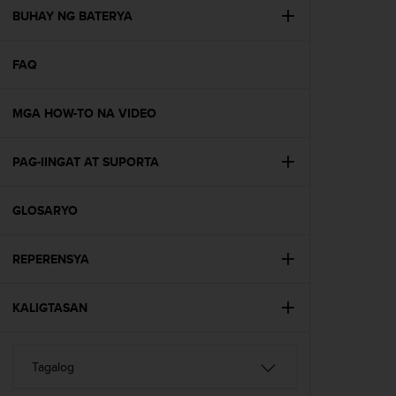
A
BUHAY NG BATERYA
c
c
FAQ
e
s
s
MGA HOW-TO NA VIDEO
i
b
i
PAG-IINGAT AT SUPORTA
l
i
t
GLOSARYO
y
G
REPERENSYA
u
i
d
KALIGTASAN
e
l
i
n
e