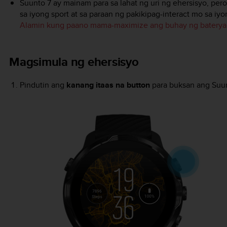
Suunto 7
ay mainam para sa lahat ng uri ng ehersisyo, per
sa iyong sport at sa paraan ng pakikipag-interact mo sa iy
Alamin kung paano mama-maximize ang buhay ng baterya
Magsimula ng ehersisyo
Pindutin ang
kanang itaas na button
para buksan ang Suu