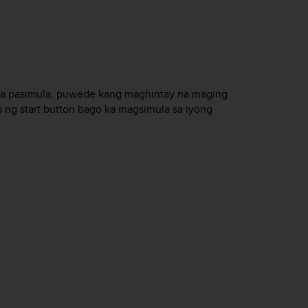
sa pasimula, puwede kang maghintay na maging
aas ng start button bago ka magsimula sa iyong