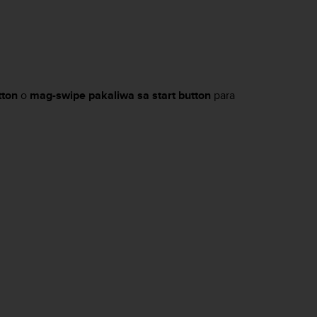
tton
o
mag-swipe pakaliwa sa start button
para