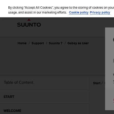
S
WE SH
u
By clicking “Accept All Cookies”, you agree to the storing of cookies on you
u
usage, and assist in our marketing efforts.
Cookie policy
Privacy policy
n
t
o
i
s
c
Home
Support
Suunto 7
Gabay sa User
o
m
m
i
t
t
e
Table of Content
Start
Sport
d
t
o
START
a
c
h
WELCOME