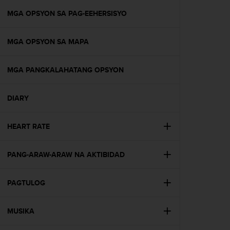
r
m
MGA OPSYON SA PAG-EEHERSISYO
a
n
MGA OPSYON SA MAPA
c
e
w
MGA PANGKALAHATANG OPSYON
i
t
h
DIARY
t
h
e
HEART RATE
W
e
PANG-ARAW-ARAW NA AKTIBIDAD
b
C
o
PAGTULOG
n
t
e
MUSIKA
n
t