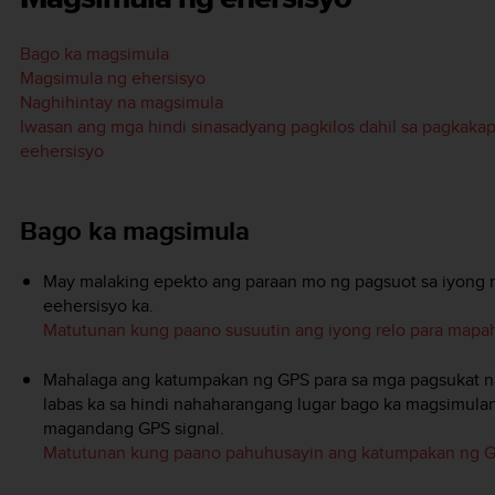
Bago ka magsimula
Magsimula ng ehersisyo
Naghihintay na magsimula
Iwasan ang mga hindi sinasadyang pagkilos dahil sa pagkaka
eehersisyo
Bago ka magsimula
May malaking epekto ang paraan mo ng pagsuot sa iyong r
eehersisyo ka.
Matutunan kung paano susuutin ang iyong relo para map
Mahalaga ang katumpakan ng GPS para sa mga pagsukat na g
labas ka sa hindi nahaharangang lugar bago ka magsimul
magandang GPS signal.
Matutunan kung paano pahuhusayin ang katumpakan ng 