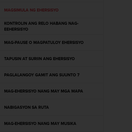
e
f
MAGSIMULA NG EHERSISYO
o
r
KONTROLIN ANG RELO HABANG NAG-
t
EEHERSISYO
h
i
MAG-PAUSE O MAGPATULOY EHERSISYO
s
w
e
TAPUSIN AT SURIIN ANG EHERSISYO
b
s
i
PAGLALANGOY GAMIT ANG SUUNTO 7
t
e
MAG-EHERSISYO NANG MAY MGA MAPA
i
n
c
NABIGASYON SA RUTA
o
n
f
MAG-EHERSISYO NANG MAY MUSIKA
o