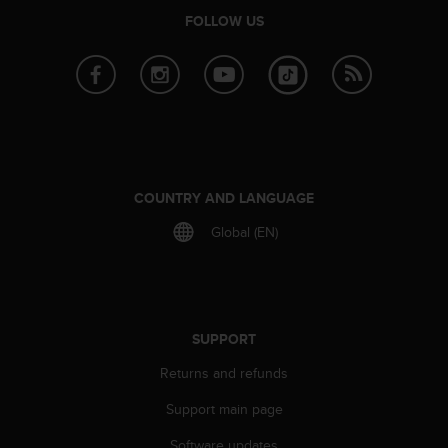
r
FOLLOW US
m
a
n
c
e
w
i
t
h
COUNTRY AND LANGUAGE
t
h
Global (EN)
e
W
e
b
C
SUPPORT
o
n
Returns and refunds
t
e
Support main page
n
t
Software updates