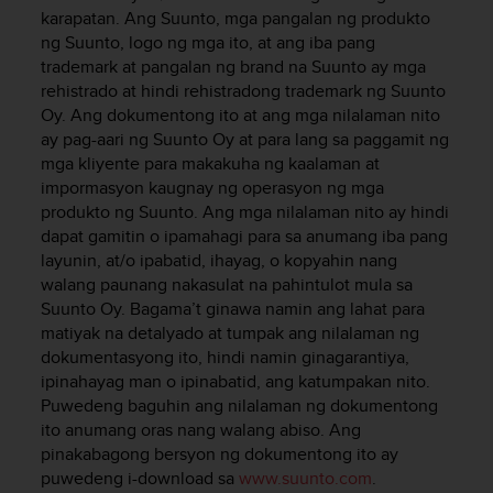
i
karapatan. Ang Suunto, mga pangalan ng produkto
e
ng Suunto, logo ng mga ito, at ang iba pang
v
trademark at pangalan ng brand na Suunto ay mga
i
rehistrado at hindi rehistradong trademark ng Suunto
n
g
Oy. Ang dokumentong ito at ang mga nilalaman nito
L
ay pag-aari ng Suunto Oy at para lang sa paggamit ng
e
mga kliyente para makakuha ng kaalaman at
v
impormasyon kaugnay ng operasyon ng mga
e
produkto ng Suunto. Ang mga nilalaman nito ay hindi
l
dapat gamitin o ipamahagi para sa anumang iba pang
A
layunin, at/o ipabatid, ihayag, o kopyahin nang
A
walang paunang nakasulat na pahintulot mula sa
c
Suunto Oy. Bagama’t ginawa namin ang lahat para
o
matiyak na detalyado at tumpak ang nilalaman ng
n
f
dokumentasyong ito, hindi namin ginagarantiya,
o
ipinahayag man o ipinabatid, ang katumpakan nito.
r
Puwedeng baguhin ang nilalaman ng dokumentong
m
ito anumang oras nang walang abiso. Ang
a
pinakabagong bersyon ng dokumentong ito ay
n
puwedeng i-download sa
www.suunto.com
.
c