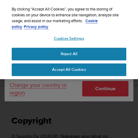
S
WE SHIP TO 75+ DESTINATIONS OVER THE
u
By clicking “Accept All Cookies”, you agree to the storing of
WORLD:
CLICK HERE TO SELECT YOURS
u
cookies on your device to enhance site navigation, analyze site
Your country or region:
usage, and assist in our marketing efforts.
Cookie
n
policy
Privacy policy
t
o
Cookies Settings
United States
i
s
Home
Support
Suunto 7
Gabay sa User
c
Reject All
Currency: $ (USD)
o
m
Shipping only to United States
SUUNTO 7 GABAY SA USER
Accept All Cookies
m
i
t
Change your country or
Continue
t
region
e
Copyright
d
t
o
Copyright
a
c
h
© Suunto Oy 01/2020. Nakalaan ang lahat ng