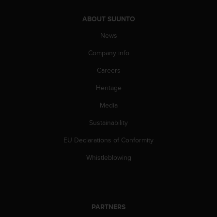
s
(
ABOUT SUUNTO
W
C
News
A
G
Company info
)
Careers
2
.
Heritage
0
a
Media
n
d
Sustainability
a
c
EU Declarations of Conformity
h
Whistleblowing
i
e
v
i
n
PARTNERS
g