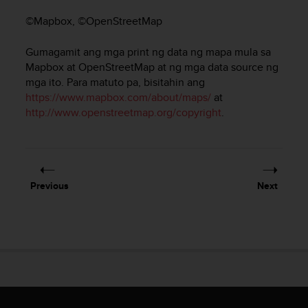
e
©Mapbox, ©OpenStreetMap
f
o
r
Gumagamit ang mga print ng data ng mapa mula sa
t
Mapbox at OpenStreetMap at ng mga data source ng
h
mga ito. Para matuto pa, bisitahin ang
i
https://www.mapbox.com/about/maps/
at
s
http://www.openstreetmap.org/copyright
.
w
e
b
s
i
Previous
Next
t
e
i
n
c
o
n
f
o