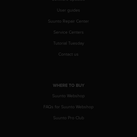
A
User guides
c
c
Suunto Repair Center
e
s
Service Centers
s
i
Tutorial Tuesday
b
i
Contact us
l
i
t
y
G
WHERE TO BUY
u
Suunto Webshop
i
d
FAQs for Suunto Webshop
e
l
Suunto Pro Club
i
n
e