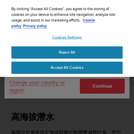
S
WE SHIP TO 75+ DESTINATIONS OVER THE
u
By clicking “Accept All Cookies”, you agree to the storing of
WORLD:
CLICK HERE TO SELECT YOURS
u
cookies on your device to enhance site navigation, analyze site
Your country or region:
usage, and assist in our marketing efforts.
Cookie
n
policy
Privacy policy
t
o
Cookies Settings
United States
i
s
Home
Support
Suunto EON Steel
使用手冊 3.0
c
Reject All
Currency: $ (USD)
o
m
Shipping only to United States
SUUNTO EON STEEL 使用手冊 3.0
Accept All Cookies
m
i
t
Change your country or
Continue
t
region
e
高海拔潛水
d
t
o
高海拔潛水
a
c
h
海拔設定會依指定海拔範圍自動調整減壓計算。您可