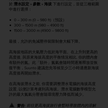
i
於
潛水設定
»
參數
»
海拔
下進行設定，並從三種範圍
e
中進行選擇：
v
i
n
0 – 300 m (0 – 980 ft)（預設）
g
300 – 1500 m (980 – 4900 ft)
L
1500 – 3000 m (4900 – 9800 ft)
e
v
最後，允許的免減壓停留限制會大幅下降。
e
l
高海拔地區的大氣壓力低於海平面。在上升到更高的
A
高度後, 與原來海拔高度的平衡情況相比, 你的體內會
A
有額外的氮。此「額外」氮氣會隨時間逐漸釋放並恢
c
復平衡，Suunto 建議您先等候至少三小時適應新海拔
o
n
高度後再開始潛水。
f
o
在高海拔潛水之前, 你需要調整潛水電腦的海拔高度
r
設置, 以便計算考慮到高海拔。潛水電腦數學模型允
m
許的最大氮氣分壓會隨環境壓力降低而減少。
a
n
前往更高海拔旅行會暫時導致體內的溶解
警告:
c