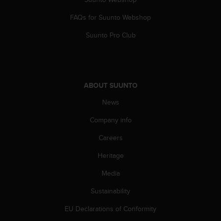
s
(
FAQs for Suunto Webshop
W
C
Suunto Pro Club
A
G
)
2
.
ABOUT SUUNTO
0
News
a
n
Company info
d
a
Careers
c
h
Heritage
i
e
Media
v
Sustainability
i
n
EU Declarations of Conformity
g