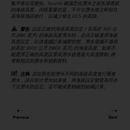
氮平衡出現變化。Suunto 建議您在潛水之前先適應新
e
的海拔高度。同樣重要的是，不可在潛水後立即前往
f
o
高海拔地區旅行，以減少發生 DCS 的風險。
r
t
設定正確的海拔高度設定！在高於 300 公
警告:
h
尺 (980 英尺) 的海拔高度潛水時，必須正確選擇海拔
i
高度設定，以供電腦計算減壓狀態。潛水電腦不適用
s
於高於 3000 公尺 (9800 英尺) 的海拔高度。如果不
w
能選擇正確的高度設置或潛水超過最大高度限制, 將
e
導致錯誤的潛水和規劃資料。
b
s
若在與先前潛水不同的海拔高度進行重複
i
注释:
t
潛水，請在前次潛水結束後，將海拔設定變更為符合
e
下次潛水的設定。這可確保更精確的組織計算。
i
n
c
o
n
Previous
Next
f
o