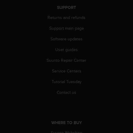
A
SUPPORT
c
c
Returns and refunds
e
Support main page
s
s
Software updates
i
b
User guides
i
l
Suunto Repair Center
i
t
Service Centers
y
Tutorial Tuesday
G
u
Contact us
i
d
e
l
i
WHERE TO BUY
n
e
Suunto Webshop