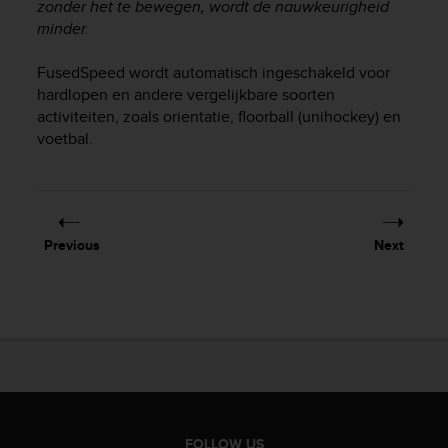
r
zonder het te bewegen, wordt de nauwkeurigheid
m
minder.
a
n
FusedSpeed wordt automatisch ingeschakeld voor
c
hardlopen en andere vergelijkbare soorten
e
activiteiten, zoals orientatie, floorball (unihockey) en
w
voetbal.
i
t
h
t
h
Previous
Next
e
W
e
b
C
o
n
t
e
n
FOLLOW US
t