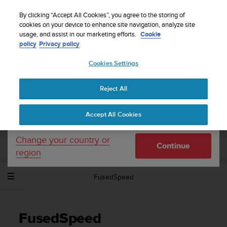
S
WE SHIP TO 75+ DESTINATIONS OVER THE
u
By clicking “Accept All Cookies”, you agree to the storing of
WORLD:
CLICK HERE TO SELECT YOURS
u
cookies on your device to enhance site navigation, analyze site
Your country or region:
usage, and assist in our marketing efforts.
Cookie
n
policy
Privacy policy
t
o
Cookies Settings
United States
i
s
Home
Support
Suunto Spartan Sport
Gebruikershandleiding -
c
2.6
Reject All
Currency: $ (USD)
o
m
Shipping only to United States
Accept All Cookies
m
SUUNTO SPARTAN SPORT
i
GEBRUIKERSHANDLEIDING - 2.6
t
Change your country or
Continue
t
region
e
d
FusedSpeed
t
o
a
c
FusedSpeed
h