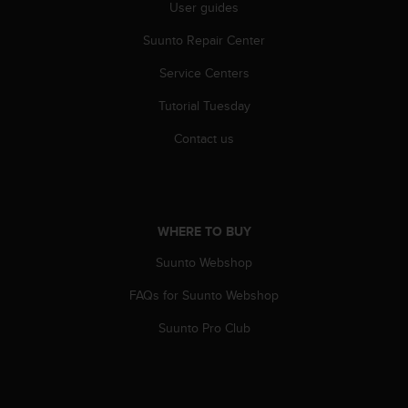
User guides
s
(
Suunto Repair Center
W
C
Service Centers
A
G
Tutorial Tuesday
)
2
Contact us
.
0
a
n
d
WHERE TO BUY
a
Suunto Webshop
c
h
FAQs for Suunto Webshop
i
e
Suunto Pro Club
v
i
n
g