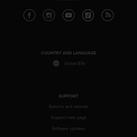
A
c
c
e
s
s
i
b
COUNTRY AND LANGUAGE
i
l
Global (EN)
i
t
y
G
u
SUPPORT
i
d
Returns and refunds
e
l
Support main page
i
n
Software updates
e