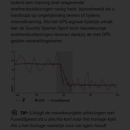
tijdens een training snel reagerende
e
snelheidsuitlezingen nodig hebt, bijvoorbeeld als u
f
hardloopt op ongelijkmatig terrein of tijdens
o
r
intervaltraining. Als het GPS-signaal tijdelijk uitvalt
t
kan de
Suunto Spartan Sport
toch nauwkeurige
h
snelheidsuitlezingen leveren dankzij de met GPS
i
geijkte versnellingsmeter.
s
w
e
b
s
i
t
e
i
n
c
o
U krijgt de nauwkeurigste uitlezingen met
TIP:
n
FusedSpeed als u slechts kort naar het horloge kijkt.
f
Als u het horloge namelijk voor uw ogen houdt
o