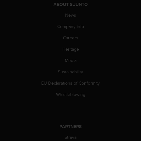
c
ABOUT SUUNTO
o
m
News
p
l
Company info
i
Careers
a
n
Heritage
c
e
Media
w
i
Sustainability
t
h
EU Declarations of Conformity
o
Whistleblowing
t
h
e
r
a
c
PARTNERS
c
Strava
e