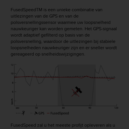
i
e
FusedSpeed
TM
is een unieke combinatie van
v
uitlezingen van de GPS en van de
i
polsversnellingssensor waarmee uw loopsnelheid
n
nauwkeuriger kan worden gemeten. Het GPS-signaal
g
wordt adaptief gefilterd op basis van de
L
e
polsversnelling, waardoor de uitlezingen bij stabiele
v
loopsnelheden nauwkeuriger zijn en er sneller wordt
e
gereageerd op snelheidswijzigingen.
l
A
A
c
o
n
f
o
r
m
a
n
FusedSpeed zal u het meeste profijt opleveren als u
c