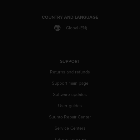
A
c
COUNTRY AND LANGUAGE
c
e
Global (EN)
s
s
i
b
i
SUPPORT
l
i
Returns and refunds
t
y
Support main page
G
u
Software updates
i
d
User guides
e
Suunto Repair Center
l
i
Service Centers
n
e
Tutorial Tuesday