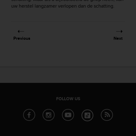
r
uw herstel langzamer verlopen dan de schatting.
m
a
n
c
e
w
Previous
Next
i
t
h
t
h
e
W
e
b
C
FOLLOW US
o
n
t
e
n
t