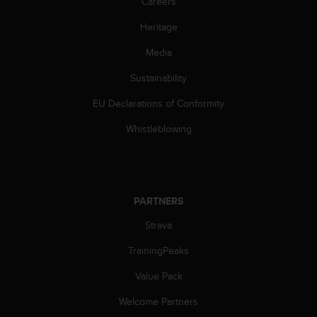
c
Careers
o
Heritage
m
p
Media
l
i
Sustainability
a
n
EU Declarations of Conformity
c
e
Whistleblowing
w
i
t
h
o
PARTNERS
t
Strava
h
e
TrainingPeaks
r
a
Value Pack
c
c
Welcome Partners
e