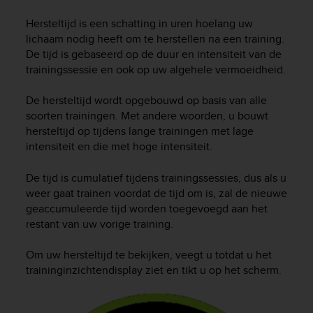
i
e
Hersteltijd is een schatting in uren hoelang uw
v
lichaam nodig heeft om te herstellen na een training.
i
De tijd is gebaseerd op de duur en intensiteit van de
n
trainingssessie en ook op uw algehele vermoeidheid.
g
L
e
De hersteltijd wordt opgebouwd op basis van alle
v
soorten trainingen. Met andere woorden, u bouwt
e
hersteltijd op tijdens lange trainingen met lage
l
intensiteit en die met hoge intensiteit.
A
A
De tijd is cumulatief tijdens trainingssessies, dus als u
c
weer gaat trainen voordat de tijd om is, zal de nieuwe
o
geaccumuleerde tijd worden toegevoegd aan het
n
restant van uw vorige training.
f
o
r
Om uw hersteltijd te bekijken, veegt u totdat u het
m
traininginzichtendisplay ziet en tikt u op het scherm.
a
n
c