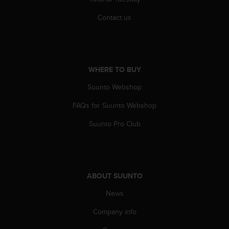
s
(
Contact us
W
C
A
G
)
WHERE TO BUY
2
.
Suunto Webshop
0
FAQs for Suunto Webshop
a
n
Suunto Pro Club
d
a
c
h
i
ABOUT SUUNTO
e
v
News
i
n
Company info
g