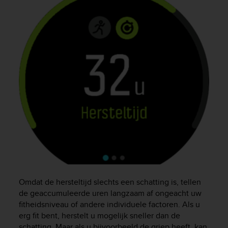
e
f
o
r
t
h
i
s
w
e
b
s
i
t
e
i
n
c
Omdat de hersteltijd slechts een schatting is, tellen
o
de geaccumuleerde uren langzaam af ongeacht uw
n
fitheidsniveau of andere individuele factoren. Als u
f
erg fit bent, herstelt u mogelijk sneller dan de
o
schatting. Maar als u bijvoorbeeld de griep heeft, kan