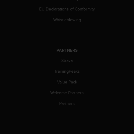
s
EU Declarations of Conformity
s
i
Whistleblowing
b
i
l
i
t
PARTNERS
y
s
Strava
t
a
TrainingPeaks
n
d
Value Pack
a
Welcome Partners
r
d
Partners
s
.
P
l
e