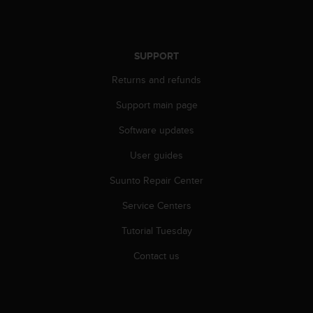
s
(
W
C
SUPPORT
A
G
Returns and refunds
)
2
Support main page
.
Software updates
0
a
User guides
n
d
Suunto Repair Center
a
c
Service Centers
h
i
Tutorial Tuesday
e
Contact us
v
i
n
g