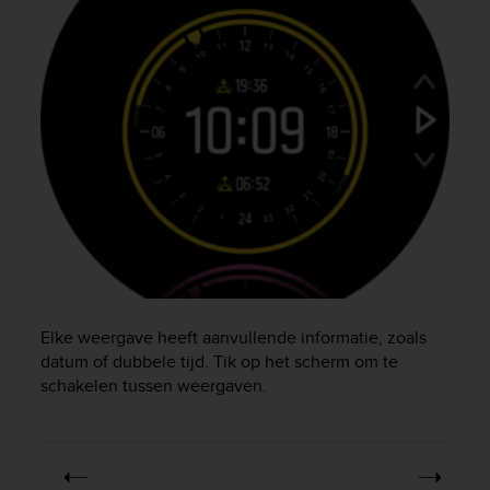
r
m
a
n
c
e
w
i
t
h
t
h
e
W
e
b
Elke weergave heeft aanvullende informatie, zoals
C
datum of dubbele tijd. Tik op het scherm om te
o
schakelen tussen weergaven.
n
t
e
n
t