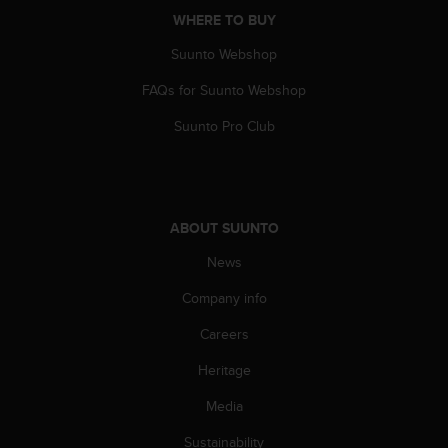
c
WHERE TO BUY
o
m
Suunto Webshop
p
l
FAQs for Suunto Webshop
i
a
Suunto Pro Club
n
c
e
w
i
ABOUT SUUNTO
t
h
News
o
Company info
t
h
Careers
e
r
Heritage
a
c
Media
c
e
Sustainability