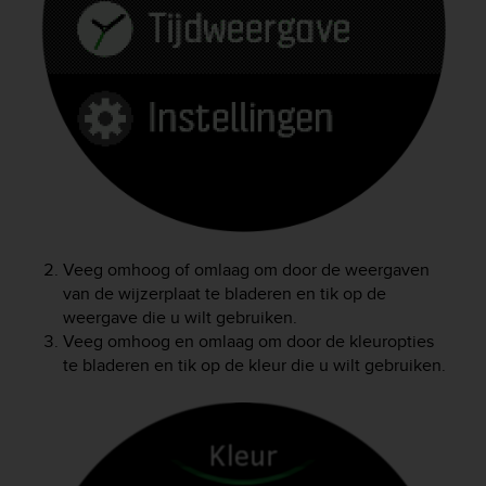
e
f
o
r
t
h
i
s
w
e
b
s
Veeg omhoog of omlaag om door de weergaven
i
van de wijzerplaat te bladeren en tik op de
t
weergave die u wilt gebruiken.
e
i
Veeg omhoog en omlaag om door de kleuropties
n
te bladeren en tik op de kleur die u wilt gebruiken.
c
o
n
f
o