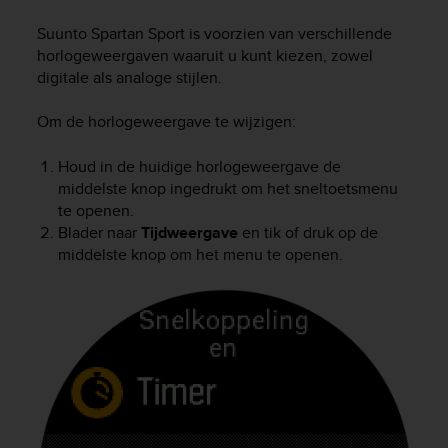
i
e
Suunto Spartan Sport
is voorzien van verschillende
v
horlogeweergaven waaruit u kunt kiezen, zowel
i
digitale als analoge stijlen.
n
g
Om de horlogeweergave te wijzigen:
L
e
v
Houd in de huidige horlogeweergave de
e
middelste knop ingedrukt om het sneltoetsmenu
l
te openen.
A
Blader naar
Tijdweergave
en tik of druk op de
A
middelste knop om het menu te openen.
c
o
n
f
o
r
m
a
n
c