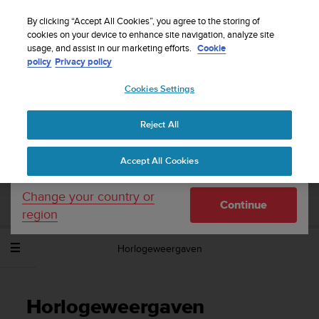
S
WE SHIP TO 75+ DESTINATIONS OVER THE
u
By clicking “Accept All Cookies”, you agree to the storing of
WORLD:
CLICK HERE TO SELECT YOURS
u
cookies on your device to enhance site navigation, analyze site
Your country or region:
usage, and assist in our marketing efforts.
Cookie
n
policy
Privacy policy
t
o
Cookies Settings
United States
i
s
Home
Support
Suunto Spartan Sport
Gebruikershandleiding -
c
2.6
Reject All
Currency: $ (USD)
o
m
Shipping only to United States
Accept All Cookies
m
SUUNTO SPARTAN SPORT
i
GEBRUIKERSHANDLEIDING - 2.6
t
Change your country or
Continue
t
region
e
d
Horlogeweergaven
t
o
a
c
Horlogeweergaven
h