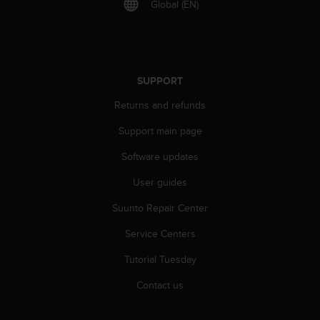
Global (EN)
A
c
c
e
s
SUPPORT
s
i
Returns and refunds
b
i
Support main page
l
i
Software updates
t
User guides
y
G
Suunto Repair Center
u
i
Service Centers
d
e
Tutorial Tuesday
l
i
Contact us
n
e