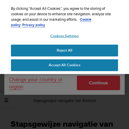
S
WE SHIP TO 75+ DESTINATIONS OVER THE
u
By clicking “Accept All Cookies”, you agree to the storing of
WORLD:
CLICK HERE TO SELECT YOURS
u
cookies on your device to enhance site navigation, analyze site
Your country or region:
usage, and assist in our marketing efforts.
Cookie
n
policy
Privacy policy
t
o
Cookies Settings
United States
i
s
Home
Support
Suunto Spartan Sport
Gebruikershandleiding -
c
2.6
Reject All
Currency: $ (USD)
o
m
Shipping only to United States
Accept All Cookies
m
SUUNTO SPARTAN SPORT
i
GEBRUIKERSHANDLEIDING - 2.6
t
Change your country or
Continue
t
region
e
d
Stapsgewijze navigatie van Komoot
t
o
a
c
Stapsgewijze navigatie van
h