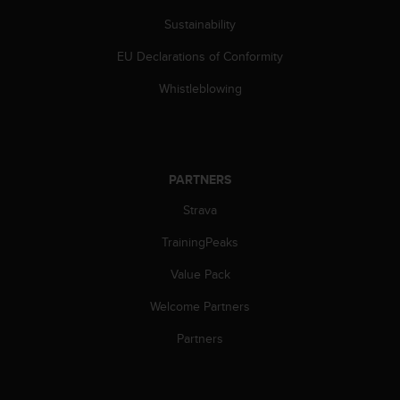
c
o
Sustainability
m
p
EU Declarations of Conformity
l
Whistleblowing
i
a
n
c
e
w
PARTNERS
i
Strava
t
h
TrainingPeaks
o
t
Value Pack
h
e
Welcome Partners
r
Partners
a
c
c
e