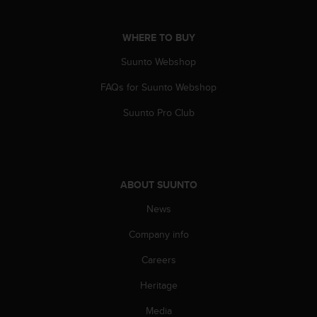
s
(
W
WHERE TO BUY
C
Suunto Webshop
A
G
FAQs for Suunto Webshop
)
2
Suunto Pro Club
.
0
a
n
d
ABOUT SUUNTO
a
c
News
h
i
Company info
e
Careers
v
i
Heritage
n
g
Media