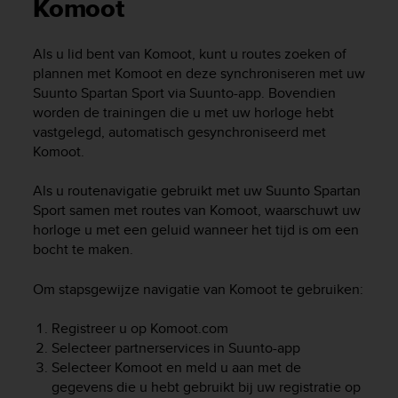
i
Komoot
e
v
Als u lid bent van Komoot, kunt u routes zoeken of
i
plannen met Komoot en deze synchroniseren met uw
n
g
Suunto Spartan Sport
via Suunto-app. Bovendien
L
worden de trainingen die u met uw horloge hebt
e
vastgelegd, automatisch gesynchroniseerd met
v
Komoot.
e
l
Als u routenavigatie gebruikt met uw
Suunto Spartan
A
Sport
samen met routes van Komoot, waarschuwt uw
A
horloge u met een geluid wanneer het tijd is om een
c
bocht te maken.
o
n
f
Om stapsgewijze navigatie van Komoot te gebruiken:
o
r
Registreer u op Komoot.com
m
Selecteer partnerservices in Suunto-app
a
Selecteer Komoot en meld u aan met de
n
gegevens die u hebt gebruikt bij uw registratie op
c