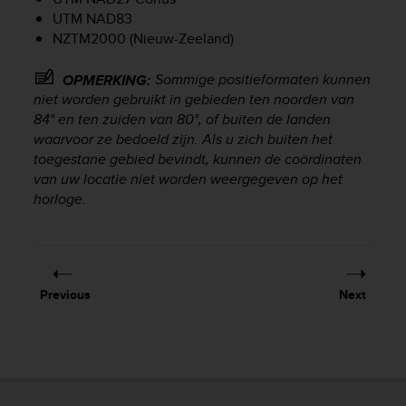
r
UTM NAD83
m
NZTM2000 (Nieuw-Zeeland)
a
n
c
Sommige positieformaten kunnen
OPMERKING:
e
niet worden gebruikt in gebieden ten noorden van
w
84° en ten zuiden van 80°, of buiten de landen
i
waarvoor ze bedoeld zijn. Als u zich buiten het
t
toegestane gebied bevindt, kunnen de coördinaten
h
van uw locatie niet worden weergegeven op het
t
horloge.
h
e
W
e
b
C
Previous
Next
o
n
t
e
n
t