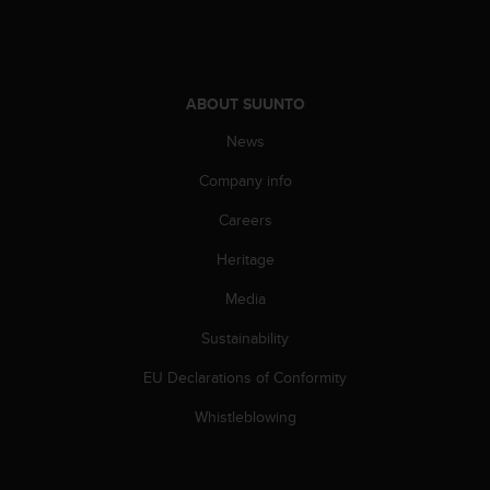
c
o
m
p
l
ABOUT SUUNTO
i
a
News
n
c
Company info
e
Careers
w
i
Heritage
t
h
Media
o
t
Sustainability
h
e
EU Declarations of Conformity
r
Whistleblowing
a
c
c
e