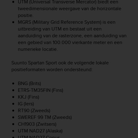
UTM (Universal Transverse Mercator) biedt een
e
tweedimensionale weergave van de horizontale
f
positie.
o
MGRS (Military Grid Reference System) is een
r
uitbreiding van UTM en bestaat uit een
t
h
aanduiding van de rasterzone, een aanduiding van
i
een gebied van 100.000 vierkante meter en een
s
numerieke locatie.
w
e
Suunto Spartan Sport
ook de volgende lokale
b
positieformaten worden ondersteund:
s
i
BNG (Brits)
t
ETRS-TM35FIN (Fins)
e
KKJ (Fins)
i
n
IG (Iers)
c
RT90 (Zweeds)
o
SWEREF 99 TM (Zweeds)
n
CH1903 (Zwitsers)
f
UTM NAD27 (Alaska)
o
UTM NAD27 Conus