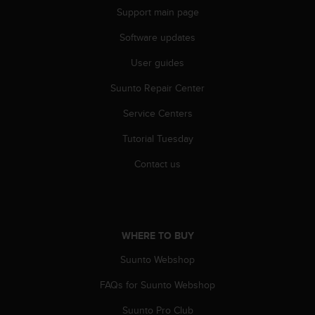
s
Support main page
(
W
Software updates
C
User guides
A
G
Suunto Repair Center
)
2
Service Centers
.
0
Tutorial Tuesday
a
n
Contact us
d
a
c
h
i
WHERE TO BUY
e
Suunto Webshop
v
i
FAQs for Suunto Webshop
n
g
Suunto Pro Club