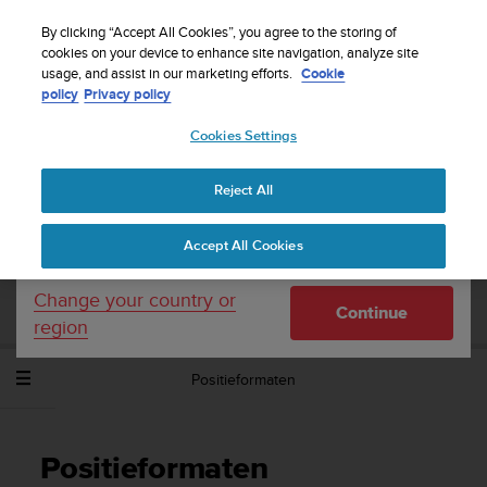
S
WE SHIP TO 75+ DESTINATIONS OVER THE
u
By clicking “Accept All Cookies”, you agree to the storing of
WORLD:
CLICK HERE TO SELECT YOURS
u
cookies on your device to enhance site navigation, analyze site
Your country or region:
usage, and assist in our marketing efforts.
Cookie
n
policy
Privacy policy
t
o
Cookies Settings
United States
i
s
Home
Support
Suunto Spartan Sport
Gebruikershandleiding -
c
2.6
Reject All
Currency: $ (USD)
o
m
Shipping only to United States
Accept All Cookies
m
SUUNTO SPARTAN SPORT
i
GEBRUIKERSHANDLEIDING - 2.6
t
Change your country or
Continue
t
region
e
d
Positieformaten
t
o
a
c
Positieformaten
h