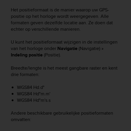
i
e
Het positieformaat is de manier waarop uw GPS-
v
positie op het horloge wordt weergegeven. Alle
i
formaten geven dezelfde locatie aan. Ze doen dat
n
echter op verschillende manieren.
g
L
e
U kunt het positieformaat wijzigen in de instellingen
v
van het horloge onder
Navigatie
(Navigatie) »
e
Indeling positie
(Positie).
l
A
Breedte/lengte is het meest gangbare raster en kent
A
drie formaten:
c
o
WGS84 Hd.d°
n
WGS84 Hd°m.m'
f
o
WGS84 Hd°m's.s
r
m
Andere beschikbare gebruikelijke positieformaten
a
omvatten:
n
c