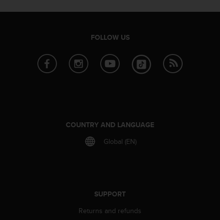
A
c
c
FOLLOW US
e
s
s
i
b
i
l
i
t
COUNTRY AND LANGUAGE
y
G
Global (EN)
u
i
d
e
l
SUPPORT
i
n
Returns and refunds
e