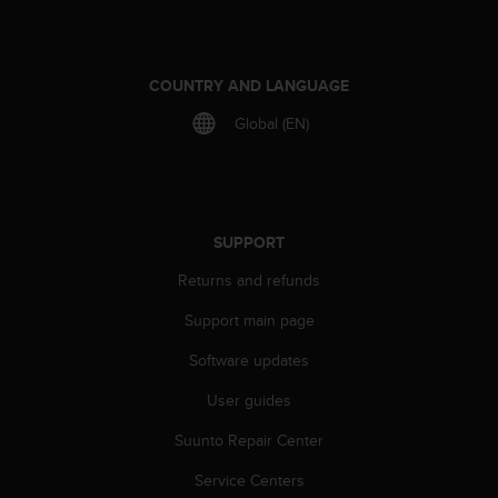
A
c
c
COUNTRY AND LANGUAGE
e
s
Global (EN)
s
i
b
i
l
i
SUPPORT
t
Returns and refunds
y
G
Support main page
u
i
Software updates
d
e
User guides
l
Suunto Repair Center
i
n
Service Centers
e