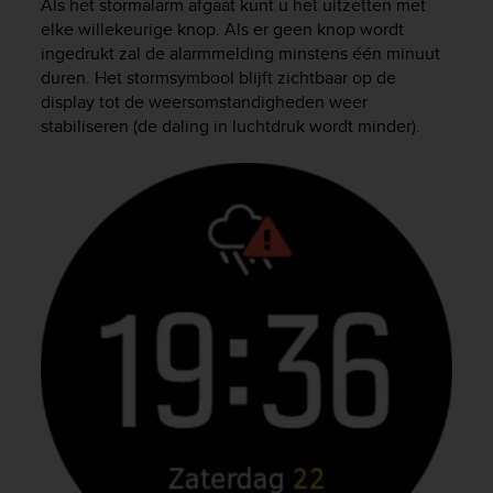
Als het stormalarm afgaat kunt u het uitzetten met
e
elke willekeurige knop. Als er geen knop wordt
f
ingedrukt zal de alarmmelding minstens één minuut
o
duren. Het stormsymbool blijft zichtbaar op de
r
display tot de weersomstandigheden weer
t
h
stabiliseren (de daling in luchtdruk wordt minder).
i
s
w
e
b
s
i
t
e
i
n
c
o
n
f
o