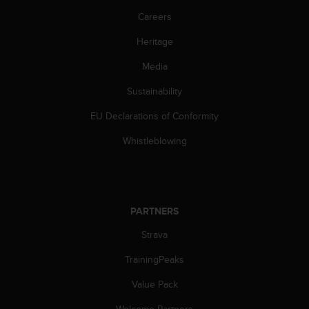
c
o
Careers
m
Heritage
p
l
Media
i
a
Sustainability
n
c
EU Declarations of Conformity
e
w
Whistleblowing
i
t
h
o
t
PARTNERS
h
Strava
e
r
TrainingPeaks
a
c
Value Pack
c
e
Welcome Partners