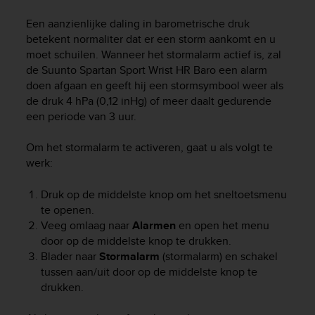
i
e
Een aanzienlijke daling in barometrische druk
v
betekent normaliter dat er een storm aankomt en u
i
moet schuilen. Wanneer het stormalarm actief is, zal
n
de
Suunto Spartan Sport Wrist HR Baro
een alarm
g
doen afgaan en geeft hij een stormsymbool weer als
L
e
de druk 4 hPa (0,12 inHg) of meer daalt gedurende
v
een periode van 3 uur.
e
l
Om het stormalarm te activeren, gaat u als volgt te
A
werk:
A
c
Druk op de middelste knop om het sneltoetsmenu
o
te openen.
n
Veeg omlaag naar
Alarmen
en open het menu
f
door op de middelste knop te drukken.
o
r
Blader naar
Stormalarm
(stormalarm) en schakel
m
tussen aan/uit door op de middelste knop te
a
drukken.
n
c