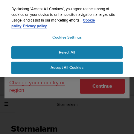
S
WE SHIP TO 75+ DESTINATIONS OVER THE
u
By clicking “Accept All Cookies”, you agree to the storing of
WORLD:
CLICK HERE TO SELECT YOURS
u
cookies on your device to enhance site navigation, analyze site
Your country or region:
usage, and assist in our marketing efforts.
Cookie
n
policy
Privacy policy
t
o
Cookies Settings
United States
i
s
Home
Support
Suunto Spartan Sport Wrist HR Baro
c
Gebruikershandleiding - 2.6
Reject All
Currency: $ (USD)
o
m
Shipping only to United States
Accept All Cookies
m
SUUNTO SPARTAN SPORT WRIST HR
i
BARO GEBRUIKERSHANDLEIDING - 2.6
t
Change your country or
Continue
t
region
e
d
Stormalarm
t
o
a
c
Stormalarm
h