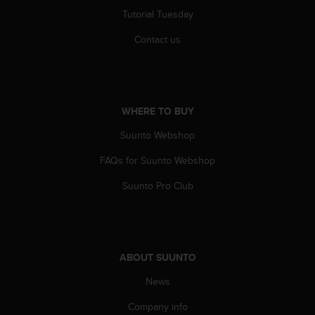
s
Tutorial Tuesday
(
W
Contact us
C
A
G
)
2
WHERE TO BUY
.
0
Suunto Webshop
a
FAQs for Suunto Webshop
n
d
Suunto Pro Club
a
c
h
i
e
ABOUT SUUNTO
v
i
News
n
g
Company info