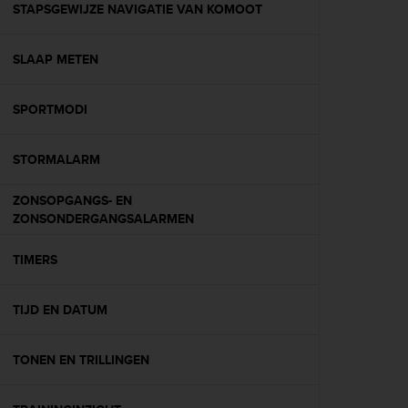
s
STAPSGEWIJZE NAVIGATIE VAN KOMOOT
(
W
SLAAP METEN
C
A
G
SPORTMODI
)
2
.
STORMALARM
0
a
ZONSOPGANGS- EN
n
ZONSONDERGANGSALARMEN
d
a
TIMERS
c
h
i
TIJD EN DATUM
e
v
i
TONEN EN TRILLINGEN
n
g