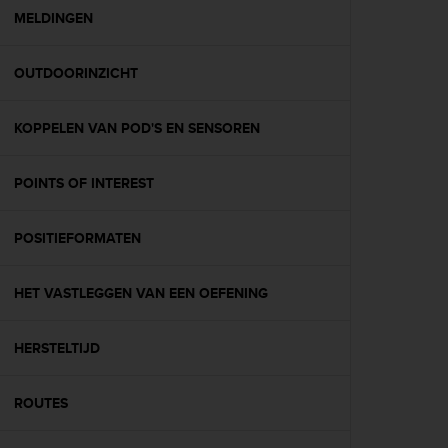
A
MELDINGEN
c
c
OUTDOORINZICHT
e
s
s
KOPPELEN VAN POD'S EN SENSOREN
i
b
i
POINTS OF INTEREST
l
i
t
POSITIEFORMATEN
y
G
HET VASTLEGGEN VAN EEN OEFENING
u
i
d
HERSTELTIJD
e
l
i
ROUTES
n
e