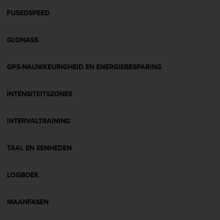
r
m
FUSEDSPEED
a
n
GLONASS
c
e
w
GPS-NAUWKEURIGHEID EN ENERGIEBESPARING
i
t
h
INTENSITEITSZONES
t
h
e
INTERVALTRAINING
W
e
TAAL EN EENHEDEN
b
C
o
LOGBOEK
n
t
e
MAANFASEN
n
t