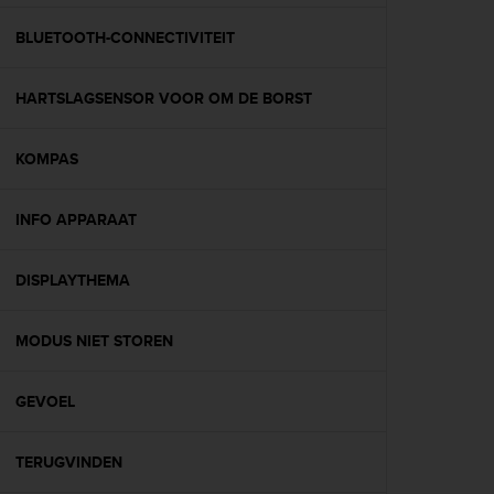
e
f
BLUETOOTH-CONNECTIVITEIT
o
r
HARTSLAGSENSOR VOOR OM DE BORST
t
h
i
KOMPAS
s
w
e
INFO APPARAAT
b
s
i
DISPLAYTHEMA
t
e
MODUS NIET STOREN
i
n
c
GEVOEL
o
n
f
TERUGVINDEN
o