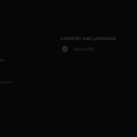
S
COUNTRY AND LANGUAGE
Global (EN)
aks
artners