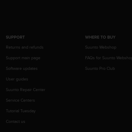
s
s
i
b
i
l
SUPPORT
WHERE TO BUY
i
t
Returns and refunds
Suunto Webshop
y
s
Support main page
FAQs for Suunto Websho
t
Software updates
Suunto Pro Club
a
n
User guides
d
a
Suunto Repair Center
r
d
Service Centers
s
.
Tutorial Tuesday
P
Contact us
l
e