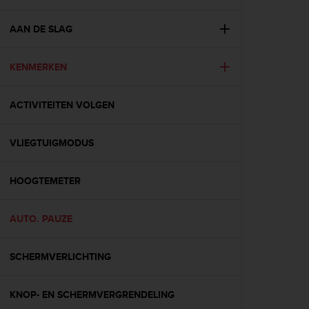
i
e
v
AAN DE SLAG
i
n
KENMERKEN
g
L
e
ACTIVITEITEN VOLGEN
v
e
l
VLIEGTUIGMODUS
A
A
c
HOOGTEMETER
o
n
AUTO. PAUZE
f
o
r
SCHERMVERLICHTING
m
a
n
KNOP- EN SCHERMVERGRENDELING
c