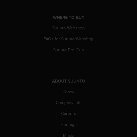
A
c
WHERE TO BUY
c
e
Suunto Webshop
s
s
FAQs for Suunto Webshop
i
b
Suunto Pro Club
i
l
i
t
y
ABOUT SUUNTO
G
u
News
i
Company info
d
e
Careers
l
i
Heritage
n
e
Media