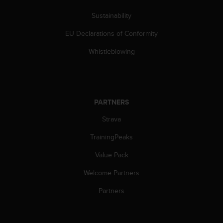
s
(
Sustainability
W
EU Declarations of Conformity
C
A
Whistleblowing
G
)
2
.
0
PARTNERS
a
n
Strava
d
a
TrainingPeaks
c
h
Value Pack
i
Welcome Partners
e
v
Partners
i
n
g