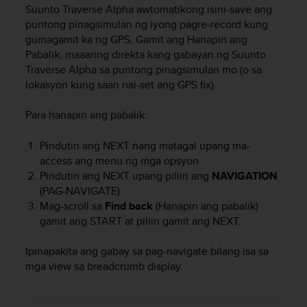
i
Suunto Traverse Alpha
awtomatikong isini-save ang
e
puntong pinagsimulan ng iyong pagre-record kung
v
gumagamit ka ng GPS. Gamit ang Hanapin ang
i
Pabalik, maaaring direkta kang gabayan ng
Suunto
n
Traverse Alpha
sa puntong pinagsimulan mo (o sa
g
L
lokasyon kung saan nai-set ang GPS fix).
e
v
Para hanapin ang pabalik:
e
l
Pindutin ang
NEXT
nang matagal upang ma-
A
access ang menu ng mga opsyon.
A
Pindutin ang
NEXT
upang piliin ang
NAVIGATION
c
(PAG-NAVIGATE).
o
Mag-scroll sa
Find back
(Hanapin ang pabalik)
n
gamit ang
START
at piliin gamit ang
NEXT
.
f
o
r
Ipinapakita ang gabay sa pag-navigate bilang isa sa
m
mga view sa breadcrumb display.
a
n
c