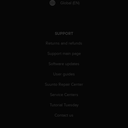
r
Global (EN)
m
a
n
c
e
SUPPORT
w
i
Returns and refunds
t
h
Support main page
t
Software updates
h
e
User guides
W
e
Suunto Repair Center
b
C
Service Centers
o
n
Tutorial Tuesday
t
Contact us
e
n
t