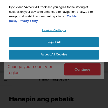
S
WE SHIP TO 75+ DESTINATIONS OVER THE
u
By clicking “Accept All Cookies”, you agree to the storing of
WORLD:
CLICK HERE TO SELECT YOURS
u
cookies on your device to enhance site navigation, analyze site
Your country or region:
usage, and assist in our marketing efforts.
Cookie
n
policy
Privacy policy
t
o
Cookies Settings
United States
i
s
Home
Support
Suunto Traverse Alpha
Gabay sa User - 2.1
c
Reject All
Currency: $ (USD)
o
m
Shipping only to United States
SUUNTO TRAVERSE ALPHA GABAY SA
Accept All Cookies
m
USER - 2.1
i
t
Change your country or
Continue
t
region
e
Hanapin ang pabalik
d
t
o
a
Hanapin ang pabalik
c
h