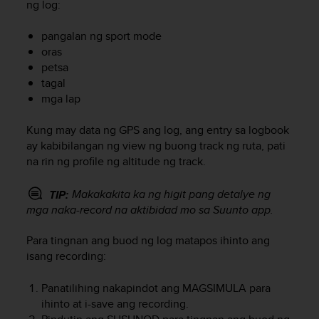
ng log:
e
f
pangalan ng sport mode
o
oras
r
t
petsa
h
tagal
i
mga lap
s
w
Kung may data ng GPS ang log, ang entry sa logbook
e
ay kabibilangan ng view ng buong track ng ruta, pati
b
na rin ng profile ng altitude ng track.
s
i
Makakakita ka ng higit pang detalye ng
TIP:
t
mga naka-record na aktibidad mo sa Suunto app.
e
i
n
Para tingnan ang buod ng log matapos ihinto ang
c
isang recording:
o
n
Panatilihing nakapindot ang
MAGSIMULA
para
f
ihinto at i-save ang recording.
o