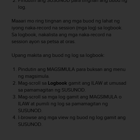
Pindutin ang
SUSUNOD
para tingnan ang buod ng
r
log.
m
a
n
Maaari mo ring tingnan ang mga buod ng lahat ng
c
iyong naka-record na session (mga log) sa logbook.
e
Sa logbook, nakalista ang mga naka-record na
w
session ayon sa petsa at oras.
i
t
Upang makita ang buod ng log sa logbook:
h
t
Pindutin ang
MAGSIMULA
para buksan ang menu
h
ng magsimula.
e
Mag-scroll sa
Logbook
gamit ang
ILAW
at umusad
W
e
sa pamamagitan ng
SUSUNOD
.
b
Mag-scroll sa mga log gamit ang
MAGSIMULA
o
C
ILAW
at pumili ng log sa pamamagitan ng
o
SUSUNOD
.
n
I-browse ang mga view ng buod ng log gamit ang
t
SUSUNOD
.
e
n
t