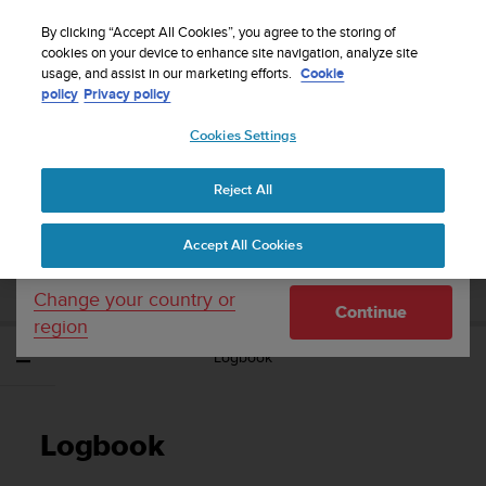
S
WE SHIP TO 75+ DESTINATIONS OVER THE
u
By clicking “Accept All Cookies”, you agree to the storing of
WORLD:
CLICK HERE TO SELECT YOURS
u
cookies on your device to enhance site navigation, analyze site
Your country or region:
usage, and assist in our marketing efforts.
Cookie
n
policy
Privacy policy
t
o
Cookies Settings
United States
i
s
Home
Support
Suunto Traverse Alpha
Gabay sa User - 2.1
c
Reject All
Currency: $ (USD)
o
m
Shipping only to United States
SUUNTO TRAVERSE ALPHA GABAY SA
Accept All Cookies
m
USER - 2.1
i
t
Change your country or
Continue
t
region
e
Logbook
d
t
o
a
Logbook
c
h