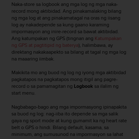
i
Naka-store sa logbook ang mga log ng mga naka-
e
record mong aktibidad. Ang pinakamalaking bilang
v
ng mga log at ang pinakamatagal na oras ng iisang
i
log ay nakadepende sa kung gaano karaming
n
impormasyon ang inire-record sa bawat aktibidad.
g
L
Ang katumpakan ng GPS (tingnan ang
Katumpakan
e
ng GPS at pagtitipid ng baterya
), halimbawa, ay
v
direktang nakakaapekto sa bilang at tagal ng mga log
e
na maaaring iimbak.
l
A
Makikita mo ang buod ng log ng iyong mga aktibidad
A
pagkatapos na pagkatapos mong itigil ang pagre-
c
record o sa pamamagitan ng
Logbook
sa ilalim ng
o
start menu.
n
f
o
Nagbabago-bago ang mga impormasyong ipinapakita
r
sa buod ng log: nag-iiba ito depende sa mga salik
m
gaya ng sport mode at kung gumamit ka ng heart rate
a
belt o GPS o hindi. Bilang default, kasama, sa
n
minimum, ang sumusunod na impormasyon sa lahat
c