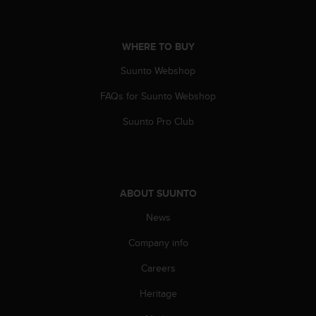
c
o
m
p
WHERE TO BUY
l
Suunto Webshop
i
a
FAQs for Suunto Webshop
n
c
Suunto Pro Club
e
w
i
t
h
ABOUT SUUNTO
o
t
News
h
e
Company info
r
Careers
a
c
Heritage
c
e