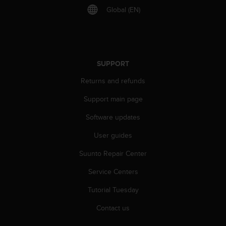
s
Global (EN)
(
W
C
A
G
SUPPORT
)
2
Returns and refunds
.
0
Support main page
a
n
Software updates
d
User guides
a
c
Suunto Repair Center
h
i
Service Centers
e
v
Tutorial Tuesday
i
n
Contact us
g