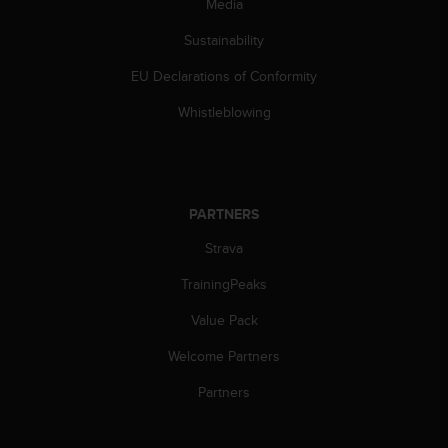
Media
s
s
Sustainability
i
b
EU Declarations of Conformity
i
Whistleblowing
l
i
t
y
s
t
PARTNERS
a
Strava
n
d
TrainingPeaks
a
r
Value Pack
d
s
Welcome Partners
.
Partners
P
l
e