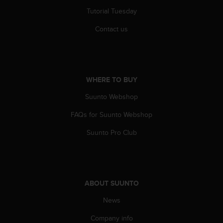
a
Tutorial Tuesday
s
e
Contact us
c
o
n
t
a
WHERE TO BUY
c
t
Suunto Webshop
C
u
FAQs for Suunto Webshop
s
t
Suunto Pro Club
o
m
e
r
S
ABOUT SUUNTO
e
News
r
v
Company info
i