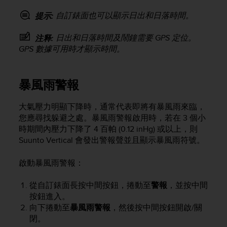
A
自訂錶面也可以顯示日出和日落時間。
提示:
c
c
日出和日落時間及鬧鐘需要 GPS 定位。
注释:
e
GPS 數據可用時才顯示時間。
s
s
i
b
暴風雨警報
i
l
大氣壓力明顯下降時，通常代表即將有暴風雨來臨，
i
您應尋找躲避之處。暴風雨警報啟用時，若在 3 個小
t
時期間內壓力下降了 4 百帕 (0.12 inHg) 或以上，則
y
Suunto Vertical
會發出警報聲並且顯示暴風雨符號。
G
u
i
啟動暴風雨警報：
d
e
從自訂錶面長按中間按鈕，捲動至
警報
，並按中間
l
按鈕進入。
i
向下捲動至
暴風雨警報
，然後按中間按鈕開啟/關
n
閉。
e