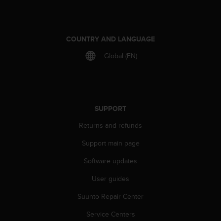
s
s
i
b
COUNTRY AND LANGUAGE
i
l
Global (EN)
i
t
y
s
t
SUPPORT
a
n
Returns and refunds
d
Support main page
a
r
Software updates
d
s
User guides
.
P
Suunto Repair Center
l
e
Service Centers