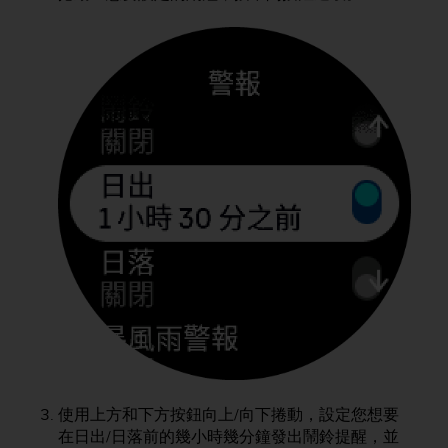
e
f
o
r
t
h
i
s
w
e
b
s
i
t
e
i
n
c
o
n
f
使用上方和下方按鈕向上/向下捲動，設定您想要
o
在日出/日落前的幾小時幾分鐘發出鬧鈴提醒，並