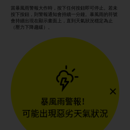
s
當暴風雨警報大作時，按下任何按鈕即可停止。若未
(
按下按鈕，則警報通知會持續一分鐘。暴風雨的符號
W
C
會持續出現在顯示畫面上，直到天氣狀況穩定為止
A
（壓力下降趨緩）。
G
)
2
.
0
a
n
d
a
c
h
i
e
v
i
n
g