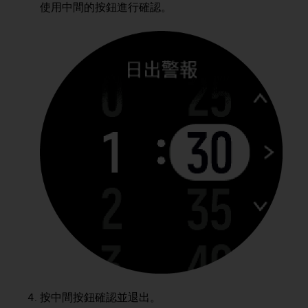
r
使用中間的按鈕進行確認。
m
a
n
c
e
w
i
t
h
t
h
e
W
e
b
C
o
n
t
e
n
按中間按鈕確認並退出。
t