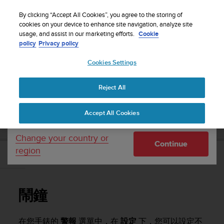
S
WE SHIP TO 75+ DESTINATIONS OVER THE
u
By clicking “Accept All Cookies”, you agree to the storing of
WORLD:
CLICK HERE TO SELECT YOURS
u
cookies on your device to enhance site navigation, analyze site
Your country or region:
usage, and assist in our marketing efforts.
Cookie
n
policy
Privacy policy
t
o
Cookies Settings
United States
i
s
Home
Support
Suunto Vertical
使用者指南
c
Reject All
Currency: $ (USD)
o
m
Shipping only to United States
SUUNTO VERTICAL 使用者指南
Accept All Cookies
m
i
t
Change your country or
Continue
t
region
e
鬧鐘
d
t
o
鬧鐘
a
c
h
在您手錶的
警報
選單中，在
設定
下，您可以設定不