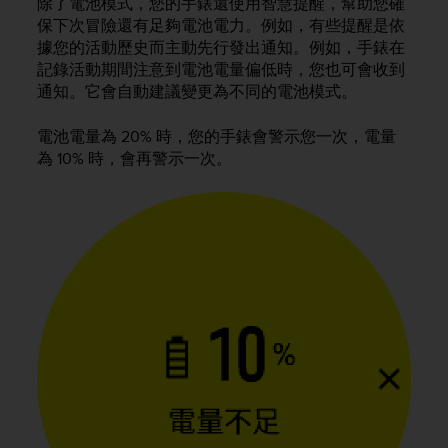
除了電池模式，您的手錶還使用智慧提醒，幫助您確
A
保下次冒險還有足夠電池電力。例如，有些提醒是依
c
據您的活動歷史而主動先行發出通知。例如，手錶在
c
記錄活動期間注意到電池電量偏低時，您也可會收到
e
通知。它會自動建議變更為不同的電池模式。
s
s
電池電量為 20% 時，您的手錶會警示您一次，電量
i
為 10% 時，會再警示一次。
b
i
l
i
t
y
G
u
i
d
e
l
i
n
e