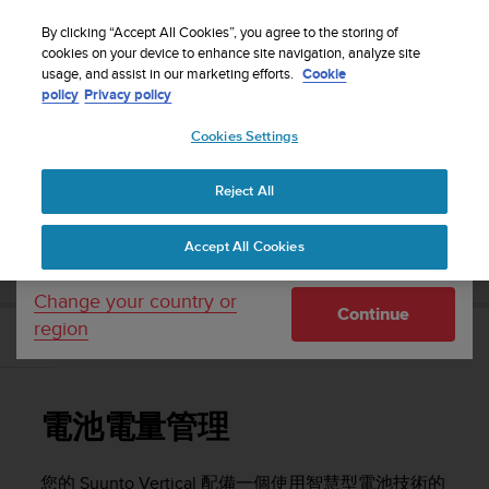
S
WE SHIP TO 75+ DESTINATIONS OVER THE
u
By clicking “Accept All Cookies”, you agree to the storing of
WORLD:
CLICK HERE TO SELECT YOURS
u
cookies on your device to enhance site navigation, analyze site
Your country or region:
usage, and assist in our marketing efforts.
Cookie
n
policy
Privacy policy
t
o
Cookies Settings
United States
i
s
Home
Support
Suunto Vertical
使用者指南
c
Reject All
Currency: $ (USD)
o
m
Shipping only to United States
SUUNTO VERTICAL 使用者指南
Accept All Cookies
m
i
t
Change your country or
Continue
t
region
e
電池電量管理
d
t
o
電池電量管理
a
c
h
您的
Suunto Vertical
配備一個使用智慧型電池技術的