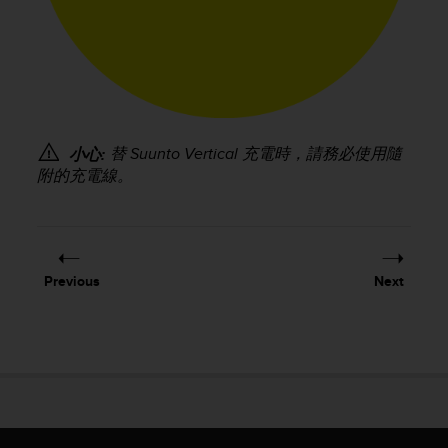
s
(
W
C
A
G
)
2
替
Suunto Vertical
充電時，請務必使用隨
小心:
.
附的充電線。
0
a
n
d
a
Previous
Next
c
h
i
e
v
i
n
g