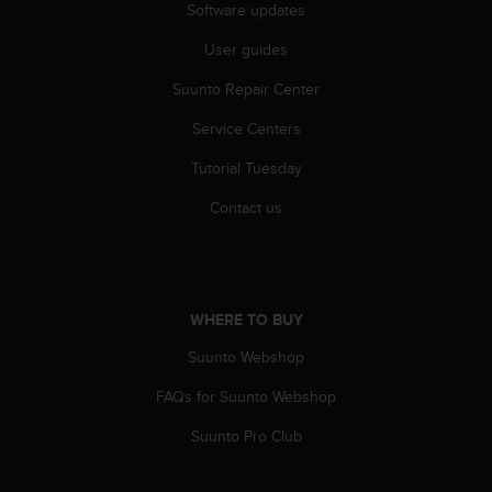
Software updates
s
s
User guides
i
b
Suunto Repair Center
i
l
Service Centers
i
t
Tutorial Tuesday
y
Contact us
s
t
a
n
d
WHERE TO BUY
a
r
Suunto Webshop
d
s
FAQs for Suunto Webshop
.
P
Suunto Pro Club
l
e