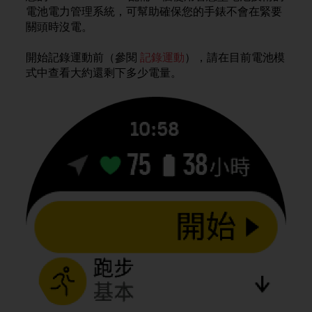
i
電池電力管理系統，可幫助確保您的手錶不會在緊要
e
關頭時沒電。
v
i
n
開始記錄運動前（參閱
記錄運動
），請在目前電池模
g
式中查看大約還剩下多少電量。
L
e
v
e
l
A
A
c
o
n
f
o
r
m
a
n
c