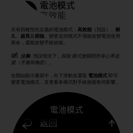
e
f
o
r
t
共有四種預先定義的電池模式；
高效能
（預設）、
耐
h
久
、
超長
及
探險
。變更這些模式不僅能改變電池使用
i
壽命，還能改變手錶效能。
s
w
預設情況下，探險 模式會關閉所有心率追
注释:
e
蹤（手腕和胸部）。
b
s
在開始顯示畫面中，向下滑動並選取
電池模式
即可
i
t
變更電池模式，並查看各模式對手錶效能有何影響。
e
i
n
c
o
n
f
o