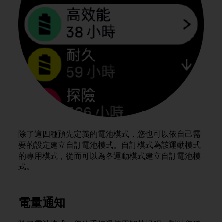
r
m
a
n
c
e
w
i
t
h
t
h
e
W
除了這四種預先定義的電池模式，您也可以依自己需
e
要的設定建立自訂電池模式。自訂模式為該運動模式
b
的專用模式，從而可以為各運動模式建立自訂電池模
C
式。
o
n
t
電量通知
e
n
t