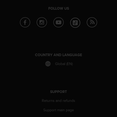
c
o
FOLLOW US
m
p
l
i
a
n
c
e
w
COUNTRY AND LANGUAGE
i
t
Global (EN)
h
o
t
h
e
SUPPORT
r
a
Returns and refunds
c
c
Support main page
e