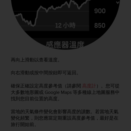
r
m
a
n
c
e
w
i
t
h
再向上滑動以查看溫度。
t
h
e
向右滑動或按中間按鈕即可返回。
W
e
確保正確設定高度參考值（請參閱
高度計
）。您可從
b
大多數地形圖或 Google Maps 等多種線上地圖服務中
C
找到您目前位置的高度。
o
n
當地的天氣條件變化會影響高度的讀數。若當地天氣
t
變化頻繁，則您應當定期重設高度參考值，最好是在
e
旅行開始前。
n
t