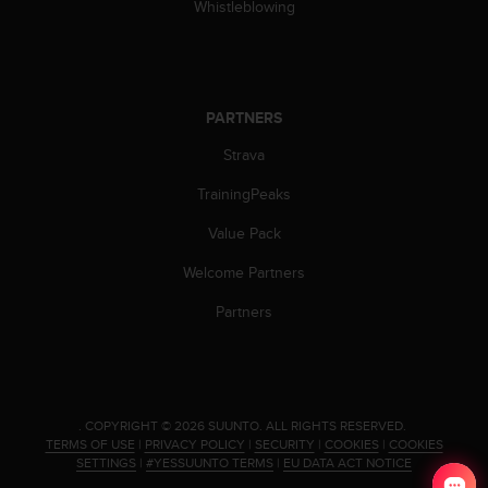
a
Whistleblowing
s
e
c
o
n
PARTNERS
t
Strava
a
c
TrainingPeaks
t
C
Value Pack
u
s
Welcome Partners
t
o
Partners
m
e
r
S
e
.
COPYRIGHT © 2026 SUUNTO.
ALL RIGHTS RESERVED.
r
TERMS OF USE
|
PRIVACY POLICY
|
SECURITY
|
COOKIES
|
COOKIES
v
SETTINGS
|
#YESSUUNTO TERMS
|
EU DATA ACT NOTICE
i