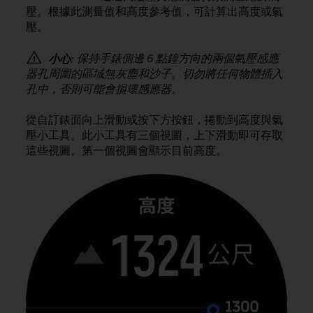
i
壓。根據此測量值和高度參考值，可計算出高度或氣
e
壓。
v
i
n
保持手錶側邊 6 點鐘方向的兩個氣壓感應
小心:
g
器孔周圍的區域無灰塵和沙子。切勿將任何物體插入
L
孔中，否則可能會損壞感應器。
e
v
從自訂錶面向上滑動或按下方按鈕，捲動到高度與氣
e
壓小工具。此小工具有三個視圖，上下滑動即可存取
l
這些視圖。第一個視圖會顯示目前高度。
A
A
c
o
n
f
o
r
m
a
n
c