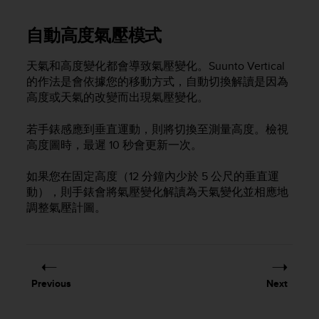
A
c
自動高度氣壓模式
c
e
天氣和高度變化都會導致氣壓變化。
Suunto Vertical
s
的作法是會依據您的移動方式，自動切換解讀是因為
s
高度或天氣的改變而出現氣壓變化。
i
b
i
若手錶感應到垂直運動，則將切換至測量高度。檢視
l
高度圖時，最遲 10 秒會更新一次。
i
t
如果您在固定高度（12 分鐘內少於 5 公尺的垂直運
y
動），則手錶會將氣壓變化解讀為天氣變化並相應地
G
調整氣壓計圖。
u
i
d
e
l
i
Previous
Next
n
e