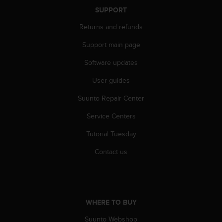
c
SUPPORT
o
m
Returns and refunds
p
l
Support main page
i
a
Software updates
n
c
User guides
e
Suunto Repair Center
w
i
Service Centers
t
h
Tutorial Tuesday
o
t
Contact us
h
e
r
a
c
WHERE TO BUY
c
e
Suunto Webshop