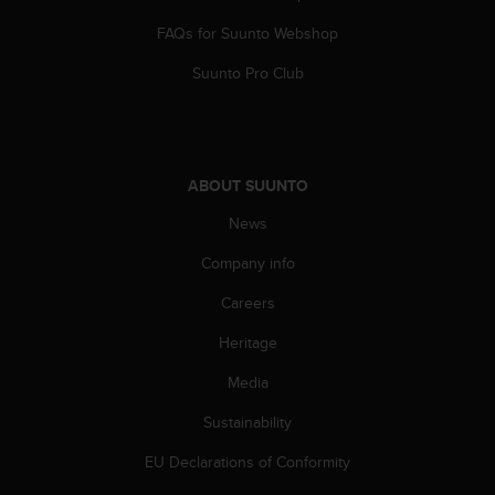
s
FAQs for Suunto Webshop
s
i
Suunto Pro Club
b
i
l
i
t
ABOUT SUUNTO
y
s
News
t
a
Company info
n
d
Careers
a
Heritage
r
d
Media
s
.
Sustainability
P
l
EU Declarations of Conformity
e