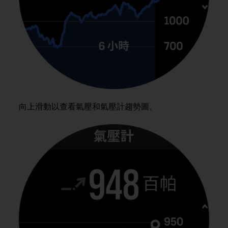
e
f
o
r
t
h
i
s
w
e
向上滑動以查看氣壓和氣壓計趨勢圖。
b
s
i
t
e
i
n
c
o
n
f
o