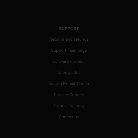
A
c
c
e
SUPPORT
s
s
Returns and refunds
i
b
Support main page
i
l
Software updates
i
User guides
t
y
Suunto Repair Center
G
u
Service Centers
i
d
Tutorial Tuesday
e
l
Contact us
i
n
e