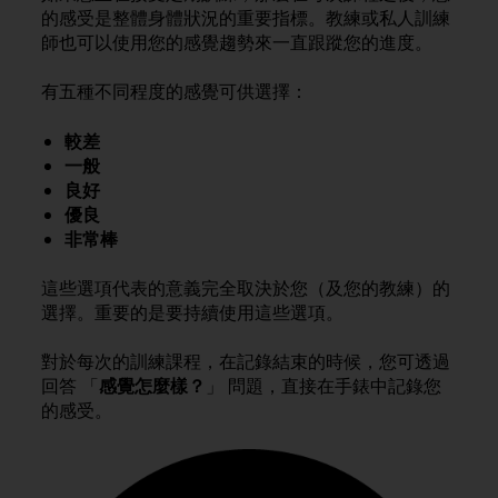
i
的感受是整體身體狀況的重要指標。教練或私人訓練
e
師也可以使用您的感覺趨勢來一直跟蹤您的進度。
v
i
n
有五種不同程度的感覺可供選擇：
g
L
較差
e
一般
v
良好
e
優良
l
非常棒
A
A
這些選項代表的意義完全取決於您（及您的教練）的
c
選擇。重要的是要持續使用這些選項。
o
n
f
對於每次的訓練課程，在記錄結束的時候，您可透過
o
回答 「
感覺怎麼樣？
」 問題，直接在手錶中記錄您
r
的感受。
m
a
n
c