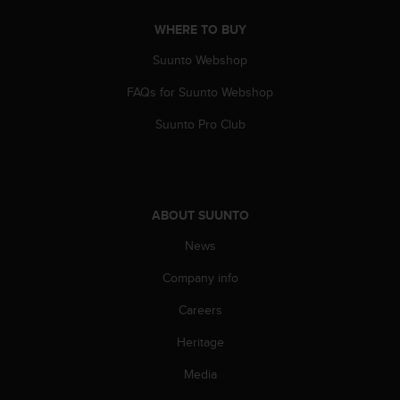
s
(
WHERE TO BUY
W
Suunto Webshop
C
A
FAQs for Suunto Webshop
G
)
Suunto Pro Club
2
.
0
a
n
ABOUT SUUNTO
d
a
News
c
h
Company info
i
Careers
e
v
Heritage
i
n
Media
g