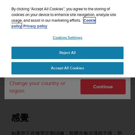
S
WE SHIP TO 75+ DESTINATIONS OVER THE
u
By clicking “Accept All Cookies”, you agree to the storing of
WORLD:
CLICK HERE TO SELECT YOURS
u
cookies on your device to enhance site navigation, analyze site
Your country or region:
usage, and assist in our marketing efforts.
Cookie
n
policy
Privacy policy
t
o
Cookies Settings
United States
i
s
Home
Support
Suunto Vertical
使用者指南
c
Reject All
Currency: $ (USD)
o
m
Shipping only to United States
SUUNTO VERTICAL 使用者指南
Accept All Cookies
m
i
t
Change your country or
Continue
t
region
e
感覺
d
t
o
感覺
a
c
h
如果您正在接受定期訓練，那麼在每次課程之後，您