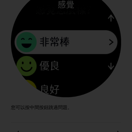
e
f
o
r
t
h
i
s
w
e
b
s
i
t
e
i
n
c
您可以按中間按鈕跳過問題。
o
n
f
o