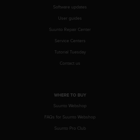
A
Software updates
c
c
User guides
e
Suunto Repair Center
s
s
Service Centers
i
b
Tutorial Tuesday
i
l
Contact us
i
t
y
G
u
WHERE TO BUY
i
d
Suunto Webshop
e
FAQs for Suunto Webshop
l
i
Suunto Pro Club
n
e