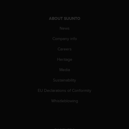
s
(
W
ABOUT SUUNTO
C
A
News
G
)
Company info
2
.
Careers
0
Heritage
a
n
Media
d
a
Sustainability
c
h
EU Declarations of Conformity
i
e
Whistleblowing
v
i
n
g