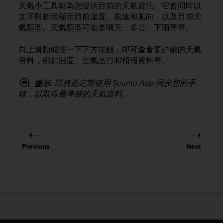
天氣小工具能為您提供目前的天氣資訊。它會同時以
e
文字與圖示顯示目前溫度、風速和風向，以及目前天
f
o
氣類型。天氣類型可能是晴天、多雲、下雨等等。
r
t
向上滑動或按一下下方按鈕，即可查看更詳細的天氣
h
資料，例如濕度、空氣品質和預報資料等。
i
s
請務必定期使用 Suunto App 同步您的手
提示:
w
錶，以取得最準確的天氣資料。
e
b
s
i
t
e
Previous
Next
i
n
c
o
n
f
o