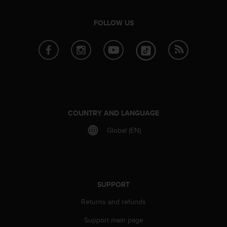
r
m
a
FOLLOW US
n
c
e
w
i
t
h
t
COUNTRY AND LANGUAGE
h
e
Global (EN)
W
e
b
C
o
SUPPORT
n
t
Returns and refunds
e
n
Support main page
t