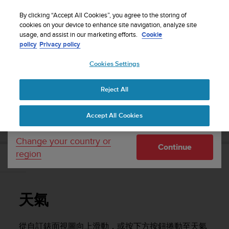
S
WE SHIP TO 75+ DESTINATIONS OVER THE
u
By clicking “Accept All Cookies”, you agree to the storing of
WORLD:
CLICK HERE TO SELECT YOURS
u
cookies on your device to enhance site navigation, analyze site
Your country or region:
usage, and assist in our marketing efforts.
Cookie
n
policy
Privacy policy
t
o
Cookies Settings
United States
i
s
Home
Support
Suunto Vertical
使用者指南
c
Reject All
Currency: $ (USD)
o
m
Shipping only to United States
SUUNTO VERTICAL 使用者指南
Accept All Cookies
m
i
t
Change your country or
Continue
t
region
e
天氣
d
t
o
天氣
a
c
h
從自訂錶面視圖向上滑動，或按下方按鈕捲動至天氣