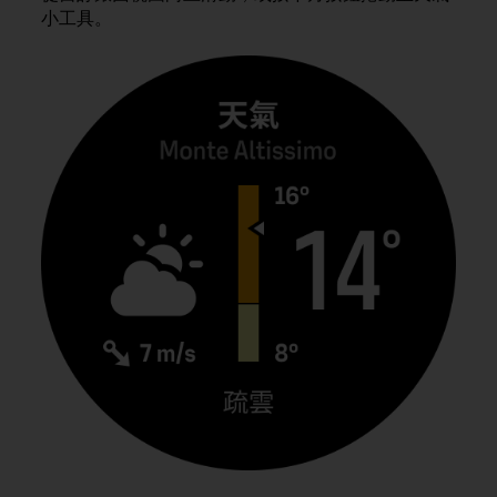
i
小工具。
e
v
i
n
g
L
e
v
e
l
A
A
c
o
n
f
o
r
m
a
n
c