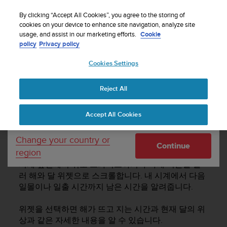
By clicking “Accept All Cookies”, you agree to the storing of
cookies on your device to enhance site navigation, analyze site
Your country or region:
usage, and assist in our marketing efforts.
Cookie
policy
Privacy policy
SUUNTO 9 PEAK PRO 사용 설명서
Cookies Settings
United States
Reject All
Currency: $ (USD)
해와 달
Shipping only to United States
Accept All Cookies
해와 달
Change your country or
Continue
region
시계 앞면에서 위로 스와이프하거나 아래 버튼을 눌
러 해와 달 위젯으로 스크롤합니다. 내 시계에서 다음
일몰이나 일출 시간까지 남은 시간을 알려줍니다.
위젯을 선택하면 해가 뜨고 지는 시간과 현재 달의 위
상과 같은 자세한 내용을 알 수 있습니다.