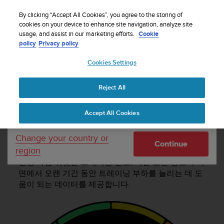
By clicking “Accept All Cookies”, you agree to the storing of
cookies on your device to enhance site navigation, analyze site
Your country or region:
usage, and assist in our marketing efforts.
Cookie
policy
Privacy policy
SUUNTO 9 PEAK PRO 사용 설명서
Cookies Settings
United States
Reject All
Currency: $ (USD)
진행 정도
Shipping only to United States
Accept All Cookies
진행 정도
Change your country or
Continue
region
진행 사항 위젯은 트레이닝 빈도, 기간 또는 강도의 측
면에서 오랜 기간 동안 트레이닝 부하를 늘리는 데 도
움이 되는 데이터를 제공합니다.