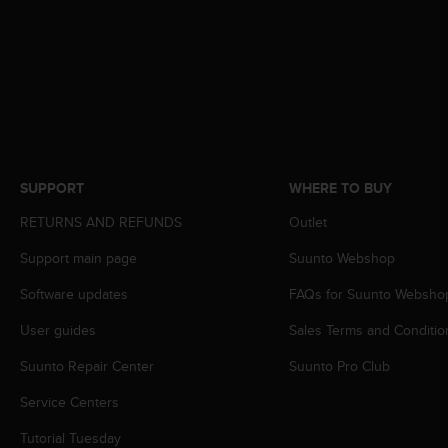
s
(
W
C
A
G
)
2
.
SUPPORT
WHERE TO BUY
0
a
RETURNS AND REFUNDS
Outlet
n
d
Support main page
Suunto Webshop
a
c
Software updates
FAQs for Suunto Websho
h
i
User guides
Sales Terms and Conditio
e
Suunto Repair Center
Suunto Pro Club
v
i
Service Centers
n
g
Tutorial Tuesday