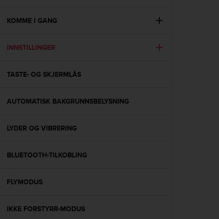
i
e
v
KOMME I GANG
i
n
INNSTILLINGER
g
L
e
TASTE- OG SKJERMLÅS
v
e
l
AUTOMATISK BAKGRUNNSBELYSNING
A
A
c
LYDER OG VIBRERING
o
n
BLUETOOTH-TILKOBLING
f
o
r
FLYMODUS
m
a
n
IKKE FORSTYRR-MODUS
c