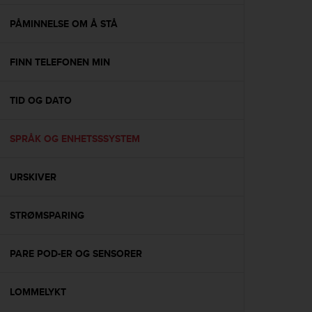
e
f
PÅMINNELSE OM Å STÅ
o
r
FINN TELEFONEN MIN
t
h
i
TID OG DATO
s
w
e
SPRÅK OG ENHETSSSYSTEM
b
s
i
URSKIVER
t
e
STRØMSPARING
i
n
c
PARE POD-ER OG SENSORER
o
n
f
LOMMELYKT
o