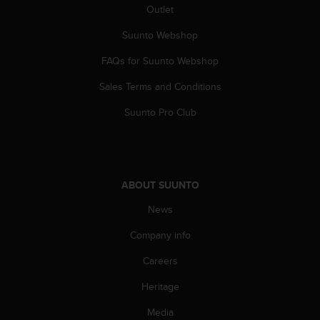
a
Outlet
s
e
Suunto Webshop
c
o
FAQs for Suunto Webshop
n
Sales Terms and Conditions
t
a
Suunto Pro Club
c
t
C
u
s
ABOUT SUUNTO
t
o
News
m
e
Company info
r
S
Careers
e
Heritage
r
v
Media
i