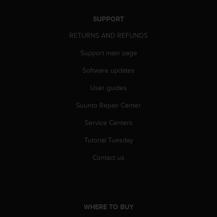
s
s
SUPPORT
i
b
RETURNS AND REFUNDS
i
Support main page
l
i
Software updates
t
y
User guides
s
t
Suunto Repair Center
a
n
Service Centers
d
Tutorial Tuesday
a
r
Contact us
d
s
.
P
l
WHERE TO BUY
e