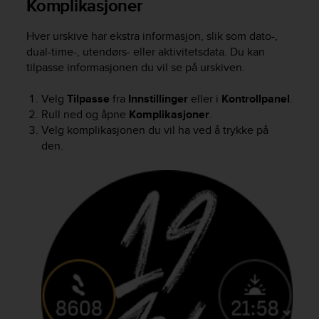
Komplikasjoner
A
c
Hver urskive har ekstra informasjon, slik som dato-,
c
dual-time-, utendørs- eller aktivitetsdata. Du kan
e
tilpasse informasjonen du vil se på urskiven.
s
s
i
Velg
Tilpasse
fra
Innstillinger
eller i
Kontrollpanel
.
b
Rull ned og åpne
Komplikasjoner
.
i
Velg komplikasjonen du vil ha ved å trykke på
l
den.
i
t
y
G
u
i
d
e
l
i
n
e