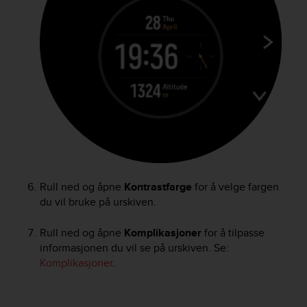
r
m
a
n
c
e
w
i
t
h
t
h
e
W
Rull ned og åpne
Kontrastfarge
for å velge fargen
e
du vil bruke på urskiven.
b
C
Rull ned og åpne
Komplikasjoner
for å tilpasse
o
informasjonen du vil se på urskiven. Se:
n
Komplikasjoner
.
t
e
n
t