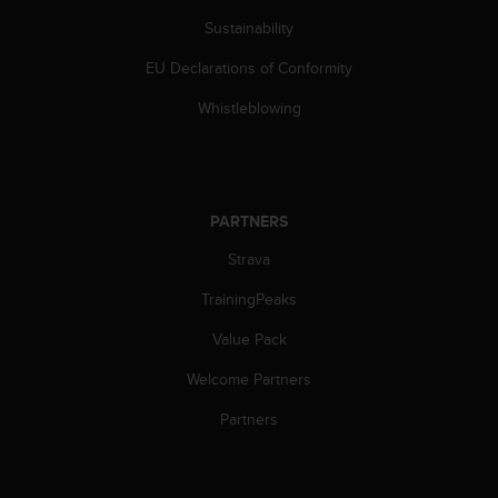
c
Sustainability
e
a
EU Declarations of Conformity
t
U
Whistleblowing
S
A
+
1
8
PARTNERS
5
Strava
5
2
TrainingPeaks
5
8
Value Pack
0
9
Welcome Partners
0
0
Partners
(
t
o