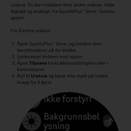
i
urskive. Du kan installere flere andre urskiver, både
e
digitale og analoge, fra SuuntoPlus™ Store i Suunto-
v
appen.
i
n
g
For å endre urskive:
L
e
Åpne SuuntoPlus™ Store, og installer dine
v
favoritturskiver på din klokke.
e
Synkroniser klokken med appen.
l
Åpne
Tilpasse
fra klokkeinnstillingene eller i
A
Kontrollpanel.
A
Rull til
Urskive
og berør eller trykk på midtre
c
knapp for å åpne.
o
n
f
o
r
m
a
n
c