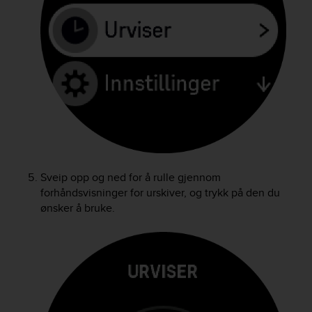
e
f
o
r
t
h
i
s
w
e
b
s
i
Sveip opp og ned for å rulle gjennom
t
forhåndsvisninger for urskiver, og trykk på den du
e
ønsker å bruke.
i
n
c
o
n
f
o