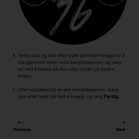
s
(
W
C
A
G
)
2
.
Sveip opp og ned eller trykk på nedre knapp for å
0
bla gjennom listen med komplikasjoner, og velg
a
en ved å trykke på den eller trykke på midtre
n
knapp.
d
a
Etter oppdatering av alle komplikasjoner, sveip
c
h
opp eller trykk på nedre knapp, og velg
Ferdig
.
i
e
v
i
n
Previous
Next
g