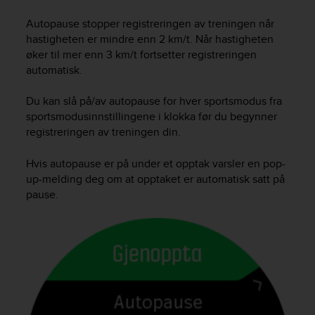
i
e
Autopause stopper registreringen av treningen når
v
hastigheten er mindre enn 2 km/t. Når hastigheten
i
øker til mer enn 3 km/t fortsetter registreringen
n
automatisk.
g
L
e
Du kan slå på/av autopause for hver sportsmodus fra
v
sportsmodusinnstillingene i klokka før du begynner
e
registreringen av treningen din.
l
A
Hvis autopause er på under et opptak varsler en pop-
A
up-melding deg om at opptaket er automatisk satt på
c
pause.
o
n
f
o
r
m
a
n
c