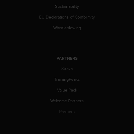
s
Sustainability
s
i
EU Declarations of Conformity
b
Whistleblowing
i
l
i
t
y
s
PARTNERS
t
Strava
a
n
TrainingPeaks
d
a
Value Pack
r
d
Welcome Partners
s
Partners
.
P
l
e