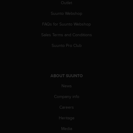
c
Outlet
o
m
Suunto Webshop
p
FAQs for Suunto Webshop
l
i
Sales Terms and Conditions
a
n
Suunto Pro Club
c
e
w
i
t
ABOUT SUUNTO
h
o
News
t
h
Company info
e
Careers
r
a
Heritage
c
c
Media
e