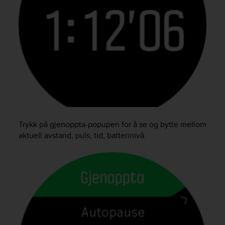
e
f
o
r
t
h
i
s
w
e
b
s
Trykk på gjenoppta-popupen for å se og bytte mellom
i
aktuell avstand, puls, tid, batterinivå.
t
e
i
n
c
o
n
f
o