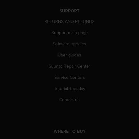
s
(
SUPPORT
W
RETURNS AND REFUNDS
C
A
Support main page
G
)
Software updates
2
.
User guides
0
a
Suunto Repair Center
n
Service Centers
d
a
Tutorial Tuesday
c
h
Contact us
i
e
v
i
n
WHERE TO BUY
g