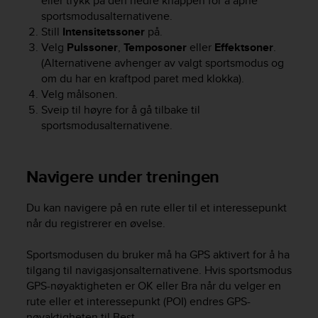
eller trykk på den nedre knappen for å åpne
s
u
sportsmodusalternativene.
e
Still
Intensitetssoner
på.
s
Velg
Pulssoner
,
Temposoner
eller
Effektsoner
.
a
(Alternativene avhenger av valgt sportsmodus og
c
om du har en kraftpod paret med klokka).
c
Velg målsonen.
e
Sveip til høyre for å gå tilbake til
s
sportsmodusalternativene.
s
i
n
g
Navigere under treningen
i
n
Du kan navigere på en rute eller til et interessepunkt
f
når du registrerer en øvelse.
o
r
Sportsmodusen du bruker må ha GPS aktivert for å ha
m
tilgang til navigasjonsalternativene. Hvis sportsmodus
a
GPS-nøyaktigheten er OK eller Bra når du velger en
t
i
rute eller et interessepunkt (POI) endres GPS-
o
nøyaktigheten til Best.