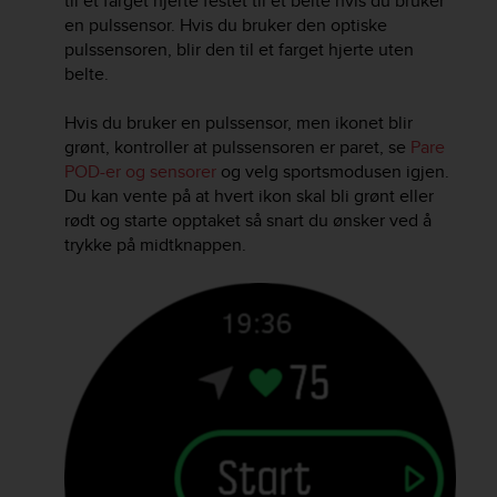
til et farget hjerte festet til et belte hvis du bruker
r
en pulssensor. Hvis du bruker den optiske
m
pulssensoren, blir den til et farget hjerte uten
a
belte.
n
c
e
Hvis du bruker en pulssensor, men ikonet blir
w
grønt, kontroller at pulssensoren er paret, se
Pare
i
POD-er og sensorer
og velg sportsmodusen igjen.
t
Du kan vente på at hvert ikon skal bli grønt eller
h
rødt og starte opptaket så snart du ønsker ved å
t
trykke på midtknappen.
h
e
W
e
b
C
o
n
t
e
n
t