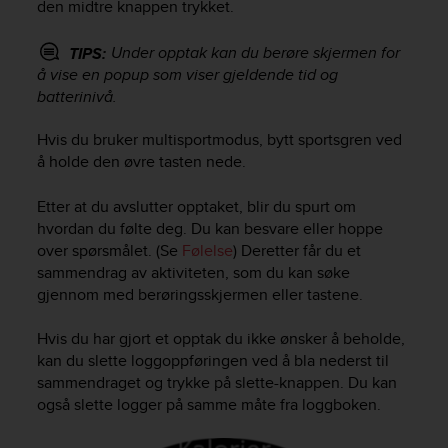
c
den midtre knappen trykket.
o
m
Under opptak kan du berøre skjermen for
TIPS:
p
å vise en popup som viser gjeldende tid og
l
batterinivå.
i
a
Hvis du bruker multisportmodus, bytt sportsgren ved
n
å holde den øvre tasten nede.
c
e
w
Etter at du avslutter opptaket, blir du spurt om
i
hvordan du følte deg. Du kan besvare eller hoppe
t
over spørsmålet. (Se
Følelse
) Deretter får du et
h
sammendrag av aktiviteten, som du kan søke
o
gjennom med berøringsskjermen eller tastene.
t
h
Hvis du har gjort et opptak du ikke ønsker å beholde,
e
kan du slette loggoppføringen ved å bla nederst til
r
sammendraget og trykke på slette-knappen. Du kan
a
c
også slette logger på samme måte fra loggboken.
c
e