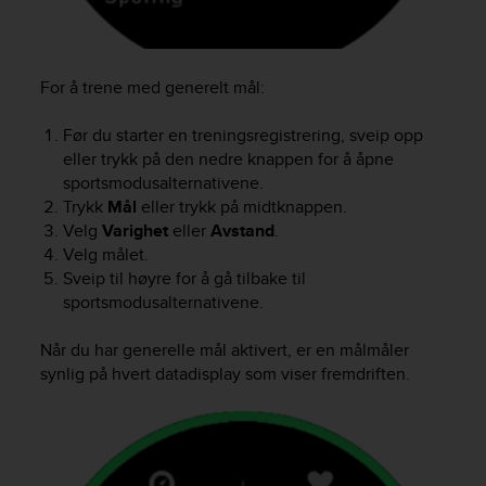
c
e
a
t
For å trene med generelt mål:
U
S
Før du starter en treningsregistrering, sveip opp
A
eller trykk på den nedre knappen for å åpne
+
sportsmodusalternativene.
1
Trykk
Mål
eller trykk på midtknappen.
8
Velg
Varighet
eller
Avstand
.
5
Velg målet.
5
Sveip til høyre for å gå tilbake til
2
sportsmodusalternativene.
5
8
0
Når du har generelle mål aktivert, er en målmåler
9
synlig på hvert datadisplay som viser fremdriften.
0
0
(
t
o