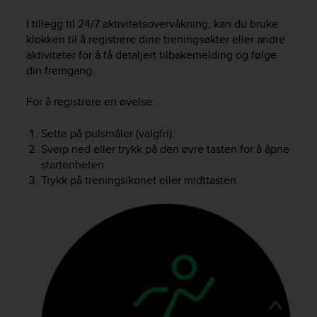
i
e
I tillegg til 24/7 aktivitetsovervåkning, kan du bruke
v
klokken til å registrere dine treningsøkter eller andre
i
aktiviteter for å få detaljert tilbakemelding og følge
n
din fremgang.
g
L
e
For å registrere en øvelse:
v
e
Sette på pulsmåler (valgfri).
l
Sveip ned eller trykk på den øvre tasten for å åpne
A
startenheten.
A
Trykk på treningsikonet eller midttasten.
c
o
n
f
o
r
m
a
n
c