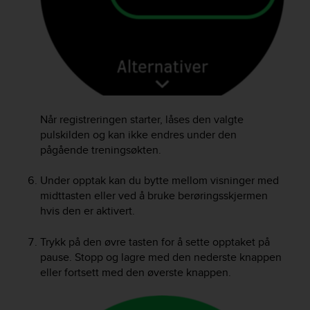
A
c
c
e
s
s
i
b
Når registreringen starter, låses den valgte
i
pulskilden og kan ikke endres under den
l
pågående treningsøkten.
i
t
y
Under opptak kan du bytte mellom visninger med
G
midttasten eller ved å bruke berøringsskjermen
u
hvis den er aktivert.
i
d
Trykk på den øvre tasten for å sette opptaket på
e
pause. Stopp og lagre med den nederste knappen
l
eller fortsett med den øverste knappen.
i
n
e