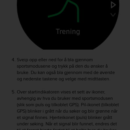
e
f
o
r
t
h
i
s
w
e
Sveip opp eller ned for å bla gjennom
b
sportsmodusene og trykk på den du ønsker å
s
bruke. Du kan også bla gjennom med de øverste
i
og nederste tastene og velge med midttasten.
t
e
i
Over startindikatoren vises et sett av ikoner,
n
avhengig av hva du bruker med sportsmodusen
c
(slik som puls og tilkoblet GPS). Pil-ikonet (tilkoblet
o
GPS) blinker i grått når du søker og blir grønne når
n
et signal finnes. Hjerteikonet (puls) blinker grått
f
under søking. Når et signal blir funnet, endres det
o