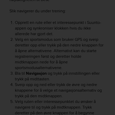
n
o
Slik navigerer du under trening:
n
t
Opprett en rute eller et interessepunkt i Suunto-
h
appen og synkroniser klokken hvis du ikke
i
allerede har gjort det.
s
Velg en sportsmodus som bruker GPS og sveip
w
e
deretter opp eller trykk på den nedre knappen for
b
å åpne alternativene. Alternativt kan du starte
s
registreringen først og deretter holde
i
midtknappen nede for å åpne
t
sportsmodusalternativene.
e
Bla til
Navigasjon
og trykk på innstillingen eller
.
trykk på midttasten.
Sveip opp og ned eller trykk de øvre og nedre
knappene for å velge et navigasjonsalternativ og
trykk på den midtknappen.
Velg ruten eller interessepunktet du ønsker å
navigere til og trykk på midtknappen. Trykk
deretter på den øvre knappen for å begynne