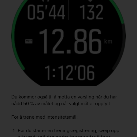
l
l
f
r
e
e
)
,
i
f
y
o
u
h
a
v
Du kommer også til å motta en varsling når du har
e
nådd 50 % av målet og når valgt mål er oppfylt.
a
n
For å trene med intensitetsmål:
y
i
Før du starter en treningsregistrering, sveip opp
s