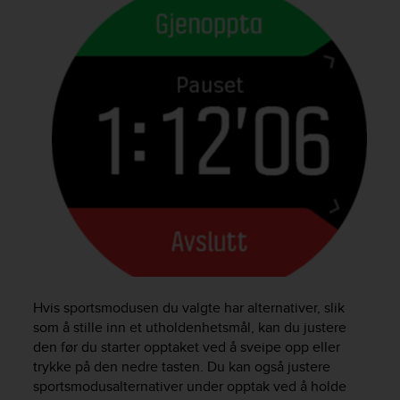
s
(
W
C
A
G
)
2
.
0
a
n
d
a
c
h
i
Hvis sportsmodusen du valgte har alternativer, slik
e
som å stille inn et utholdenhetsmål, kan du justere
v
den før du starter opptaket ved å sveipe opp eller
i
n
trykke på den nedre tasten. Du kan også justere
g
sportsmodusalternativer under opptak ved å holde