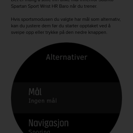
a
Spartan Sport Wrist HR Baro
når du trener.
s
e
Hvis sportsmodusen du valgte har mål som alternativ,
c
o
kan du justere dem før du starter opptaket ved å
n
sveipe opp eller trykke på den nedre knappen.
t
a
c
t
C
u
s
t
o
m
e
r
S
e
r
v
i