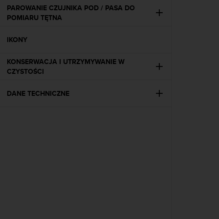
a
PAROWANIE CZUJNIKA POD / PASA DO
z
POMIARU TĘTNA
g
o
IKONY
d
n
o
KONSERWACJA I UTRZYMYWANIE W
ś
CZYSTOŚCI
ć
n
DANE TECHNICZNE
a
p
o
z
i
o
m
i
e
A
A
z
w