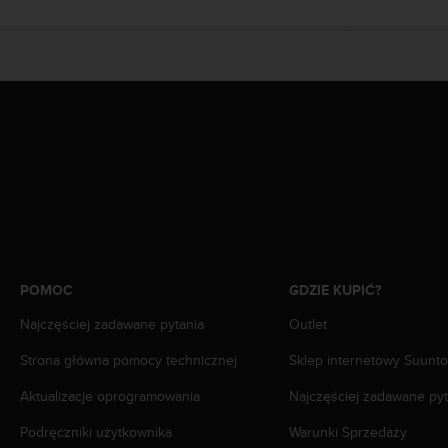
y
t
y
c
z
n
y
m
i
W
C
A
G
2
POMOC
GDZIE KUPIĆ?
.
0
Najczęściej zadawane pytania
Outlet
(
W
Strona główna pomocy technicznej
Sklep internetowy Suunto
e
Aktualizacje oprogramowania
Najczęściej zadawane pyt
b
C
Podręczniki użytkownika
Warunki Sprzedaży
o