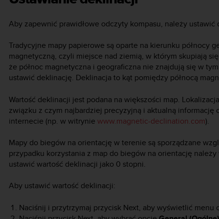
Aby zapewnić prawidłowe odczyty kompasu, należy ustawić d
Tradycyjne mapy papierowe są oparte na kierunku północy g
magnetyczną, czyli miejsce nad ziemią, w którym skupiają się
że północ magnetyczna i geograficzna nie znajdują się w t
ustawić deklinację. Deklinacja to kąt pomiędzy północą mag
Wartość deklinacji jest podana na większości map. Lokalizacj
związku z czym najbardziej precyzyjną i aktualną informację 
internecie (np. w witrynie
www.magnetic-declination.com
).
Mapy do biegów na orientację w terenie są sporządzane wz
przypadku korzystania z map do biegów na orientację należy 
ustawić wartość deklinacji jako 0 stopni.
Aby ustawić wartość deklinacji:
Naciśnij i przytrzymaj przycisk
Next
, aby wyświetlić menu o
Naciśnij przycisk
Next
, aby wybrać opcję
General (Ogólne