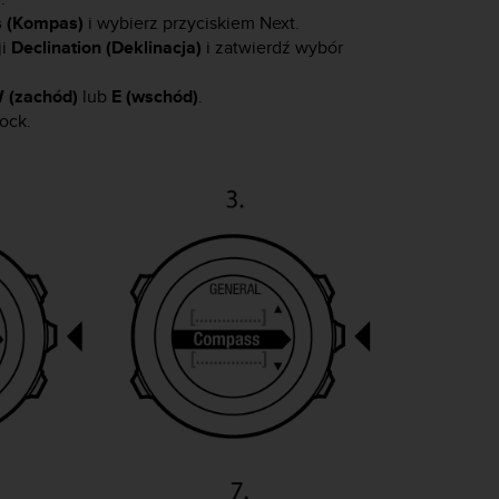
 (Kompas)
i wybierz przyciskiem
Next
.
ji
Declination (Deklinacja)
i zatwierdź wybór
 (zachód)
lub
E (wschód)
.
Lock
.