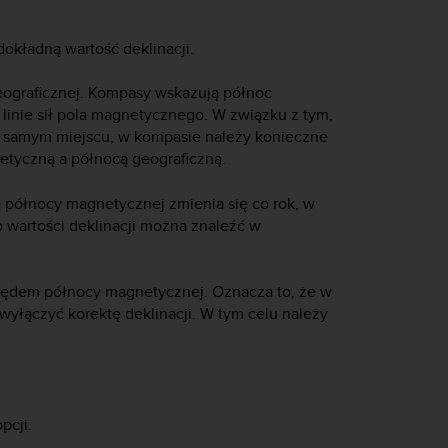
okładną wartość deklinacji.
eograficznej. Kompasy wskazują północ
 linie sił pola magnetycznego. W związku z tym,
ym samym miejscu, w kompasie należy konieczne
netyczną a północą geograficzną.
a północy magnetycznej zmienia się co rok, w
o wartości deklinacji można znaleźć w
ględem północy magnetycznej. Oznacza to, że w
wyłączyć korektę deklinacji. W tym celu należy
pcji.
)
.