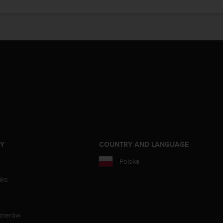
ZY
COUNTRY AND LANGUAGE
Polska
aks
tnerów