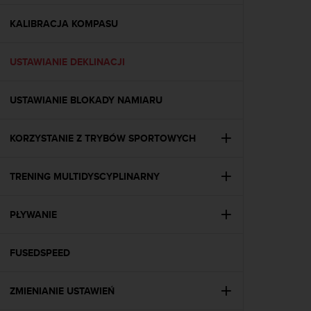
y
n
KALIBRACJA KOMPASU
a
i
USTAWIANIE DEKLINACJI
n
t
e
USTAWIANIE BLOKADY NAMIARU
r
n
e
KORZYSTANIE Z TRYBÓW SPORTOWYCH
t
o
w
TRENING MULTIDYSCYPLINARNY
a
o
PŁYWANIE
s
i
ą
FUSEDSPEED
g
n
ę
ZMIENIANIE USTAWIEŃ
ł