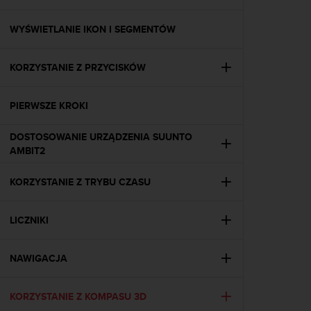
s
t
a
WYŚWIETLANIE IKON I SEGMENTÓW
r
a
KORZYSTANIE Z PRZYCISKÓW
ń
,
a
PIERWSZE KROKI
b
y
DOSTOSOWANIE URZĄDZENIA SUUNTO
n
AMBIT2
i
n
i
KORZYSTANIE Z TRYBU CZASU
e
j
LICZNIKI
s
z
a
NAWIGACJA
w
i
t
KORZYSTANIE Z KOMPASU 3D
r