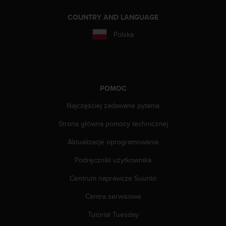
y
COUNTRY AND LANGUAGE
t
y
Polska
c
z
n
y
m
POMOC
i
W
Najczęściej zadawane pytania
C
A
Strona główna pomocy technicznej
G
2
Aktualizacje oprogramowania
.
0
Podręczniki użytkownika
(
Centrum naprawcze Suunto
W
e
Centra serwisowe
b
C
Tutorial Tuesday
o