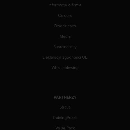
e
Informacje o firmie
l
i
Careers
n
e
Dziedzictwo
s
)
Media
,
a
Sustainability
t
Deklaracja zgodności UE
a
k
Whistleblowing
ż
e
b
y
o
PARTNERZY
d
p
Strava
o
w
TrainingPeaks
i
a
Value Pack