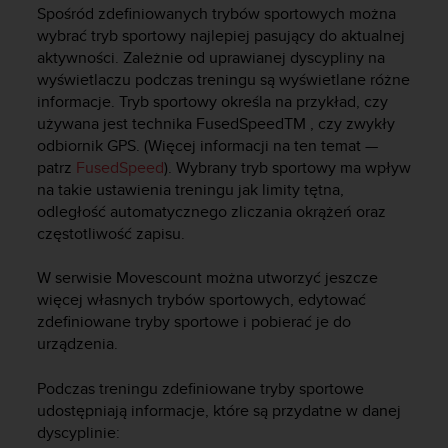
s
Spośród zdefiniowanych trybów sportowych można
t
wybrać tryb sportowy najlepiej pasujący do aktualnej
a
aktywności. Zależnie od uprawianej dyscypliny na
r
wyświetlaczu podczas treningu są wyświetlane różne
a
informacje. Tryb sportowy określa na przykład, czy
ń
,
używana jest technika FusedSpeed
TM
, czy zwykły
a
odbiornik GPS. (Więcej informacji na ten temat —
b
patrz
FusedSpeed
). Wybrany tryb sportowy ma wpływ
y
na takie ustawienia treningu jak limity tętna,
n
odległość automatycznego zliczania okrążeń oraz
i
częstotliwość zapisu.
n
i
W serwisie Movescount można utworzyć jeszcze
e
więcej własnych trybów sportowych, edytować
j
zdefiniowane tryby sportowe i pobierać je do
s
z
urządzenia.
a
w
Podczas treningu zdefiniowane tryby sportowe
i
udostępniają informacje, które są przydatne w danej
t
dyscyplinie:
r