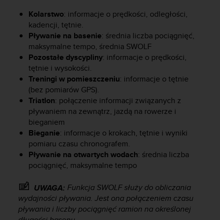
y
Kolarstwo
: informacje o prędkości, odległości,
n
kadencji, tętnie.
a
Pływanie na basenie
: średnia liczba pociągnięć,
i
n
maksymalne tempo, średnia SWOLF
t
Pozostałe dyscypliny
: informacje o prędkości,
e
tętnie i wysokości.
r
Treningi w pomieszczeniu
: informacje o tętnie
n
(bez pomiarów GPS).
e
Triatlon
: połączenie informacji związanych z
t
pływaniem na zewnątrz, jazdą na rowerze i
o
bieganiem
w
Bieganie
: informacje o krokach, tętnie i wyniki
a
pomiaru czasu chronografem.
o
s
Pływanie na otwartych wodach
: średnia liczba
i
pociągnięć, maksymalne tempo
ą
g
Funkcja SWOLF służy do obliczania
UWAGA:
n
wydajności pływania. Jest ona połączeniem czasu
ę
pływania i liczby pociągnięć ramion na określonej
ł
długości basenu.