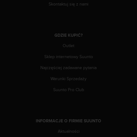
n
Skontaktuj się z nami
t
e
n
t
A
GDZIE KUPIĆ?
c
c
Outlet
e
Sklep internetowy Suunto
s
s
Najczęściej zadawane pytania
i
b
Warunki Sprzedaży
i
l
Suunto Pro Club
i
t
y
G
u
INFORMACJE O FIRMIE SUUNTO
i
d
Aktualności