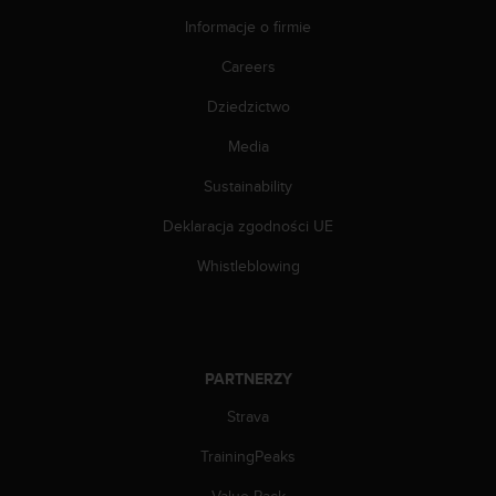
n
Informacje o firmie
t
e
Careers
n
t
Dziedzictwo
A
c
Media
c
Sustainability
e
s
Deklaracja zgodności UE
s
i
Whistleblowing
b
i
l
i
t
PARTNERZY
y
G
Strava
u
i
TrainingPeaks
d
Value Pack