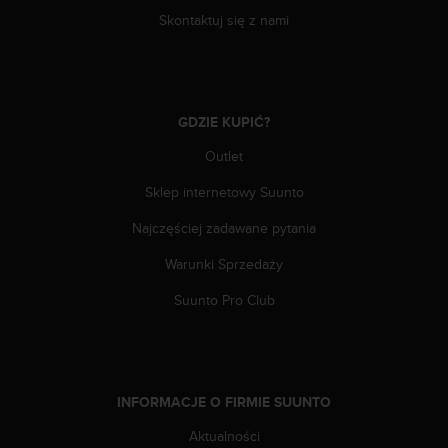
y
Skontaktuj się z nami
t
y
c
z
n
GDZIE KUPIĆ?
y
Outlet
m
i
Sklep internetowy Suunto
W
C
Najczęściej zadawane pytania
A
G
Warunki Sprzedaży
2
.
Suunto Pro Club
0
(
W
e
b
INFORMACJE O FIRMIE SUUNTO
C
Aktualności
o