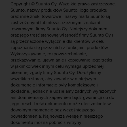
s
Copyright © Suunto Oy. Wszelkie prawa zastrzeżone.
t
Suunto, nazwy produktów Suunto, logo produktu
a
oraz inne znaki towarowe i nazwy marki Suunto są
r
zastrzeżonymi lub niezastrzeżonymi znakami
a
towarowymi firmy Suunto Oy. Niniejszy dokument
ń
,
oraz jego treść stanowią własność firmy Suunto Oy i
a
są przeznaczone wyłącznie dla klientów w celu
b
zapoznania się przez nich z funkcjami produktów.
y
Wykorzystywanie, rozpowszechnianie,
n
przekazywanie, ujawnianie i kopiowanie jego treści
i
w jakimkolwiek innym celu wymaga uprzedniej
n
pisemnej zgody firmy Suunto Oy. Dołożylismy
i
wszelkich starań, aby zawarte w niniejszym
e
dokumencie informacje były kompleksowe i
j
dokładne, jednak nie udzielamy żadnych wyrażonych
s
z
ani domniemanych zapewnień bądź gwarancji co do
a
jego treści. Treść dokumentu może ulec zmianie w
w
dowolnym momencie bez wcześniejszego
i
powiadomienia. Najnowszą wersję niniejszego
t
dokumentu można pobrać z witryny
r