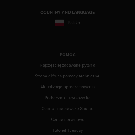
a
z
COUNTRY AND LANGUAGE
g
o
Polska
d
n
o
ś
ć
POMOC
n
a
Najczęściej zadawane pytania
p
o
Strona główna pomocy technicznej
z
i
Aktualizacje oprogramowania
o
Podręczniki użytkownika
m
i
Centrum naprawcze Suunto
e
A
Centra serwisowe
A
z
Tutorial Tuesday
w