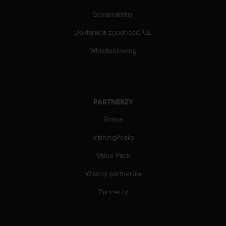
t
w
Sustainability
i
Deklaracja zgodności UE
e
ń
Whistleblowing
d
o
s
t
ę
PARTNERZY
p
u
Strava
.
W
TrainingPeaks
p
r
Value Pack
z
Witamy partnerów
y
p
Partnerzy
a
d
k
u