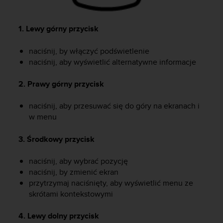
y
n
a
1. Lewy górny przycisk
i
n
naciśnij, by włączyć podświetlenie
t
naciśnij, aby wyświetlić alternatywne informacje
e
r
2. Prawy górny przycisk
n
e
naciśnij, aby przesuwać się do góry na ekranach i
t
o
w menu
w
a
3. Środkowy przycisk
o
s
naciśnij, aby wybrać pozycję
i
naciśnij, by zmienić ekran
ą
przytrzymaj naciśnięty, aby wyświetlić menu ze
g
skrótami kontekstowymi
n
ę
4. Lewy dolny przycisk
ł