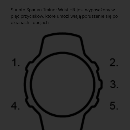
s
t
Suunto Spartan Trainer Wrist HR
jest wyposażony w
a
pięć przycisków, które umożliwiają poruszanie się po
r
ekranach i opcjach.
a
ń
,
a
b
y
n
i
n
i
e
j
s
z
a
w
i
t
r