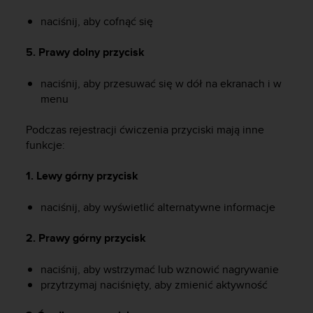
a
z
naciśnij, aby cofnąć się
g
o
5. Prawy dolny przycisk
d
n
naciśnij, aby przesuwać się w dół na ekranach i w
o
menu
ś
ć
Podczas rejestracji ćwiczenia przyciski mają inne
n
a
funkcje:
p
o
1. Lewy górny przycisk
z
i
naciśnij, aby wyświetlić alternatywne informacje
o
m
2. Prawy górny przycisk
i
e
naciśnij, aby wstrzymać lub wznowić nagrywanie
A
A
przytrzymaj naciśnięty, aby zmienić aktywność
z
w