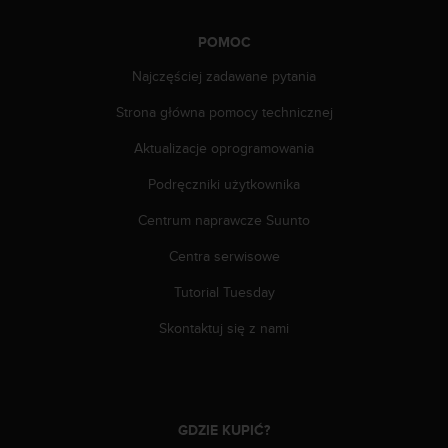
e
l
i
POMOC
n
Najczęściej zadawane pytania
e
s
Strona główna pomocy technicznej
)
,
Aktualizacje oprogramowania
a
t
Podręczniki użytkownika
a
Centrum naprawcze Suunto
k
ż
Centra serwisowe
e
b
Tutorial Tuesday
y
o
Skontaktuj się z nami
d
p
o
w
i
GDZIE KUPIĆ?
a