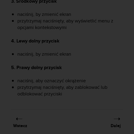
3. Środkowy przycisk
y
t
naciśnij, by zmienić ekran
y
przytrzymaj naciśnięty, aby wyświetlić menu z
c
opcjami kontekstowymi
z
n
4. Lewy dolny przycisk
y
m
i
naciśnij, by zmienić ekran
W
C
5. Prawy dolny przycisk
A
G
naciśnij, aby oznaczyć okrążenie
2
przytrzymaj naciśnięty, aby zablokować lub
.
odblokować przyciski
0
(
W
e
b
C
Wstecz
Dalej
o