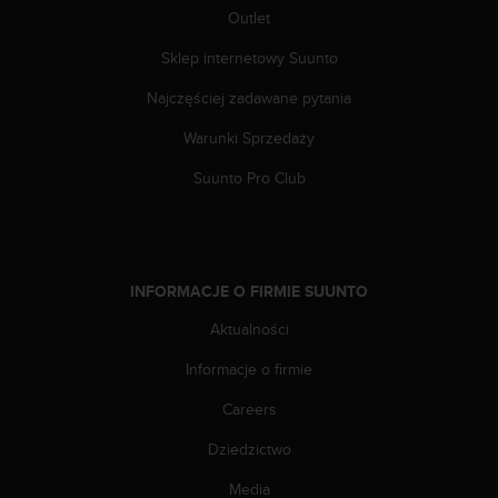
d
Outlet
a
Sklep internetowy Suunto
ł
a
Najczęściej zadawane pytania
i
n
Warunki Sprzedaży
n
y
Suunto Pro Club
m
s
t
a
n
INFORMACJE O FIRMIE SUUNTO
d
a
Aktualności
r
Informacje o firmie
d
o
Careers
m
u
Dziedzictwo
ł
a
Media