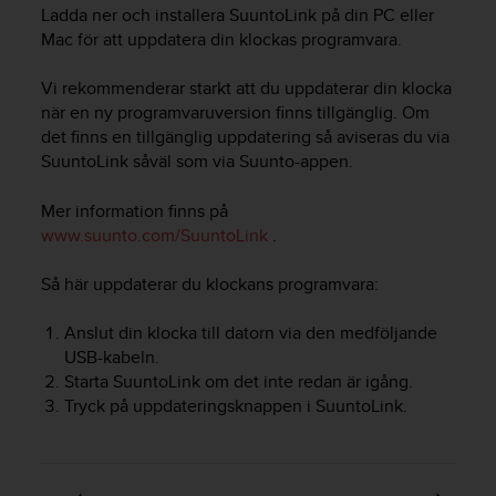
e
Ladda ner och installera SuuntoLink på din PC eller
n
Mac för att uppdatera din klockas programvara.
n
a
Vi rekommenderar starkt att du uppdaterar din klocka
w
när en ny programvaruversion finns tillgänglig. Om
e
b
det finns en tillgänglig uppdatering så aviseras du via
b
SuuntoLink såväl som via Suunto-appen.
p
l
Mer information finns på
a
www.suunto.com/SuuntoLink
.
t
s
Så här uppdaterar du klockans programvara:
s
k
Anslut din klocka till datorn via den medföljande
a
u
USB-kabeln.
p
Starta SuuntoLink om det inte redan är igång.
p
Tryck på uppdateringsknappen i SuuntoLink.
n
å
n
i