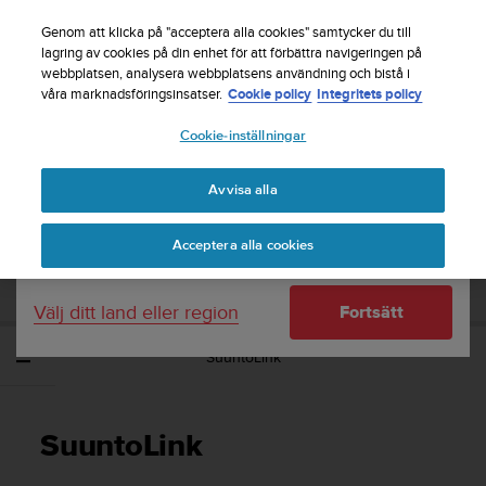
S
Registrera dig för nyhetsbrevet och få 5% rabatt
|
u
Genom att klicka på "acceptera alla cookies" samtycker du till
Gratis returfrakt
u
lagring av cookies på din enhet för att förbättra navigeringen på
Ditt land eller region:
webbplatsen, analysera webbplatsens användning och bistå i
n
våra marknadsföringsinsatser.
Cookie policy
Integritets policy
t
o
Cookie-inställningar
United States
s
t
Home
Support
Suunto Ambit2 R
Användarhandbok - 2.0
r
Avvisa alla
Currency: $ (USD)
ä
v
Shipping only to United States
SUUNTO AMBIT2 R ANVÄNDARHANDBOK
Acceptera alla cookies
a
- 2.0
r
e
Välj ditt land eller region
Fortsätt
f
t
SuuntoLink
e
r
a
t
SuuntoLink
t
d