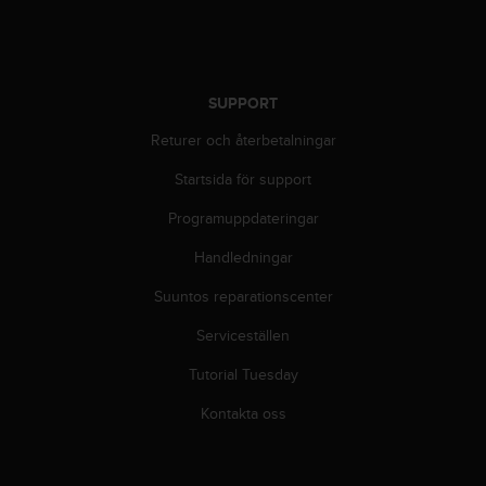
t
e
n
t
A
SUPPORT
c
c
Returer och återbetalningar
e
s
Startsida för support
s
Programuppdateringar
i
b
Handledningar
i
l
Suuntos reparationscenter
i
t
Serviceställen
y
G
Tutorial Tuesday
u
Kontakta oss
i
d
e
l