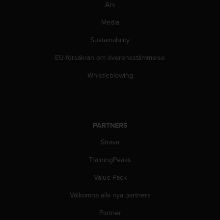
i
Arv
k
Media
t
l
Sustainability
i
n
EU-försäkran om överensstämmelse
j
e
Whistleblowing
r
f
ö
r
t
PARTNERS
i
l
Strava
l
TrainingPeaks
g
ä
Value Pack
n
g
Välkomna alla nya partners
l
i
Partner