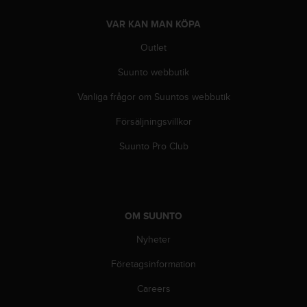
i
VAR KAN MAN KÖPA
n
e
Outlet
s
(
Suunto webbutik
W
C
Vanliga frågor om Suuntos webbutik
A
G
Försäljningsvillkor
)
Suunto Pro Club
2
.
0
o
c
OM SUUNTO
h
a
Nyheter
n
d
Företagsinformation
r
a
Careers
r