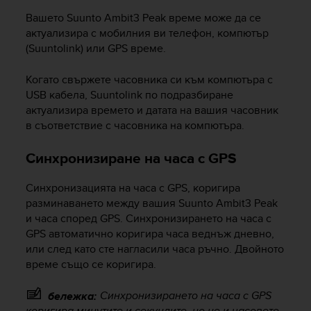
c
o
Вашето
Suunto Ambit3 Peak
време може да се
m
актуализира с мобилния ви телефон, компютър
p
(Suuntolink) или GPS време.
l
i
Когато свържете часовника си към компютъра с
a
USB кабела, Suuntolink по подразбиране
n
актуализира времето и датата на вашия часовник
c
в съответствие с часовника на компютъра.
e
w
i
Синхронизиране на часа с GPS
t
h
Синхронизацията на часа с GPS, коригира
o
разминаването между вашия
Suunto Ambit3 Peak
t
и часа според GPS. Синхронизирането на часа с
h
GPS автоматично коригира часа веднъж дневно,
e
или след като сте нагласили часа ръчно. Двойното
r
време също се коригира.
a
c
c
Синхронизирането на часа с GPS
бележка:
e
коригира минутите и секундите, но не и часовете.