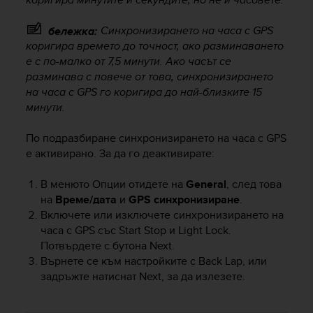
s
s
Синхронизирането на часа с GPS
бележка:
i
коригира времето до точност, ако разминаването
b
е с по-малко от 7,5 минути. Ако часът се
i
разминава с повече от това, синхронизирането
l
на часа с GPS го коригира до най-близките 15
i
минути.
t
y
s
По подразбиране синхронизирането на часа с GPS
t
е активирано. За да го деактивирате:
a
n
В менюто Опции отидете на
General
, след това
d
на
Време/дата
и
GPS синхронизиране
.
a
Включете или изключете синхронизирането на
r
часа с GPS със
Start Stop
и
Light Lock
.
d
Потвърдете с бутона
Next
.
s
Върнете се към настройките с
Back Lap
, или
.
P
задръжте натиснат
Next
, за да излезете.
l
e