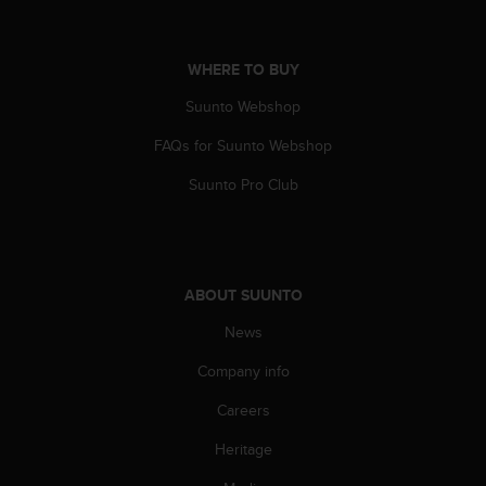
l
l
f
WHERE TO BUY
r
e
Suunto Webshop
e
)
FAQs for Suunto Webshop
,
i
Suunto Pro Club
f
y
o
u
h
ABOUT SUUNTO
a
News
v
e
Company info
a
n
Careers
y
i
Heritage
s