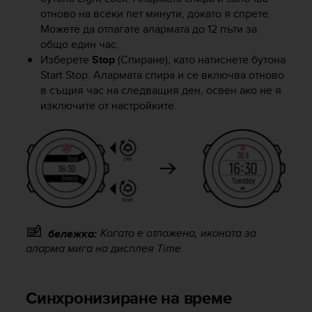
s
отново на всеки пет минути, докато я спрете.
(
Можете да отлагате алармата до 12 пъти за
W
общо един час.
C
Изберете
Stop
(Спиране), като натиснете бутона
A
Start Stop
. Алармата спира и се включва отново
G
в същия час на следващия ден, освен ако не я
)
2
изключите от настройките.
.
0
a
n
d
a
c
h
i
Когато е отложена, иконата за
бележка:
e
аларма мига на дисплея
Time
.
v
i
n
Синхронизиране на време
g