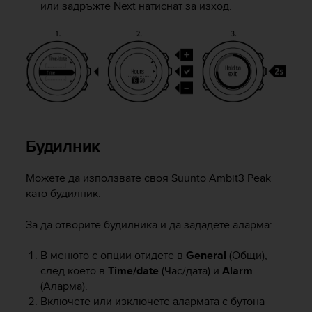
r
или задръжте
Next
натиснат за изход.
m
a
n
c
e
w
i
t
h
Будилник
t
h
e
Можете да използвате своя
Suunto Ambit3 Peak
W
като будилник.
e
b
За да отворите будилника и да зададете аларма:
C
o
n
В менюто с опции отидете в
General
(Общи),
t
след което в
Time/date
(Час/дата) и
Alarm
e
(Аларма).
n
Включете или изключете алармата с бутона
t