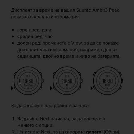
i
e
Дисплеят за време на вашия
Suunto Ambit3 Peak
v
показва следната информация:
i
n
горен ред: дата
g
среден ред: час
L
e
долен ред: променете с
View
, за да се покаже
v
допълнителна информация, например ден от
e
седмицата, двойно време и ниво на батерията.
l
A
A
c
o
n
f
o
За да отворите настройките за часа:
r
m
Задръжте
Next
натиснат, за да влезете в
a
менюто с опции.
n
Натиснете
Next
, за да отворите
general
(Общи).
c