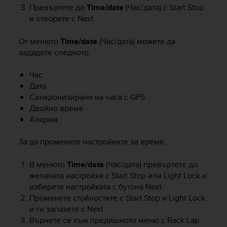
e
Превъртете до
Time/date
(Час/дата) с
Start Stop
f
и отворете с
Next
.
o
r
От менюто
Time/date
(Час/дата) можете да
t
зададете следното:
h
i
Час
s
Дата
w
Синхронизиране на часа с GPS
e
Двойно време
b
s
Аларма
i
t
За да промените настройките за време:
e
i
В менюто
Time/date
(Час/дата) превъртете до
n
желаната настройка с
Start Stop
или
Light Lock
и
c
изберете настройката с бутона
Next
.
o
Променете стойностите с
Start Stop
и
Light Lock
n
и ги запазете с
Next
.
f
Върнете се към предишното меню с
Back Lap
o