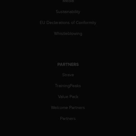
s
Media
u
Sustainability
e
s
EU Declarations of Conformity
a
c
Whistleblowing
c
e
s
s
i
PARTNERS
n
g
Strava
i
n
TrainingPeaks
f
Value Pack
o
r
Welcome Partners
m
a
Partners
t
i
o