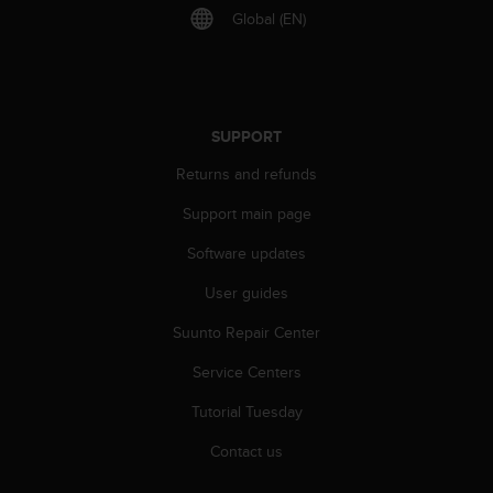
Global (EN)
c
e
a
t
U
S
SUPPORT
A
+
Returns and refunds
1
Support main page
8
5
Software updates
5
2
User guides
5
8
Suunto Repair Center
0
9
Service Centers
0
Tutorial Tuesday
0
(
Contact us
t
o