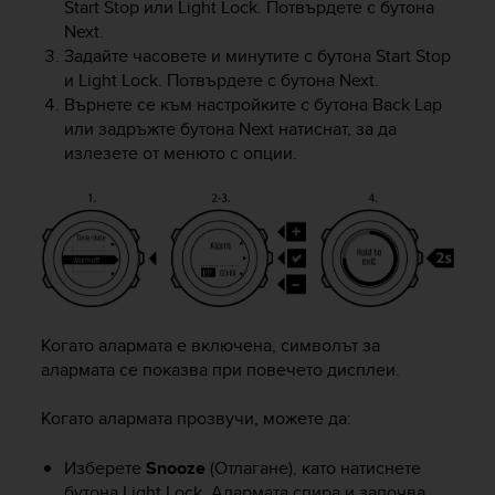
Start Stop
или
Light Lock
. Потвърдете с бутона
A
Next
.
c
Задайте часовете и минутите с бутона
Start Stop
c
и
Light Lock
. Потвърдете с бутона
Next
.
e
Върнете се към настройките с бутона
Back Lap
s
или задръжте бутона
Next
натиснат, за да
s
i
излезете от менюто с опции.
b
i
l
i
t
y
G
u
Когато алармата е включена, символът за
i
алармата се показва при повечето дисплеи.
d
e
l
Когато алармата прозвучи, можете да:
i
n
Изберете
Snooze
(Отлагане), като натиснете
e
бутона
Light Lock
. Алармата спира и започва