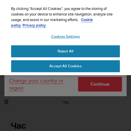
S
WE SHIP TO 75+ DESTINATIONS OVER THE
u
By clicking “Accept All Cookies”, you agree to the storing of
WORLD:
CLICK HERE TO SELECT YOURS
u
cookies on your device to enhance site navigation, analyze site
Your country or region:
usage, and assist in our marketing efforts.
Cookie
n
policy
Privacy policy
t
o
Cookies Settings
United States
i
s
Home
Support
Suunto Ambit3 Peak
Потребителско
c
ръководство - 2.5
Reject All
Currency: $ (USD)
o
m
Shipping only to United States
Accept All Cookies
m
SUUNTO AMBIT3 PEAK ПОТРЕБИТЕЛСКО
i
РЪКОВОДСТВО - 2.5
t
Change your country or
Continue
t
region
e
d
Час
t
o
a
c
Час
h