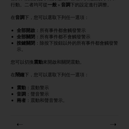
i
行動。二者均可從
一般
»
音調
下的設定進行調整。
e
v
在
音調
下，您可以選取下列任一選項：
i
n
g
全部開啟
：所有事件都會觸發警示
L
全部關閉
：所有事件都不會觸發警示
e
按鍵關閉
：除按下按鈕以外的所有事件都會觸發警
v
示。
e
l
您可以切換
震動
來開啟和關閉震動。
A
A
在
鬧鐘
下，您可以選取下列任一選項：
c
o
n
震動
：震動警示
f
音調
：聲音警示
o
兩者
：震動和聲音警示。
r
m
a
n
c