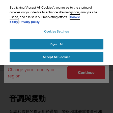
S
WE SHIP TO 75+ DESTINATIONS OVER THE
u
By clicking “Accept All Cookies”, you agree to the storing of
WORLD:
CLICK HERE TO SELECT YOURS
u
cookies on your device to enhance site navigation, analyze site
Your country or region:
usage, and assist in our marketing efforts.
Cookie
n
policy
Privacy policy
t
o
Cookies Settings
United States
i
s
Home
Support
Suunto Race
使用者指南
c
Reject All
Currency: $ (USD)
o
m
Shipping only to United States
SUUNTO RACE 使用者指南
Accept All Cookies
m
i
t
Change your country or
Continue
t
region
e
音調與震動
d
t
o
音調與震動
a
c
h
音調和震動的提示用於通知、警報和其他重要事件和