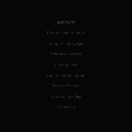
r
m
a
n
SUPPORT
c
e
Returns and refunds
w
i
Support main page
t
Software updates
h
t
User guides
h
e
Suunto Repair Center
W
e
Service Centers
b
C
Tutorial Tuesday
o
Contact us
n
t
e
n
t