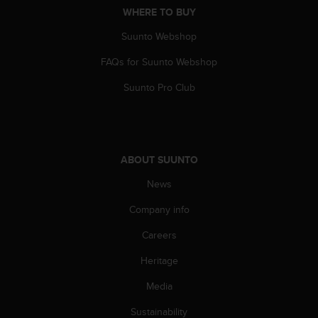
WHERE TO BUY
A
c
Suunto Webshop
c
e
FAQs for Suunto Webshop
s
s
Suunto Pro Club
i
b
i
l
i
ABOUT SUUNTO
t
y
News
G
Company info
u
i
Careers
d
e
Heritage
l
i
Media
n
e
Sustainability