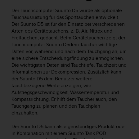
i
t
Der Tauchcomputer
Suunto D5
wurde als optionale
ä
Tauchausrüstung für das Sporttauchen entwickelt.
t
Der
Suunto D5
ist für den Einsatz bei verschiedenen
s
Arten des Gerätetauchens, z. B. Air, Nitrox und
s
Freitauchen, gedacht. Beim Gerätetauchen zeigt der
t
u
Tauchcomputer
Suunto D5
dem Taucher wichtige
f
Daten vor, während und nach dem Tauchgang an, um
e
eine sichere Entscheidungsfindung zu ermöglichen.
A
Die wichtigsten Daten sind Tauchtiefe, Tauchzeit und
A
Informationen zur Dekompression. Zusätzlich kann
d
der
Suunto D5
dem Benutzer weitere
i
tauchbezogene Werte anzeigen, wie
e
Aufstiegsgeschwindigkeit, Wassertemperatur und
s
Kompassrichtung. Er hilft dem Taucher auch, den
e
Tauchgang zu planen und den Tauchplan
r
W
einzuhalten.
e
b
Der
Suunto D5
kann als eigenständiges Produkt oder
s
in Kombination mit einem Suunto Tank POD
i