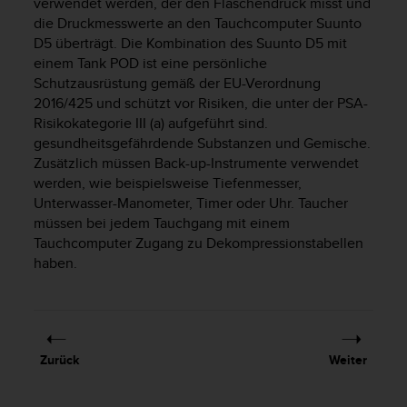
verwendet werden, der den Flaschendruck misst und
t
die Druckmesswerte an den Tauchcomputer
Suunto
e
D5
überträgt. Die Kombination des
Suunto D5
mit
m
einem Tank POD ist eine persönliche
i
Schutzausrüstung gemäß der EU-Verordnung
t
2016/425 und schützt vor Risiken, die unter der PSA-
d
e
Risikokategorie III (a) aufgeführt sind.
n
gesundheitsgefährdende Substanzen und Gemische.
W
Zusätzlich müssen Back-up-Instrumente verwendet
e
werden, wie beispielsweise Tiefenmesser,
b
Unterwasser-Manometer, Timer oder Uhr. Taucher
C
müssen bei jedem Tauchgang mit einem
o
Tauchcomputer Zugang zu Dekompressionstabellen
n
haben.
t
e
n
t
A
c
Zurück
Weiter
c
e