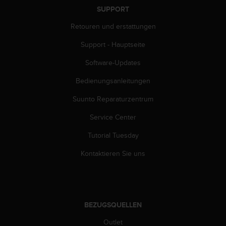
G
SUPPORT
)
Retouren und erstattungen
2
.
Support - Hauptseite
0
s
Software-Updates
o
w
Bedienungsanleitungen
i
Suunto Reparaturzentrum
e
d
Service Center
e
r
Tutorial Tuesday
E
r
Kontaktieren Sie uns
f
ü
l
l
u
BEZUGSQUELLEN
n
g
Outlet