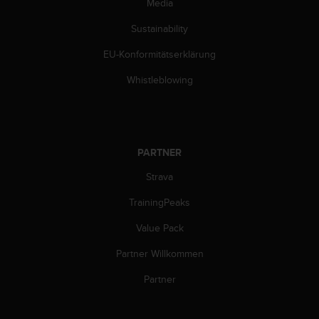
s
Media
n
Sustainability
o
r
EU-Konformitätserklärung
m
e
Whistleblowing
n
a
n
.
S
PARTNER
o
l
Strava
l
t
TrainingPeaks
e
Value Pack
s
t
Partner Willkommen
d
u
Partner
P
r
o