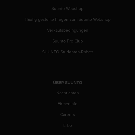
w
Suunto Webshop
e
i
Häufig gestellte Fragen zum Suunto Webshop
t
e
Verkaufsbedingungen
r
e
Suunto Pro Club
r
Z
SUUNTO Studenten-Rabatt
u
g
ä
n
g
ÜBER SUUNTO
l
Nachrichten
i
c
Firmeninfo
h
k
Careers
e
i
Erbe
t