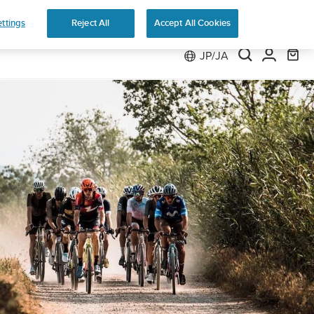
返品無料
ttings
Reject All
Accept All Cookies
JP/JA