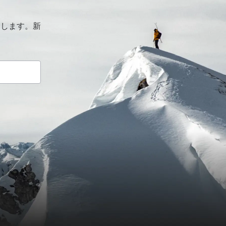
けします。新
。