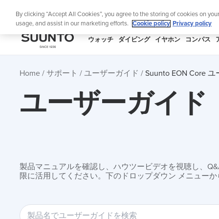
コ
ニュ
By clicking “Accept All Cookies”, you agree to the storing of cookies on you
ン
usage, and assist in our marketing efforts.
Cookie policy
Privacy policy
テ
ン
SUUNTO
ウォッチ
ダイビング
イヤホン
コンパス
ツ
APAC
に
Home
サポート
ユーザーガイド
Suunto EON Cor
ス
キ
ユーザーガイド
ッ
プ
製品マニュアルを確認し、ハウツービデオを視聴し、Q&Aを
限に活用してください。下のドロップダウン メニューか