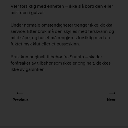
i
Vær forsiktig med enheten – ikke slå borti den eller
e
v
mist den i gulvet.
i
n
Under normale omstendigheter trenger ikke klokka
g
service. Etter bruk må den skylles med ferskvann og
L
mild såpe, og huset må rengjøres forsiktig med en
e
fuktet myk klut eller et pusseskinn.
v
e
Bruk kun originalt tilbehør fra Suunto – skader
l
forårsaket av tilbehør som ikke er originalt, dekkes
A
ikke av garantien.
A
c
o
n
f
o
Previous
Next
r
m
a
n
c