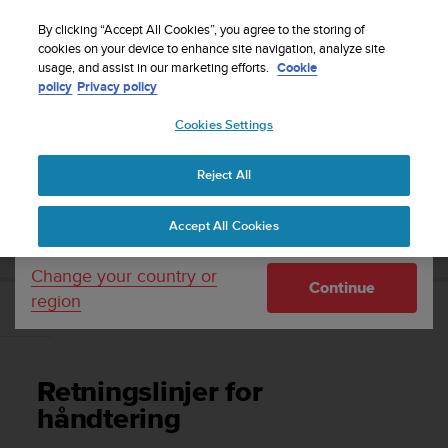
S
Sign up for the newsletter and get 5% off
| Easy
u
By clicking “Accept All Cookies”, you agree to the storing of
returns
u
cookies on your device to enhance site navigation, analyze site
Your country or region:
usage, and assist in our marketing efforts.
Cookie
n
policy
Privacy policy
t
o
Cookies Settings
United States
i
s
Home
Support
Suunto 7
Brukerhåndbok
c
Reject All
Currency: $ (USD)
o
m
Shipping only to United States
SUUNTO 7 BRUKERHÅNDBOK
Accept All Cookies
m
i
t
Change your country or
Continue
t
region
e
Retningslinjer for håndtering
d
t
o
Retningslinjer for
a
c
håndtering
h