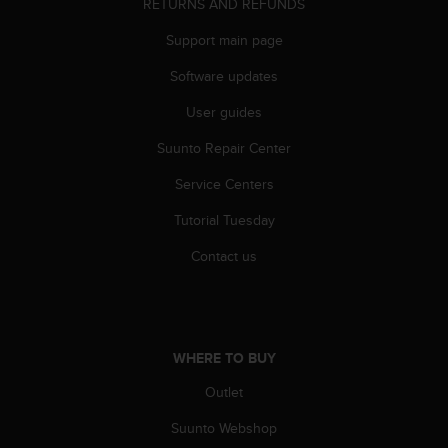
RETURNS AND REFUNDS
r
m
Support main page
a
n
Software updates
c
e
User guides
w
i
Suunto Repair Center
t
Service Centers
h
t
Tutorial Tuesday
h
e
Contact us
W
e
b
C
o
WHERE TO BUY
n
t
Outlet
e
n
Suunto Webshop
t