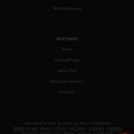
s
Whistleblowing
(
W
C
A
G
)
PARTNERS
2
Strava
.
0
TrainingPeaks
a
n
Value Pack
d
a
Welcome Partners
c
Partners
h
i
e
v
i
n
.
COPYRIGHT © 2026 SUUNTO.
ALL RIGHTS RESERVED.
g
TERMS OF USE
|
PRIVACY POLICY
|
SECURITY
|
COOKIES
|
COOKIES
SETTINGS
|
#YESSUUNTO TERMS
|
EU DATA ACT NOTICE