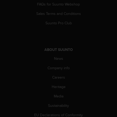
FAQs for Suunto Webshop
A
c
Sales Terms and Conditions
c
e
Suunto Pro Club
s
s
i
b
i
ABOUT SUUNTO
l
i
News
t
y
Company info
G
Careers
u
i
Heritage
d
e
Media
l
i
Sustainability
n
e
EU Declarations of Conformity