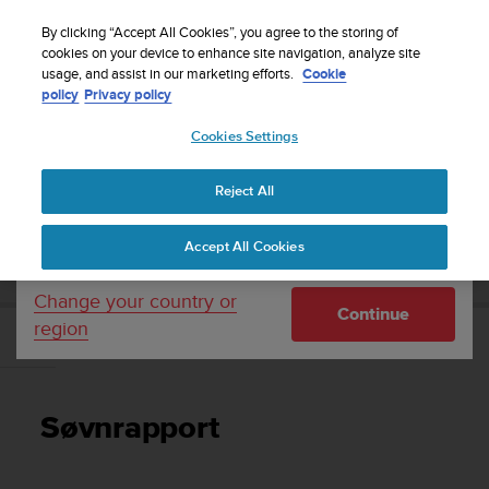
S
Sign up for the newsletter and get 5% off
| Easy
u
By clicking “Accept All Cookies”, you agree to the storing of
returns
u
cookies on your device to enhance site navigation, analyze site
Your country or region:
usage, and assist in our marketing efforts.
Cookie
n
policy
Privacy policy
t
o
Cookies Settings
United States
i
s
Home
Support
Suunto 7
Brukerhåndbok
c
Reject All
Currency: $ (USD)
o
m
Shipping only to United States
SUUNTO 7 BRUKERHÅNDBOK
Accept All Cookies
m
i
t
Change your country or
Continue
t
region
e
Søvnrapport
d
t
o
Søvnrapport
a
c
h