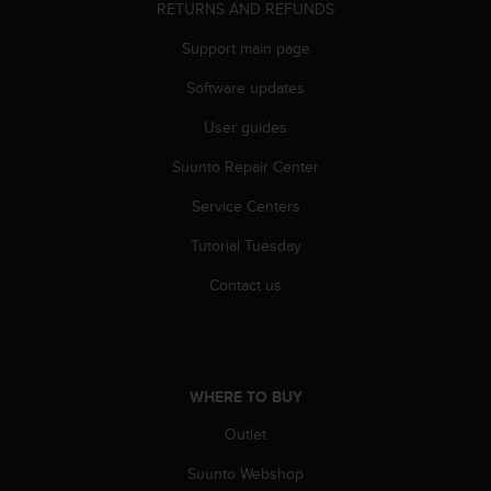
RETURNS AND REFUNDS
A
c
Support main page
c
e
Software updates
s
User guides
s
i
Suunto Repair Center
b
i
Service Centers
l
i
Tutorial Tuesday
t
y
Contact us
G
u
i
d
e
WHERE TO BUY
l
Outlet
i
n
Suunto Webshop
e