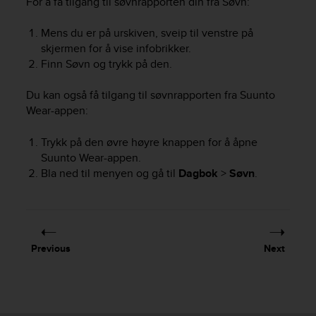
For å få tilgang til søvnrapporten din fra Søvn:
e
f
Mens du er på urskiven, sveip til venstre på
o
skjermen for å vise infobrikker.
r
Finn Søvn og trykk på den.
t
h
i
Du kan også få tilgang til søvnrapporten fra Suunto
s
Wear-appen:
w
e
Trykk på den øvre høyre knappen for å åpne
b
Suunto Wear-appen.
s
Bla ned til menyen og gå til
Dagbok
>
Søvn
.
i
t
e
i
n
Previous
Next
c
o
n
f
o