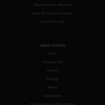
s
FAQs for Suunto Webshop
(
W
Sales Terms and Conditions
C
A
Suunto Pro Club
G
)
2
.
0
ABOUT SUUNTO
a
News
n
d
Company info
a
c
Careers
h
i
Heritage
e
v
Media
i
Sustainability
n
g
EU Declarations of Conformity