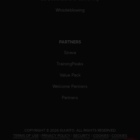
c
o
Whistleblowing
m
p
l
i
a
PARTNERS
n
c
Strava
e
w
TrainingPeaks
i
Value Pack
t
h
Welcome Partners
o
t
Partners
h
e
r
a
c
.
COPYRIGHT © 2026 SUUNTO.
ALL RIGHTS RESERVED.
c
TERMS OF USE
|
PRIVACY POLICY
|
SECURITY
|
COOKIES
|
COOKIES
e