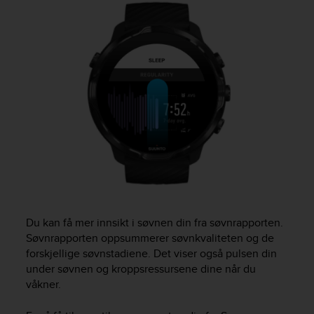
i
e
v
i
n
g
L
e
v
e
l
A
A
c
o
n
Du kan få mer innsikt i søvnen din fra søvnrapporten.
f
Søvnrapporten oppsummerer søvnkvaliteten og de
o
forskjellige søvnstadiene. Det viser også pulsen din
r
m
under søvnen og kroppsressursene dine når du
a
våkner.
n
c