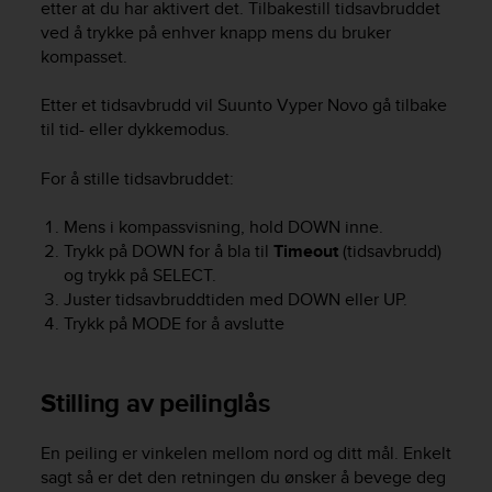
etter at du har aktivert det. Tilbakestill tidsavbruddet
s
ved å trykke på enhver knapp mens du bruker
(
W
kompasset.
C
A
Etter et tidsavbrudd vil
Suunto Vyper Novo
gå tilbake
G
til tid- eller dykkemodus.
)
2
For å stille tidsavbruddet:
.
0
Mens i kompassvisning, hold
DOWN
inne.
a
Trykk på
DOWN
for å bla til
Timeout
(tidsavbrudd)
n
d
og trykk på
SELECT
.
a
Juster tidsavbruddtiden med
DOWN
eller
UP
.
c
Trykk på
MODE
for å avslutte
h
i
e
Stilling av peilinglås
v
i
n
En peiling er vinkelen mellom nord og ditt mål. Enkelt
g
sagt så er det den retningen du ønsker å bevege deg