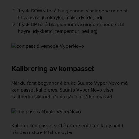
e
Trykk
DOWN
for å bla gjennom visningene nederst
f
o
til venstre. (tanktrykk, maks. dybde, tid)
r
Trykk
UP
for å bla gjennom visningene nederst til
t
høyre. (dykketid, temperatur, peiling)
h
i
s
w
e
b
Kalibrering av kompasset
s
i
Når du først begynner å bruke
Suunto Vyper Novo
må
t
kompasset kalibreres.
Suunto Vyper Novo
viser
e
kalibreringsikonet når du går inn på kompasset.
i
n
c
o
n
Kalibrer kompasset ved å rotere enheten langsomt i
f
hånden i store 8-talls sløyfer.
o