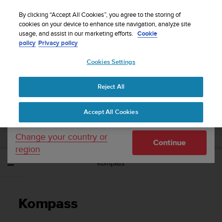
S
Sign up for the newsletter and get 5% off
| Easy
u
By clicking “Accept All Cookies”, you agree to the storing of
returns
u
cookies on your device to enhance site navigation, analyze site
Your country or region:
usage, and assist in our marketing efforts.
Cookie
n
policy
Privacy policy
t
o
Cookies Settings
United States
i
s
Home
Support
Suunto Vyper Novo
Brukerhåndbok -
c
Reject All
Currency: $ (USD)
o
m
Shipping only to United States
SUUNTO VYPER NOVO
Accept All Cookies
m
BRUKERHÅNDBOK -
i
t
Change your country or
Continue
t
region
e
Kompass
d
t
o
a
Kompass
c
h