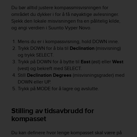
A
Du bør alltid justere kompassmisvisningen for
c
området du dykker i for å få nøyaktige avlesninger.
c
Sjekk den lokale misvisningen fra en pålitelig kilde,
e
og angi verdien i
Suunto Vyper Novo
.
s
s
Mens du er i kompassvisning, hold
DOWN
inne.
i
Trykk
DOWN
for å bla til
Declination
(misvisning)
b
i
og trykk
SELECT
.
l
Trykk på
DOWN
for å bytte til
East
(øst) eller
West
i
(vest) og bekreft med
SELECT
.
t
Still
Declination Degrees
(misvisningsgrader) med
y
DOWN
eller
UP
.
G
Trykk på
MODE
for å lagre og avslutte.
u
i
d
Stilling av tidsavbrudd for
e
l
kompasset
i
n
Du kan definere hvor lenge kompasset skal være på
e