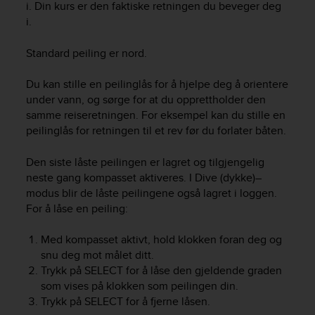
c
i. Din kurs er den faktiske retningen du beveger deg
o
i.
m
p
Standard peiling er nord.
l
i
Du kan stille en peilinglås for å hjelpe deg å orientere
a
under vann, og sørge for at du opprettholder den
n
c
samme reiseretningen. For eksempel kan du stille en
e
peilinglås for retningen til et rev før du forlater båten.
w
i
Den siste låste peilingen er lagret og tilgjengelig
t
neste gang kompasset aktiveres. I
Dive
(dykke)–
h
modus blir de låste peilingene også lagret i loggen.
o
For å låse en peiling:
t
h
Med kompasset aktivt, hold klokken foran deg og
e
r
snu deg mot målet ditt.
a
Trykk på
SELECT
for å låse den gjeldende graden
c
som vises på klokken som peilingen din.
c
Trykk på
SELECT
for å fjerne låsen.
e