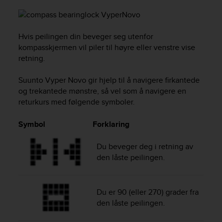
s
s
i
Hvis peilingen din beveger seg utenfor
b
i
kompasskjermen vil piler til høyre eller venstre vise
l
retning.
i
t
Suunto Vyper Novo
gir hjelp til å navigere firkantede
y
og trekantede mønstre, så vel som å navigere en
s
returkurs med følgende symboler.
t
a
Symbol
Forklaring
n
d
a
Du beveger deg i retning av
r
den låste peilingen.
d
s
.
Du er 90 (eller 270) grader fra
P
den låste peilingen.
l
e