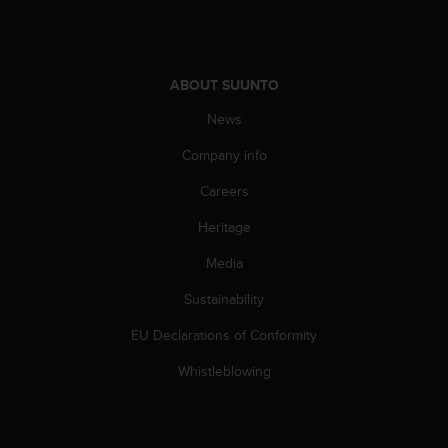
s
u
e
s
a
ABOUT SUUNTO
c
News
c
e
Company info
s
s
Careers
i
n
Heritage
g
i
Media
n
Sustainability
f
o
EU Declarations of Conformity
r
m
Whistleblowing
a
t
i
o