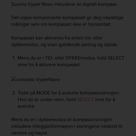
i
Suunto Vyper Novo
inkluderer et digitalt kompass.
e
v
Det vippe-kompenserte kompasset gir deg nøyaktige
i
målinger selv om kompasset ikke er horisontalt.
n
g
L
Kompasset kan aktiveres fra enten tid- eller
e
dykkemodus, og viser gjeldende peiling og dybde.
v
e
Mens du er i TID- eller DYKKEmodus, hold
SELECT
l
inne for å aktivere kompasset.
A
A
c
o
n
Trykk på
MODE
for å avslutte kompassvisningen.
f
Hvis du er under vann, hold
SELECT
inne for å
o
avslutte.
r
m
Mens du er i dykkemodus vil kompassvisningen
a
inkludere tilleggsinformasjon i visningene nederst til
n
venstre og høyre.
c