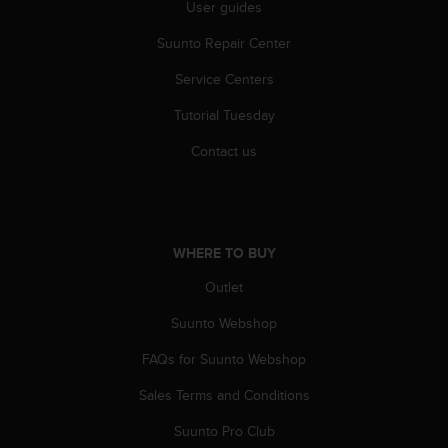
User guides
l
l
Suunto Repair Center
f
r
Service Centers
e
e
Tutorial Tuesday
)
,
Contact us
i
f
y
o
u
WHERE TO BUY
h
Outlet
a
v
Suunto Webshop
e
a
FAQs for Suunto Webshop
n
y
Sales Terms and Conditions
i
s
Suunto Pro Club