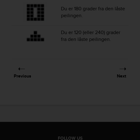
a
s
Du er 180 grader fra den låste
e
peilingen.
c
o
Du er 120 (eller 240) grader
n
fra den låste peilingen.
t
a
c
t
C
u
Previous
Next
s
t
o
m
e
r
S
e
r
v
FOLLOW US
i