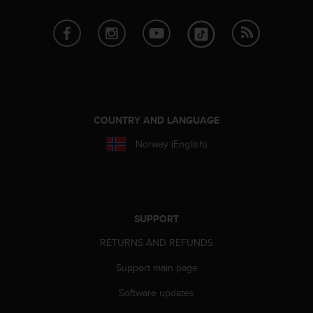
c
e
a
t
U
S
A
+
COUNTRY AND LANGUAGE
1
8
Norway (English)
5
5
2
5
8
SUPPORT
0
9
RETURNS AND REFUNDS
0
0
Support main page
(
t
Software updates
o