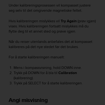
r
Under kalibreringsprosessen vil kompasset justere
m
seg selv til det omgivende magnetiske feltet.
a
n
c
Hvis kalibreringen mislykkes vil
Try Again
(prøv igjen)
e
vises. Hvis kalibreringen fortsatt mislykkes må du
w
flytte deg til et annet sted og prøve igjen.
i
t
Når du reiser utenlands anbefales det at kompasset
h
kalibreres på det nye stedet før det brukes.
t
h
For å starte kalibreringen manuelt:
e
W
e
Mens i kompassvisning, hold
DOWN
inne.
b
Trykk på
DOWN
for å bla til
Calibration
C
(kalibrering).
o
Trykk på
SELECT
for å starte kalibreringen.
n
t
e
Angi misvisning
n
t