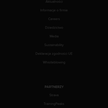
e
Aktualności
l
i
Informacje o firmie
n
Careers
e
s
Dziedzictwo
)
,
Media
a
t
Sustainability
a
k
Deklaracja zgodności UE
ż
Whistleblowing
e
b
y
o
d
PARTNERZY
p
o
Strava
w
i
TrainingPeaks
a