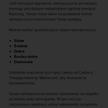
s
Jeśli trenujesz regularnie, samopoczucie po każdym
t
treningu jest dobrym wskaźnikiem ogólnej kondycji
a
fizycznej. Trener może także na podstawie trendu
r
samopoczucia monitorować Twoje postępy.
a
ń
,
Można wybrać spośród pięciu stopni samopoczucia:
a
b
Słabe
y
Średnie
n
Dobre
i
Bardzo dobre
n
Doskonałe
i
e
Dokładne znaczenie tych opcji zależy od Ciebie (i
j
s
Twojego trenera). Ważne jest, aby stosować je
z
konsekwentnie.
a
w
Swoje samopoczucie możesz rejestrować na zegarku
i
po każdej sesji treningowej. W tym celu po
t
zatrzymaniu rejestracji udziel odpowiedzi na pytanie
r