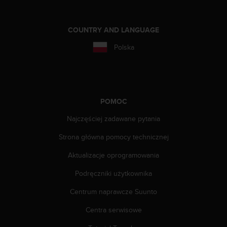
y
t
y
COUNTRY AND LANGUAGE
c
Polska
z
n
y
m
i
W
POMOC
C
Najczęściej zadawane pytania
A
G
Strona główna pomocy technicznej
2
.
Aktualizacje oprogramowania
0
(
Podręczniki użytkownika
W
e
Centrum naprawcze Suunto
b
Centra serwisowe
C
o