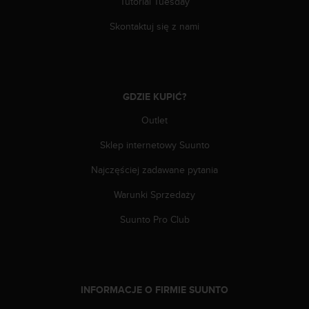
Tutorial Tuesday
n
t
Skontaktuj się z nami
e
n
t
A
c
GDZIE KUPIĆ?
c
e
Outlet
s
s
Sklep internetowy Suunto
i
Najczęściej zadawane pytania
b
i
Warunki Sprzedaży
l
i
Suunto Pro Club
t
y
G
u
i
INFORMACJE O FIRMIE SUUNTO
d