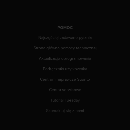
a
z
g
o
d
POMOC
n
o
Najczęściej zadawane pytania
ś
Strona główna pomocy technicznej
ć
n
Aktualizacje oprogramowania
a
p
Podręczniki użytkownika
o
z
Centrum naprawcze Suunto
i
o
Centra serwisowe
m
Tutorial Tuesday
i
e
Skontaktuj się z nami
A
A
z
w