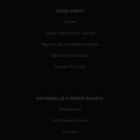
y
GDZIE KUPIĆ?
t
y
Outlet
c
z
Sklep internetowy Suunto
n
y
Najczęściej zadawane pytania
m
Warunki Sprzedaży
i
W
Suunto Pro Club
C
A
G
2
.
INFORMACJE O FIRMIE SUUNTO
0
(
Aktualności
W
e
Informacje o firmie
b
C
Careers
o