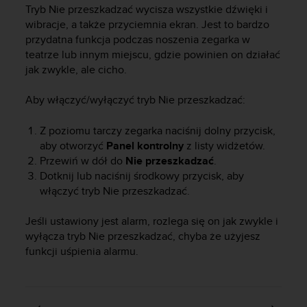
s
Tryb Nie przeszkadzać wycisza wszystkie dźwięki i
t
wibracje, a także przyciemnia ekran. Jest to bardzo
a
przydatna funkcja podczas noszenia zegarka w
r
teatrze lub innym miejscu, gdzie powinien on działać
a
jak zwykle, ale cicho.
ń
,
a
Aby włączyć/wyłączyć tryb Nie przeszkadzać:
b
y
Z poziomu tarczy zegarka naciśnij dolny przycisk,
n
aby otworzyć
Panel kontrolny
z listy widżetów.
i
Przewiń w dół do
Nie przeszkadzać
.
n
Dotknij lub naciśnij środkowy przycisk, aby
i
włączyć tryb Nie przeszkadzać.
e
j
s
Jeśli ustawiony jest alarm, rozlega się on jak zwykle i
z
wyłącza tryb Nie przeszkadzać, chyba że użyjesz
a
funkcji uśpienia alarmu.
w
i
t
r