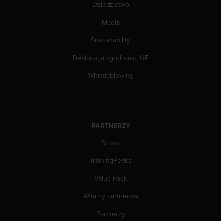
Dziedzictwo
n
t
Media
e
n
Sustainability
t
A
Deklaracja zgodności UE
c
c
Whistleblowing
e
s
s
i
b
PARTNERZY
i
Strava
l
i
TrainingPeaks
t
y
Value Pack
G
u
Witamy partnerów
i
d
Partnerzy