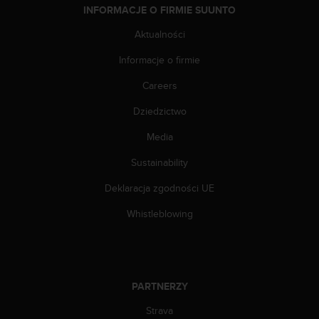
d
INFORMACJE O FIRMIE SUUNTO
a
Aktualności
ł
a
Informacje o firmie
i
n
Careers
n
y
Dziedzictwo
m
Media
s
t
Sustainability
a
n
Deklaracja zgodności UE
d
a
Whistleblowing
r
d
o
m
u
PARTNERZY
ł
a
Strava