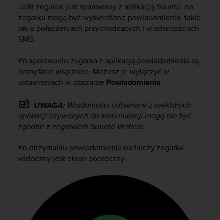
s
Jeśli zegarek jest sparowany z aplikacją Suunto, na
t
zegarku mogą być wyświetlane powiadomienia, takie
a
jak o połączeniach przychodzących i wiadomościach
r
SMS.
a
ń
,
Po sparowaniu zegarka z aplikacją powiadomienia są
a
domyślnie włączone. Możesz je wyłączyć w
b
ustawieniach w obszarze
Powiadomienia
.
y
n
Wiadomości odbierane z niektórych
UWAGA:
i
aplikacji używanych do komunikacji mogą nie być
n
zgodne z zegarkiem
Suunto Vertical
.
i
e
Po otrzymaniu powiadomienia na tarczy zegarka
j
s
widoczny jest ekran podręczny.
z
a
w
i
t
r