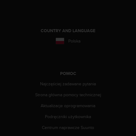
n
t
e
n
t
COUNTRY AND LANGUAGE
A
c
Polska
c
e
s
s
i
POMOC
b
i
Najczęściej zadawane pytania
l
i
Strona główna pomocy technicznej
t
Aktualizacje oprogramowania
y
G
Podręczniki użytkownika
u
i
Centrum naprawcze Suunto
d