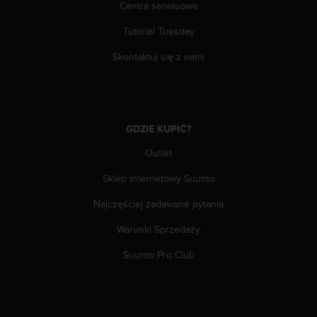
e
Centra serwisowe
l
i
Tutorial Tuesday
n
Skontaktuj się z nami
e
s
)
,
a
t
GDZIE KUPIĆ?
a
Outlet
k
ż
Sklep internetowy Suunto
e
b
Najczęściej zadawane pytania
y
o
Warunki Sprzedaży
d
Suunto Pro Club
p
o
w
i
a