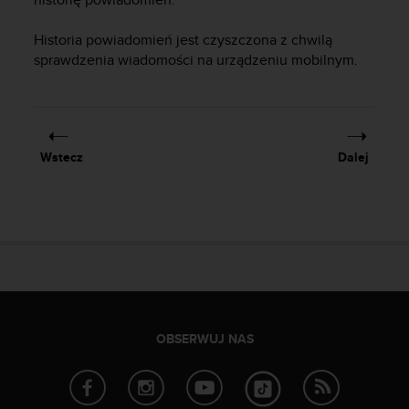
y
t
Historia powiadomień jest czyszczona z chwilą
y
sprawdzenia wiadomości na urządzeniu mobilnym.
c
z
n
y
m
Wstecz
Dalej
i
W
C
A
G
2
.
0
(
W
OBSERWUJ NAS
e
b
C
o