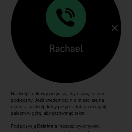
y
n
a
i
n
t
e
r
n
e
t
o
w
a
o
s
Naciśnij środkowy przycisk, aby usunąć ekran
i
podręczny. Jeśli wiadomość nie mieści się na
ą
ekranie, naciśnij dolny przycisk lub przeciągnij
g
palcem w górę, aby przewinąć tekst.
n
ę
Pod pozycją
Działania
możesz wykonywać
ł