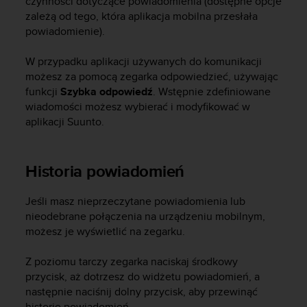
czynności dotyczące powiadomienia (dostępne opcje
a
zależą od tego, która aplikacja mobilna przesłała
z
powiadomienie).
g
o
d
W przypadku aplikacji używanych do komunikacji
n
możesz za pomocą zegarka odpowiedzieć, używając
o
funkcji
Szybka odpowiedź
. Wstępnie zdefiniowane
ś
wiadomości możesz wybierać i modyfikować w
ć
aplikacji Suunto.
n
a
p
Historia powiadomień
o
z
i
Jeśli masz nieprzeczytane powiadomienia lub
o
nieodebrane połączenia na urządzeniu mobilnym,
m
możesz je wyświetlić na zegarku.
i
e
Z poziomu tarczy zegarka naciskaj środkowy
A
przycisk, aż dotrzesz do widżetu powiadomień, a
A
następnie naciśnij dolny przycisk, aby przewinąć
z
w
historię powiadomień.