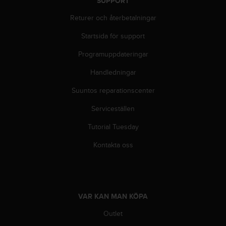
SUPPORT
l
l
Returer och återbetalningar
i
n
Startsida för support
f
Programuppdateringar
o
r
Handledningar
m
a
Suuntos reparationscenter
t
i
Serviceställen
o
n
Tutorial Tuesday
p
Kontakta oss
å
d
e
n
h
ä
VAR KAN MAN KÖPA
r
Outlet
w