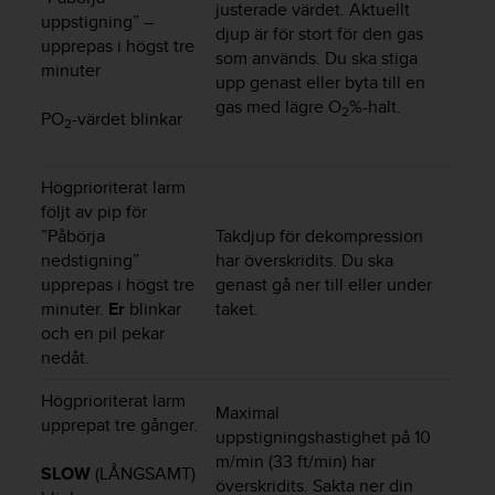
t
justerade värdet. Aktuellt
uppstigning” –
e
djup är för stort för den gas
upprepas i högst tre
n
som används. Du ska stiga
minuter
t
upp genast eller byta till en
A
gas med lägre O
%-halt.
2
c
PO
-värdet blinkar
2
c
e
s
Högprioriterat larm
s
följt av pip för
i
”Påbörja
Takdjup för dekompression
b
nedstigning”
har överskridits. Du ska
i
upprepas i högst tre
genast gå ner till eller under
l
minuter.
Er
blinkar
taket.
i
och en pil pekar
t
nedåt.
y
G
Högprioriterat larm
u
Maximal
upprepat tre gånger.
i
uppstigningshastighet på 10
d
m/min (33 ft/min) har
e
SLOW
(LÅNGSAMT)
överskridits. Sakta ner din
l