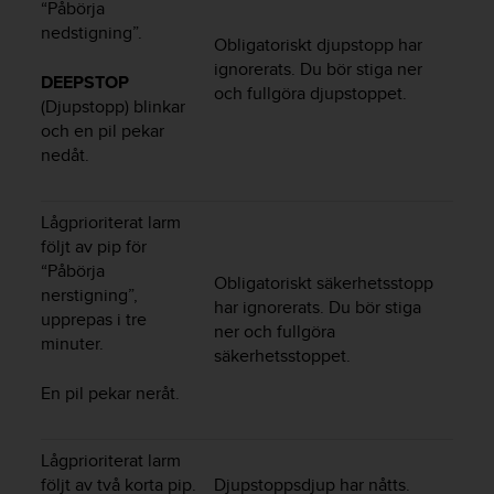
“Påbörja
i
nedstigning”.
k
Obligatoriskt djupstopp har
t
ignorerats. Du bör stiga ner
l
DEEPSTOP
och fullgöra djupstoppet.
i
(Djupstopp) blinkar
n
och en pil pekar
j
nedåt.
e
r
f
Lågprioriterat larm
ö
följt av pip för
r
“Påbörja
t
Obligatoriskt säkerhetsstopp
nerstigning”,
i
har ignorerats. Du bör stiga
upprepas i tre
l
ner och fullgöra
l
minuter.
säkerhetsstoppet.
g
ä
En pil pekar neråt.
n
g
l
Lågprioriterat larm
i
följt av två korta pip.
Djupstoppsdjup har nåtts.