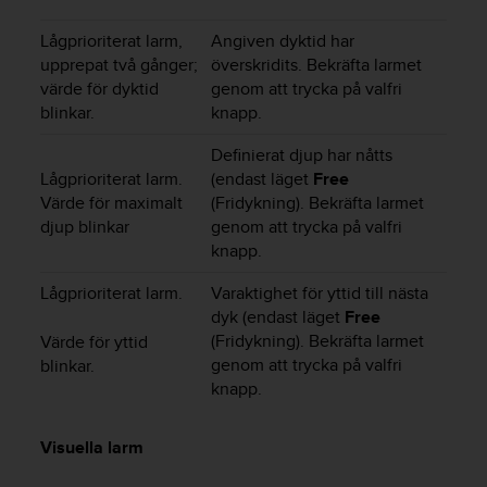
n
s
Lågprioriterat larm,
Angiven dyktid har
t
upprepat två gånger;
överskridits. Bekräfta larmet
p
värde för dyktid
genom att trycka på valfri
å
blinkar.
knapp.
+
1
Definierat djup har nåtts
8
Lågprioriterat larm.
(endast läget
Free
5
Värde för maximalt
(Fridykning). Bekräfta larmet
5
djup blinkar
genom att trycka på valfri
2
knapp.
5
8
Lågprioriterat larm.
Varaktighet för yttid till nästa
0
dyk (endast läget
Free
9
(Fridykning). Bekräfta larmet
Värde för yttid
0
0
genom att trycka på valfri
blinkar.
(
knapp.
a
v
Visuella larm
g
i