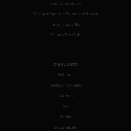
e
Suunto webbutik
b
b
Vanliga frågor om Suuntos webbutik
p
l
Försäljningsvillkor
a
Suunto Pro Club
t
s
e
n
.
OM SUUNTO
Nyheter
Företagsinformation
Careers
Arv
Media
Sustainability