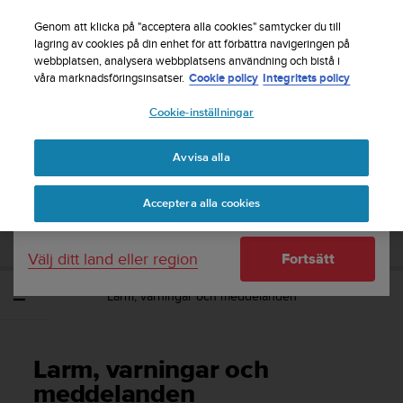
S
Registrera dig för nyhetsbrevet och få 5% rabatt
|
u
Genom att klicka på "acceptera alla cookies" samtycker du till
Gratis returfrakt
u
lagring av cookies på din enhet för att förbättra navigeringen på
Ditt land eller region:
webbplatsen, analysera webbplatsens användning och bistå i
n
våra marknadsföringsinsatser.
Cookie policy
Integritets policy
t
o
Cookie-inställningar
United States
s
t
Home
Support
Suunto Zoop Novo
Användarhandbok
r
Avvisa alla
Currency: $ (USD)
ä
v
Shipping only to United States
SUUNTO ZOOP NOVO
Acceptera alla cookies
a
ANVÄNDARHANDBOK
r
e
Välj ditt land eller region
Fortsätt
f
t
Larm, varningar och meddelanden
e
r
a
t
Larm, varningar och
t
d
meddelanden