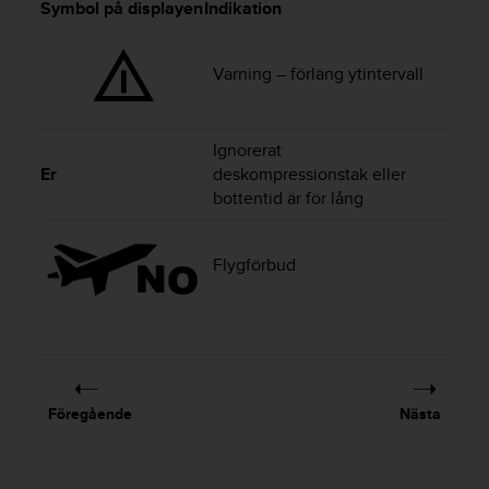
f
Symbol på displayen
Indikation
t
s
f
Varning – förläng ytintervall
r
i
t
Ignorerat
t
Er
deskompressionstak eller
i
bottentid är för lång
U
S
A
Flygförbud
)
o
m
d
u
h
a
Föregående
Nästa
r
p
r
o