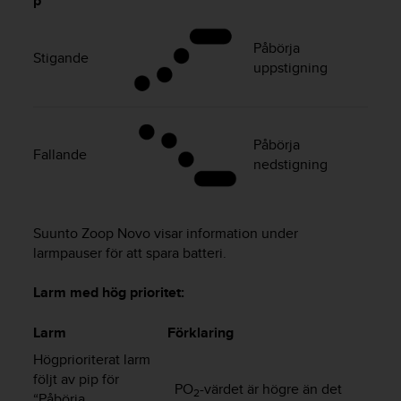
p
v
å
Påbörja
A
Stigande
A
uppstigning
i
e
n
l
Påbörja
Fallande
i
nedstigning
g
h
e
t
Suunto Zoop Novo
visar information under
m
larmpauser för att spara batteri.
e
d
Larm med hög prioritet:
W
e
Larm
Förklaring
b
C
Högprioriterat larm
o
följt av pip för
PO
-värdet är högre än det
n
2
“Påbörja