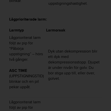
blinkar.
uppstigningshastighet.
i
n
e
Lågprioriterade larm:
s
(
W
Larmtyp
Larmorsak
C
Lågprioriterat larm
A
följt av pip för
G
“Påbörja
)
Dyk utan dekompression blir
uppstigning” – hörs
2
ett dyk med
.
två gånger.
dekompressionsstopp. Djupet
0
är under nivån för golv. Du
o
ASC TIME
bör stiga upp till, eller över,
c
(UPPSTIGNINGSTID)
golvet.
h
blinkar och en pil
a
pekar uppåt.
n
d
r
Lågprioriterat larm
a
följt av pip för
r