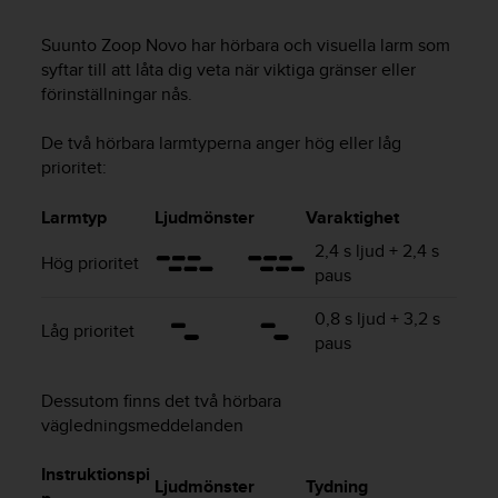
e
n
Suunto Zoop Novo
har hörbara och visuella larm som
n
syftar till att låta dig veta när viktiga gränser eller
a
w
förinställningar nås.
e
b
De två hörbara larmtyperna anger hög eller låg
b
prioritet:
p
l
Larmtyp
Ljudmönster
Varaktighet
a
t
2,4 s ljud + 2,4 s
Hög prioritet
s
paus
s
k
0,8 s ljud + 3,2 s
Låg prioritet
a
paus
u
p
Dessutom finns det två hörbara
p
n
vägledningsmeddelanden
å
n
Instruktionspi
Ljudmönster
Tydning
i