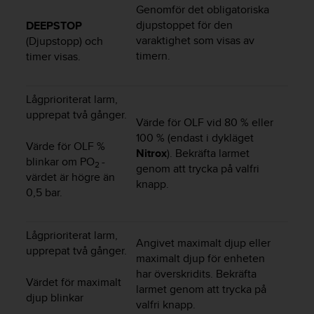
g
Genomför det obligatoriska
h
djupstoppet för den
DEEPSTOP
e
varaktighet som visas av
(Djupstopp) och
t
timern.
timer visas.
.
K
o
Lågprioriterat larm,
n
t
upprepat två gånger.
Värde för OLF vid 80 % eller
a
100 % (endast i dykläget
k
Värde för OLF %
Nitrox
). Bekräfta larmet
t
blinkar om PO
-
2
genom att trycka på valfri
a
värdet är högre än
v
knapp.
0,5 bar.
å
r
k
Lågprioriterat larm,
u
Angivet maximalt djup eller
upprepat två gånger.
n
maximalt djup för enheten
d
har överskridits. Bekräfta
Värdet för maximalt
t
larmet genom att trycka på
j
djup blinkar
valfri knapp.
ä