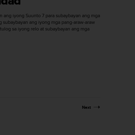
idad
in ang iyong
Suunto 7
para subaybayan ang mga
ng subaybayan ang iyong mga pang-araw-araw
t tulog sa iyong relo at subaybayan ang mga
Next