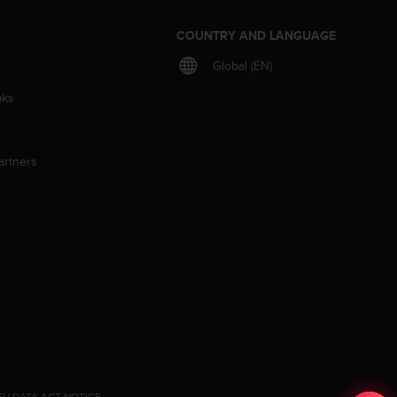
S
COUNTRY AND LANGUAGE
Global (EN)
aks
artners
EU DATA ACT NOTICE