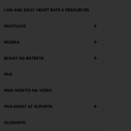
e
f
I-ON ANG DAILY HEART RATE & RESOURCES
o
r
PAGTULOG
t
h
i
MUSIKA
s
w
e
BUHAY NG BATERYA
b
s
i
FAQ
t
e
MGA HOW-TO NA VIDEO
i
n
c
PAG-IINGAT AT SUPORTA
o
n
f
GLOSARYO
o