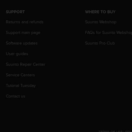
A
c
SUPPORT
WHERE TO BUY
c
Returns and refunds
Suunto Webshop
e
s
Support main page
FAQs for Suunto Websho
s
i
Software updates
Suunto Pro Club
b
i
User guides
l
i
Suunto Repair Center
t
Service Centers
y
G
Tutorial Tuesday
u
i
Contact us
d
e
l
i
n
e
TERMS OF USE
|
PRI