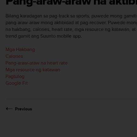
Pang-araw-araw na aktib
Bilang karadagan sa pag-track sa sports, puwede mong gamit
pang-araw-araw mong aktibidad at pag-recover. Puwede mo
na hakbang, calories, heart rate, mga resource ng katawan, a
trend gamit ang Suunto mobile app.
Mga Hakbang
Calories
Pang-araw-araw na heart rate
Mga resource ng katawan
Pagtulog
Google Fit
Previous