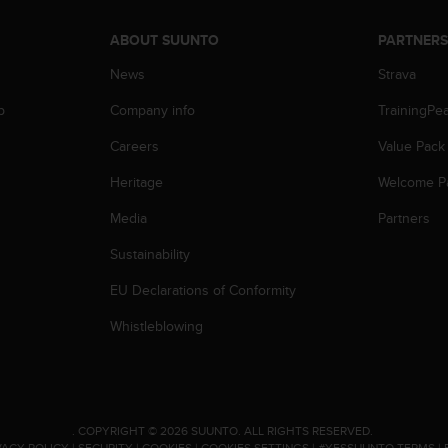
ABOUT SUUNTO
PARTNER
News
Strava
p
Company info
TrainingPe
Careers
Value Pack
Heritage
Welcome P
Media
Partners
Sustainability
EU Declarations of Conformity
Whistleblowing
.
COPYRIGHT © 2026 SUUNTO.
ALL RIGHTS RESERVED.
VACY POLICY
|
SECURITY
|
COOKIES
|
COOKIES SETTINGS
|
#YESSUUNTO TERMS
|