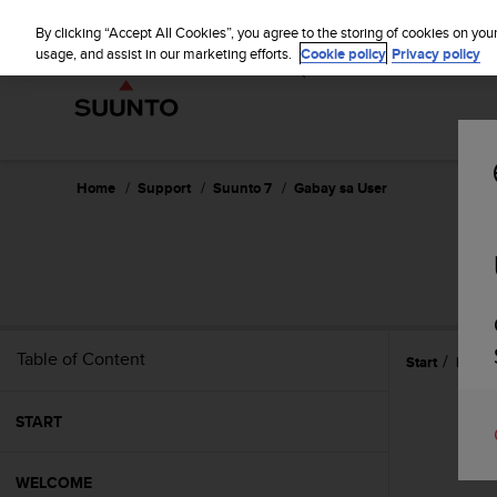
S
WE SH
u
By clicking “Accept All Cookies”, you agree to the storing of cookies on you
u
usage, and assist in our marketing efforts.
Cookie policy
Privacy policy
n
t
o
i
s
c
Home
Support
Suunto 7
Gabay sa User
o
m
m
i
t
t
e
Table of Content
Start
Pang-
d
t
o
START
a
c
h
WELCOME