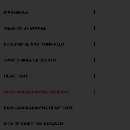
i
e
v
MAGSIMULA
i
n
WEAR OS BY GOOGLE
g
L
e
I-CUSTOMIZE ANG IYONG RELO
v
e
l
SPORTS MULA SA SUUNTO
A
A
c
HEART RATE
o
n
PANG-ARAW-ARAW NA AKTIBIDAD
f
o
r
PANG-ARAW-ARAW NA HEART RATE
m
a
n
MGA RESOURCE NG KATAWAN
c