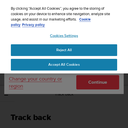
S
WE SHIP TO 75+ DESTINATIONS OVER THE
u
By clicking “Accept All Cookies”, you agree to the storing of
WORLD:
CLICK HERE TO SELECT YOURS
u
cookies on your device to enhance site navigation, analyze site
Your country or region:
usage, and assist in our marketing efforts.
Cookie
n
policy
Privacy policy
t
o
Cookies Settings
United States
i
s
Home
Support
Suunto Ambit3 Vertical
Gabay sa User - 1.2
c
Reject All
Currency: $ (USD)
o
m
Shipping only to United States
SUUNTO AMBIT3 VERTICAL GABAY SA
Accept All Cookies
m
USER - 1.2
i
t
Change your country or
Continue
t
region
e
Track back
d
t
o
a
Track back
c
h