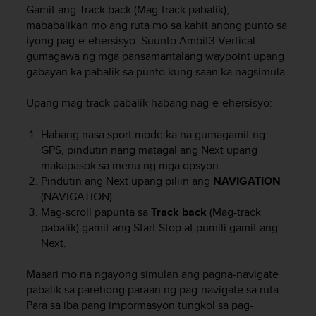
i
Gamit ang Track back (Mag-track pabalik),
e
mababalikan mo ang ruta mo sa kahit anong punto sa
v
iyong pag-e-ehersisyo.
Suunto Ambit3 Vertical
i
gumagawa ng mga pansamantalang waypoint upang
n
gabayan ka pabalik sa punto kung saan ka nagsimula.
g
L
e
Upang mag-track pabalik habang nag-e-ehersisyo:
v
e
Habang nasa sport mode ka na gumagamit ng
l
GPS, pindutin nang matagal ang
Next
upang
A
makapasok sa menu ng mga opsyon.
A
Pindutin ang
Next
upang piliin ang
NAVIGATION
c
(NAVIGATION).
o
Mag-scroll papunta sa
Track back
(Mag-track
n
pabalik) gamit ang
Start Stop
at pumili gamit ang
f
o
Next
.
r
m
Maaari mo na ngayong simulan ang pagna-navigate
a
pabalik sa parehong paraan ng pag-navigate sa ruta.
n
Para sa iba pang impormasyon tungkol sa pag-
c