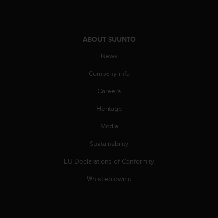
s
(
W
C
ABOUT SUUNTO
A
G
News
)
2
Company info
.
Careers
0
a
Heritage
n
d
Media
a
c
Sustainability
h
i
EU Declarations of Conformity
e
Whistleblowing
v
i
n
g