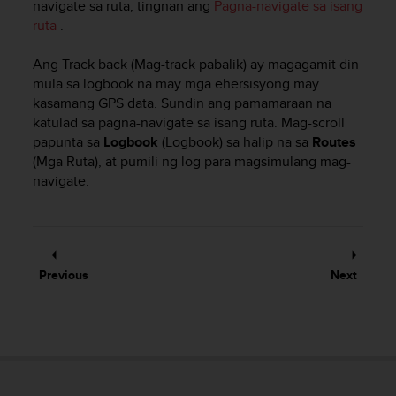
navigate sa ruta, tingnan ang
Pagna-navigate sa isang
e
ruta
.
f
o
Ang Track back (Mag-track pabalik) ay magagamit din
r
t
mula sa logbook na may mga ehersisyong may
h
kasamang GPS data. Sundin ang pamamaraan na
i
katulad sa pagna-navigate sa isang ruta. Mag-scroll
s
papunta sa
Logbook
(Logbook) sa halip na sa
Routes
w
(Mga Ruta), at pumili ng log para magsimulang mag-
e
navigate.
b
s
i
t
e
Previous
Next
i
n
c
o
n
f
o