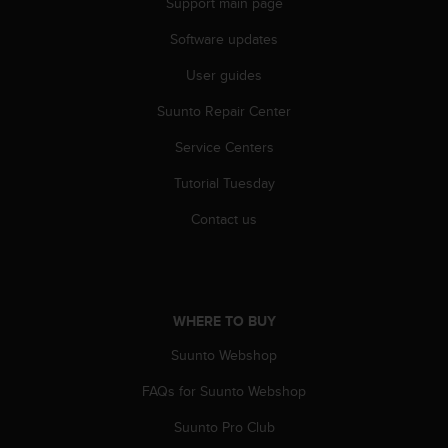
Support main page
A
c
Software updates
c
User guides
e
s
Suunto Repair Center
s
i
Service Centers
b
i
Tutorial Tuesday
l
i
Contact us
t
y
G
u
i
WHERE TO BUY
d
Suunto Webshop
e
l
FAQs for Suunto Webshop
i
n
Suunto Pro Club
e