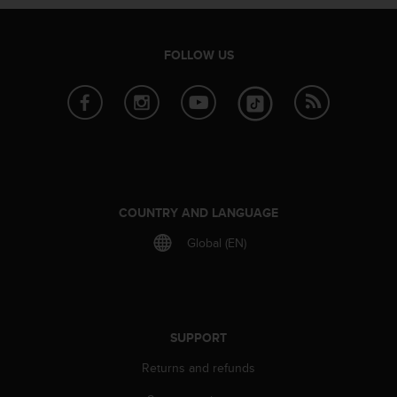
r
m
a
FOLLOW US
n
c
e
w
i
t
h
t
h
COUNTRY AND LANGUAGE
e
W
Global (EN)
e
b
C
o
n
SUPPORT
t
e
Returns and refunds
n
t