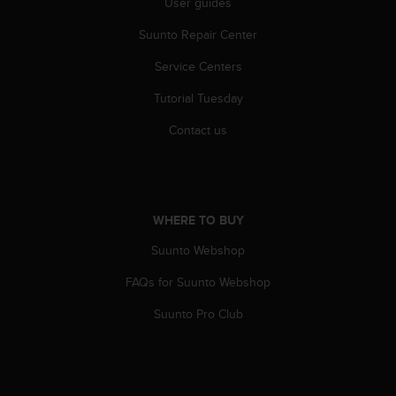
User guides
s
s
Suunto Repair Center
i
b
Service Centers
i
Tutorial Tuesday
l
i
Contact us
t
y
s
t
a
WHERE TO BUY
n
d
Suunto Webshop
a
r
FAQs for Suunto Webshop
d
s
Suunto Pro Club
.
P
l
e