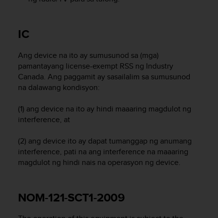
A
c
c
IC
e
s
Ang device na ito ay sumusunod sa (mga)
s
pamantayang license-exempt RSS ng Industry
i
Canada. Ang paggamit ay sasailalim sa sumusunod
b
i
na dalawang kondisyon:
l
i
(1) ang device na ito ay hindi maaaring magdulot ng
t
interference, at
y
G
(2) ang device ito ay dapat tumanggap ng anumang
u
interference, pati na ang interference na maaaring
i
magdulot ng hindi nais na operasyon ng device.
d
e
l
i
NOM-121-SCT1-2009
n
e