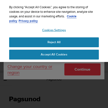
S
WE SHIP TO 75+ DESTINATIONS OVER THE
u
By clicking “Accept All Cookies”, you agree to the storing of
WORLD:
CLICK HERE TO SELECT YOURS
u
cookies on your device to enhance site navigation, analyze site
Your country or region:
usage, and assist in our marketing efforts.
Cookie
n
policy
Privacy policy
t
o
Cookies Settings
United States
i
s
Home
Support
Suunto Ambit3 Vertical
Gabay sa User - 1.2
c
Reject All
Currency: $ (USD)
o
m
Shipping only to United States
SUUNTO AMBIT3 VERTICAL GABAY SA
Accept All Cookies
m
USER - 1.2
i
t
Change your country or
Continue
t
region
e
Pagsunod
d
t
o
a
Pagsunod
c
h