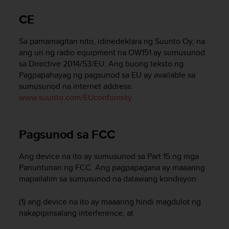
i
e
CE
v
i
Sa pamamagitan nito, idinedeklara ng Suunto Oy, na
n
g
ang uri ng radio equipment na OW151 ay sumusunod
L
sa Directive 2014/53/EU. Ang buong teksto ng
e
Pagpapahayag ng pagsunod sa EU ay available sa
v
sumusunod na internet address:
e
www.suunto.com/EUconformity
.
l
A
A
Pagsunod sa FCC
c
o
n
Ang device na ito ay sumusunod sa Part 15 ng mga
f
Panuntunan ng FCC. Ang pagpapagana ay maaaring
o
mapailalim sa sumusunod na dalawang kondisyon:
r
m
(1) ang device na ito ay maaaring hindi magdulot ng
a
nakapipinsalang interference, at
n
c