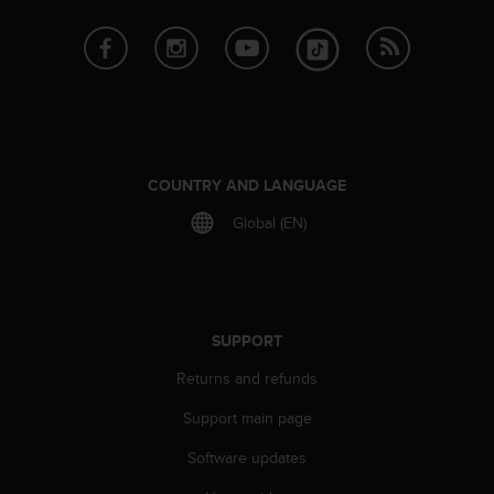
c
o
m
p
l
i
a
n
c
COUNTRY AND LANGUAGE
e
w
Global (EN)
i
t
h
o
t
SUPPORT
h
e
Returns and refunds
r
Support main page
a
c
Software updates
c
e