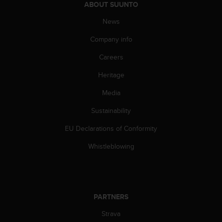
a
ABOUT SUUNTO
s
News
e
c
Company info
o
n
Careers
t
a
Heritage
c
t
Media
C
Sustainability
u
s
EU Declarations of Conformity
t
o
Whistleblowing
m
e
r
S
e
PARTNERS
r
v
Strava
i