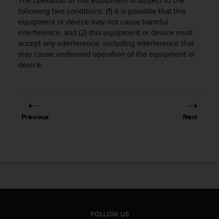
The operation of this equipment is subject to the
s
following two conditions: (1) it is possible that this
(
equipment or device may not cause harmful
W
interference, and (2) this equipment or device must
C
accept any interference, including interference that
A
G
may cause undesired operation of the equipment or
)
device.
2
.
0
a
n
Previous
Next
d
a
c
h
i
e
v
i
n
g
FOLLOW US