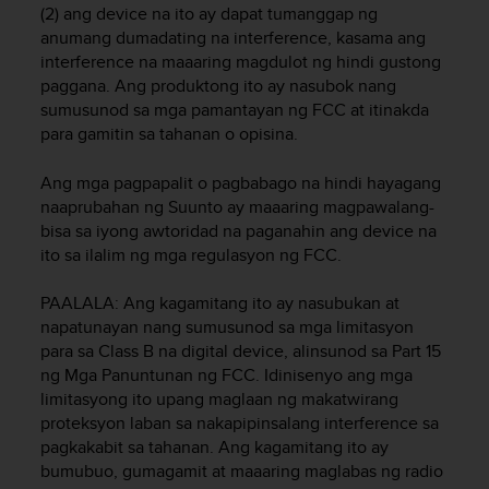
(2) ang device na ito ay dapat tumanggap ng
e
f
anumang dumadating na interference, kasama ang
o
interference na maaaring magdulot ng hindi gustong
r
paggana. Ang produktong ito ay nasubok nang
t
sumusunod sa mga pamantayan ng FCC at itinakda
h
para gamitin sa tahanan o opisina.
i
s
Ang mga pagpapalit o pagbabago na hindi hayagang
w
naaprubahan ng Suunto ay maaaring magpawalang-
e
bisa sa iyong awtoridad na paganahin ang device na
b
ito sa ilalim ng mga regulasyon ng FCC.
s
i
t
PAALALA: Ang kagamitang ito ay nasubukan at
e
napatunayan nang sumusunod sa mga limitasyon
i
para sa Class B na digital device, alinsunod sa Part 15
n
ng Mga Panuntunan ng FCC. Idinisenyo ang mga
c
limitasyong ito upang maglaan ng makatwirang
o
proteksyon laban sa nakapipinsalang interference sa
n
pagkakabit sa tahanan. Ang kagamitang ito ay
f
bumubuo, gumagamit at maaaring maglabas ng radio
o