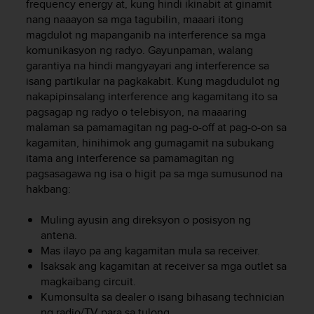
frequency energy at, kung hindi ikinabit at ginamit
r
m
nang naaayon sa mga tagubilin, maaari itong
a
magdulot ng mapanganib na interference sa mga
n
komunikasyon ng radyo. Gayunpaman, walang
c
garantiya na hindi mangyayari ang interference sa
e
isang partikular na pagkakabit. Kung magdudulot ng
w
nakapipinsalang interference ang kagamitang ito sa
i
pagsagap ng radyo o telebisyon, na maaaring
t
malaman sa pamamagitan ng pag-o-off at pag-o-on sa
h
kagamitan, hinihimok ang gumagamit na subukang
t
itama ang interference sa pamamagitan ng
h
e
pagsasagawa ng isa o higit pa sa mga sumusunod na
W
hakbang:
e
b
Muling ayusin ang direksyon o posisyon ng
C
antena.
o
Mas ilayo pa ang kagamitan mula sa receiver.
n
Isaksak ang kagamitan at receiver sa mga outlet sa
t
magkaibang circuit.
e
Kumonsulta sa dealer o isang bihasang technician
n
ng radio/TV para sa tulong.
t