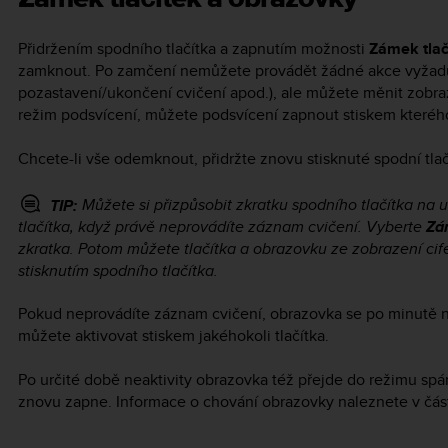
Přidržením spodního tlačítka a zapnutím možnosti
Zámek tlač
zamknout. Po zamčení nemůžete provádět žádné akce vyžadují
pozastavení/ukončení cvičení apod.), ale můžete měnit zobra
režim podsvícení, můžete podsvícení zapnout stiskem kteréhok
Chcete-li vše odemknout, přidržte znovu stisknuté spodní tla
Můžete si přizpůsobit zkratku spodního tlačítka na 
TIP:
tlačítka, když právě neprovádíte záznam cvičení. Vyberte
Zá
zkratka. Potom můžete tlačítka a obrazovku ze zobrazení c
stisknutím spodního tlačítka.
Pokud neprovádíte záznam cvičení, obrazovka se po minutě n
můžete aktivovat stiskem jakéhokoli tlačítka.
Po určité době neaktivity obrazovka též přejde do režimu sp
znovu zapne. Informace o chování obrazovky naleznete v čás