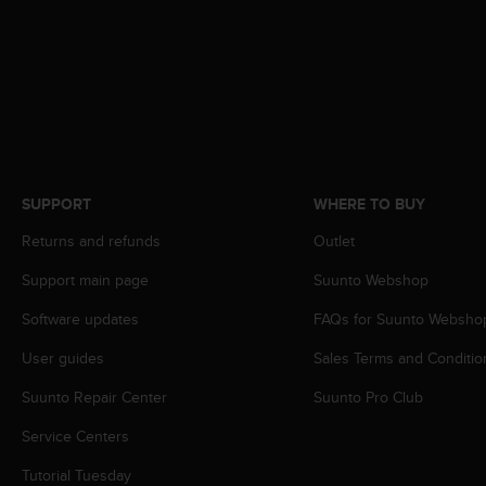
s
(
W
C
A
G
)
2
.
SUPPORT
WHERE TO BUY
0
a
Returns and refunds
Outlet
n
d
Support main page
Suunto Webshop
a
c
Software updates
FAQs for Suunto Websho
h
i
User guides
Sales Terms and Conditio
e
Suunto Repair Center
Suunto Pro Club
v
i
Service Centers
n
g
Tutorial Tuesday