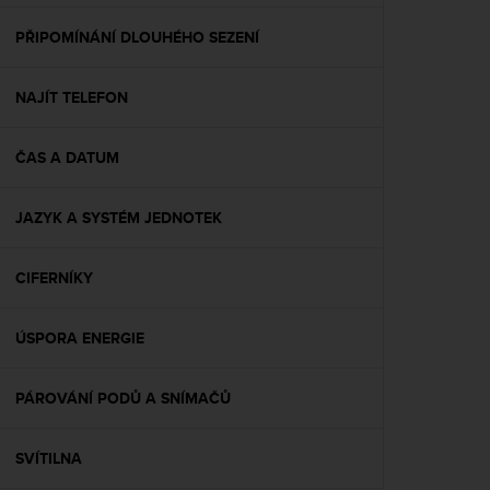
e
f
PŘIPOMÍNÁNÍ DLOUHÉHO SEZENÍ
o
r
NAJÍT TELEFON
t
h
i
ČAS A DATUM
s
w
e
JAZYK A SYSTÉM JEDNOTEK
b
s
i
CIFERNÍKY
t
e
ÚSPORA ENERGIE
i
n
c
PÁROVÁNÍ PODŮ A SNÍMAČŮ
o
n
f
SVÍTILNA
o