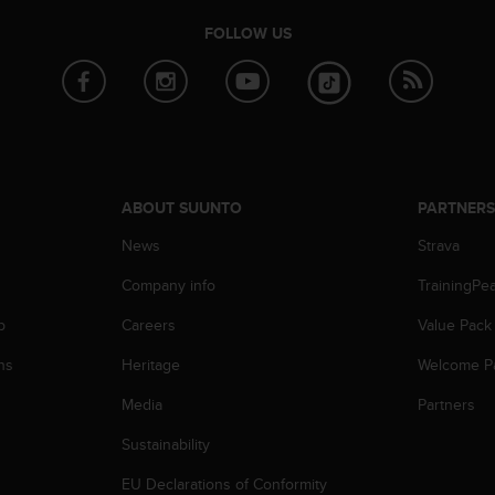
FOLLOW US
ABOUT SUUNTO
PARTNER
News
Strava
Company info
TrainingPe
p
Careers
Value Pack
ns
Heritage
Welcome P
Media
Partners
Sustainability
EU Declarations of Conformity