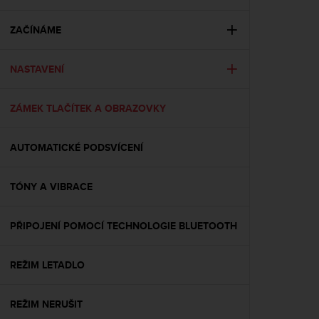
i
e
v
ZAČÍNÁME
i
n
NASTAVENÍ
g
L
e
ZÁMEK TLAČÍTEK A OBRAZOVKY
v
e
l
AUTOMATICKÉ PODSVÍCENÍ
A
A
c
TÓNY A VIBRACE
o
n
PŘIPOJENÍ POMOCÍ TECHNOLOGIE BLUETOOTH
f
o
r
REŽIM LETADLO
m
a
n
REŽIM NERUŠIT
c