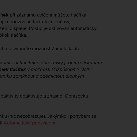
ítek
při záznamu cvičení můžete tlačítka
cí používání tlačítek (mezičasy,
zení displeje. Pokud je aktivován automatický
oli tlačítka.
čítko a vypněte možnost Zámek tlačítek.
uzamčení tlačítek a obrazovky jedním stisknutím
mek tlačítek
v možnosti Přizpůsobit > Dolní
iferníku zamknout a odemknout dlouhým
eaktivity deaktivuje a zhasne. Obrazovku
ánku (nic nezobrazuje). Jakýmkoli pohybem se
ti
Automatické podsvícení
.