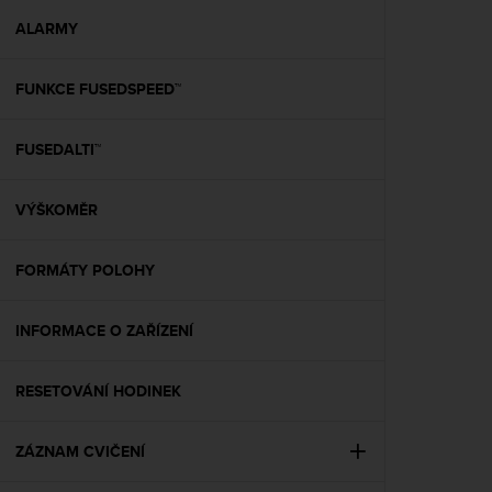
r
m
ALARMY
a
n
FUNKCE FUSEDSPEED™
c
e
w
FUSEDALTI™
i
t
h
VÝŠKOMĚR
t
h
e
FORMÁTY POLOHY
W
e
INFORMACE O ZAŘÍZENÍ
b
C
o
RESETOVÁNÍ HODINEK
n
t
e
ZÁZNAM CVIČENÍ
n
t