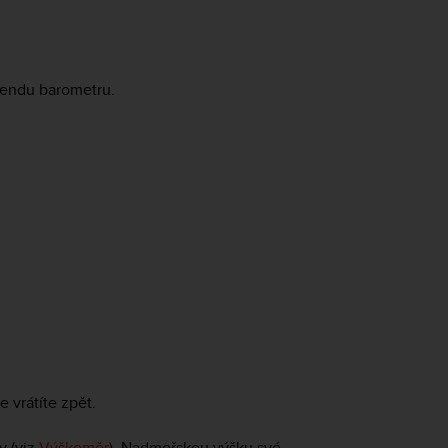
trendu barometru.
 vrátíte zpět.
y (viz
Výškoměr
). Nadmořskou výšku své