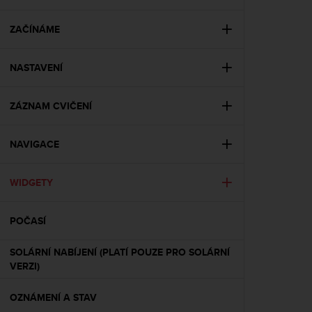
i
e
v
ZAČÍNÁME
i
n
NASTAVENÍ
g
L
e
ZÁZNAM CVIČENÍ
v
e
l
NAVIGACE
A
A
c
WIDGETY
o
n
POČASÍ
f
o
r
SOLÁRNÍ NABÍJENÍ (PLATÍ POUZE PRO SOLÁRNÍ
m
VERZI)
a
n
OZNÁMENÍ A STAV
c