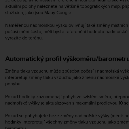
aktuální polohy naleznete na většině topografických map, p
službách, jako jsou Mapy Google.
Naměřenou nadmořskou výšku ovlivňují také změny místních 
počasí mění často, měli byste referenční hodnotu nadmořské 
vyrazíte do terénu.
Automatický profil výškoměru/barometr
Změnu tlaku vzduchu může způsobit počasí i nadmořská výš
interpretují změny tlaku vzduchu jako změnu nadmořské výš
pohybu.
Pokud hodinky zaznamenají pohyb ve svislém směru, přepnou
nadmořské výšky je aktualizován s maximální prodlevou 10 s
Pokud se pohybujete beze změny nadmořské výšky (méně než 
hodinky interpretují všechny změny tlaku vzduchu jako změn
barometru.