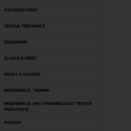
e
f
OVLÁDÁNÍ MÉDIÍ
o
r
TEPOVÁ FREKVENCE
t
h
i
ZÁZNAMNÍK
s
w
e
SLUNCE A MĚSÍC
b
s
i
KROKY A KALORIE
t
e
REGENERACE, TRÉNINK
i
n
c
REGENERACE, HRV (PROMĚNLIVOST TEPOVÉ
o
FREKVENCE)
n
f
POKROK
o