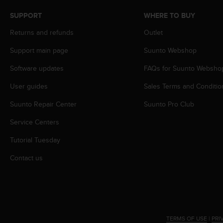
s
(
SUPPORT
WHERE TO BUY
W
Returns and refunds
Outlet
C
A
Support main page
Suunto Webshop
G
)
Software updates
FAQs for Suunto Websho
2
.
User guides
Sales Terms and Conditio
0
Suunto Repair Center
Suunto Pro Club
a
n
Service Centers
d
a
Tutorial Tuesday
c
h
Contact us
i
e
v
i
n
g
TERMS OF USE
|
PRI