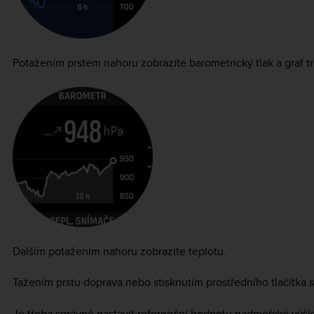
Potažením prstem nahoru zobrazíte barometrický tlak a graf 
Dalším potažením nahoru zobrazíte teplotu.
Tažením prstu doprava nebo stisknutím prostředního tlačítka se
Je třeba správně nastavit referenční hodnotu nadmořské výšk