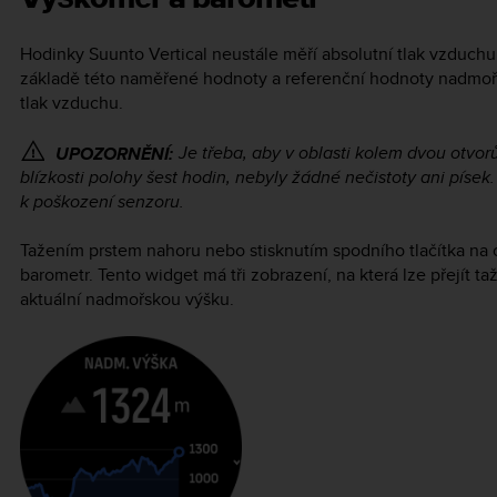
Hodinky
Suunto Vertical
neustále měří absolutní tlak vzduch
základě této naměřené hodnoty a referenční hodnoty nadmoř
tlak vzduchu.
Je třeba, aby v oblasti kolem dvou otvor
UPOZORNĚNÍ:
blízkosti polohy šest hodin, nebyly žádné nečistoty ani písek
k poškození senzoru.
Tažením prstem nahoru nebo stisknutím spodního tlačítka na 
barometr. Tento widget má tři zobrazení, na která lze přejít t
aktuální nadmořskou výšku.