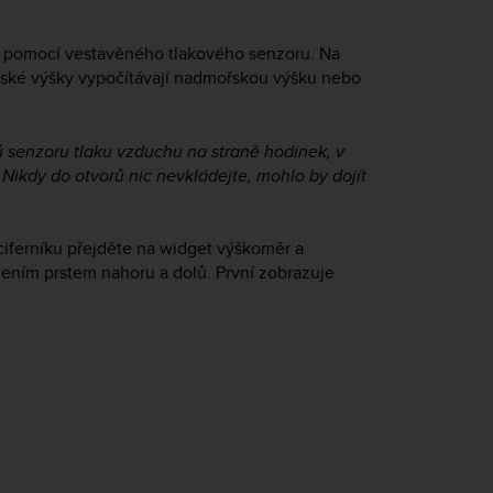
u pomocí vestavěného tlakového senzoru. Na
ské výšky vypočítávají nadmořskou výšku nebo
ů senzoru tlaku vzduchu na straně hodinek, v
. Nikdy do otvorů nic nevkládejte, mohlo by dojít
ciferníku přejděte na widget výškoměr a
ažením prstem nahoru a dolů. První zobrazuje