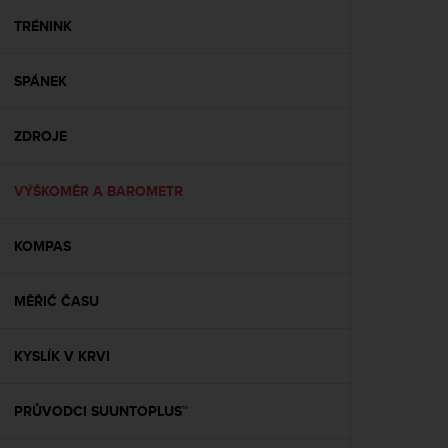
r
m
TRÉNINK
a
n
SPÁNEK
c
e
w
ZDROJE
i
t
h
VÝŠKOMĚR A BAROMETR
t
h
e
KOMPAS
W
e
MĚŘIČ ČASU
b
C
o
KYSLÍK V KRVI
n
t
e
PRŮVODCI SUUNTOPLUS™
n
t