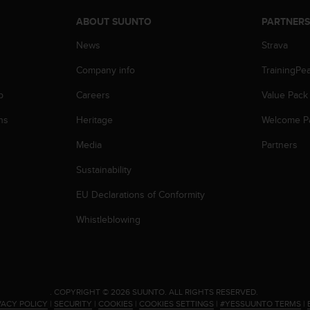
ABOUT SUUNTO
PARTNER
News
Strava
Company info
TrainingPe
p
Careers
Value Pack
ns
Heritage
Welcome P
Media
Partners
Sustainability
EU Declarations of Conformity
Whistleblowing
.
COPYRIGHT © 2026 SUUNTO.
ALL RIGHTS RESERVED.
VACY POLICY
|
SECURITY
|
COOKIES
|
COOKIES SETTINGS
|
#YESSUUNTO TERMS
|