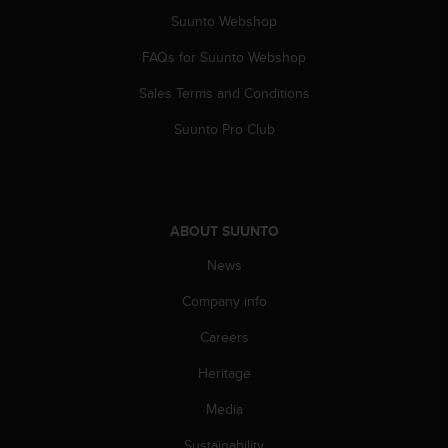
A
Suunto Webshop
c
c
FAQs for Suunto Webshop
e
Sales Terms and Conditions
s
s
Suunto Pro Club
i
b
i
l
i
ABOUT SUUNTO
t
y
News
G
u
Company info
i
d
Careers
e
Heritage
l
i
Media
n
e
Sustainability