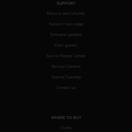
r
SUPPORT
m
a
Returns and refunds
n
Support main page
c
e
Software updates
w
i
User guides
t
h
Suunto Repair Center
t
h
Service Centers
e
Tutorial Tuesday
W
e
Contact us
b
C
o
n
t
WHERE TO BUY
e
n
Outlet
t