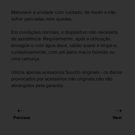
i
e
Manuseie a unidade com cuidado, de modo a não
v
sofrer pancadas nem quedas.
i
n
g
Em condições normais, o dispositivo não necessita
L
de assistência. Regularmente, após a utilização,
e
enxagúe-o com água doce, sabão suave e limpe-o,
v
cuidadosamente, com um pano macio húmido ou
e
uma camurça.
l
A
Utilize apenas acessórios Suunto originais - os danos
A
provocados por acessórios não originais não são
c
o
abrangidos pela garantia.
n
f
o
r
m
Previous
Next
a
n
c