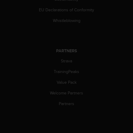
s
(
EU Declarations of Conformity
W
C
Whistleblowing
A
G
)
2
.
PARTNERS
0
Strava
a
n
TrainingPeaks
d
a
Value Pack
c
h
Welcome Partners
i
e
Partners
v
i
n
g