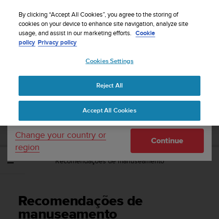
S
Sign up for the newsletter and get 5% off
| Free
u
By clicking “Accept All Cookies”, you agree to the storing of
returns
u
cookies on your device to enhance site navigation, analyze site
Your country or region:
usage, and assist in our marketing efforts.
Cookie
n
policy
Privacy policy
t
o
Cookies Settings
United States
i
s
Home
Support
Suunto 9 Peak Pro
Manual do Utilizador
c
Reject All
Currency: $ (USD)
o
m
Shipping only to United States
SUUNTO 9 PEAK PRO MANUAL DO
Accept All Cookies
m
UTILIZADOR
i
t
Change your country or
Continue
t
region
e
Recomendações de manuseamento
d
t
o
a
Recomendações de
c
h
manuseamento