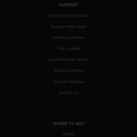
c
SUPPORT
o
m
Returns and refunds
p
l
Support main page
i
a
Software updates
n
User guides
c
e
Suunto Repair Center
w
i
Service Centers
t
h
Tutorial Tuesday
o
t
Contact us
h
e
r
a
c
WHERE TO BUY
c
Outlet
e