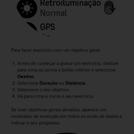
e
f
o
r
t
h
i
s
Para fazer exercício com um objetivo geral:
w
e
Antes de começar a gravar um exercício, deslize
b
para cima ou prima o botão inferior e selecione
s
i
Destino
.
t
Selecione
Duração
ou
Distância
.
e
Selecione o seu objetivo.
i
Vá para cima e inicie o seu exercício.
n
c
Se tiver objetivos gerais ativados, aparece um
o
mostrador de evolução em todos os ecrãs de dados a
n
indicar o seu progresso.
f
o