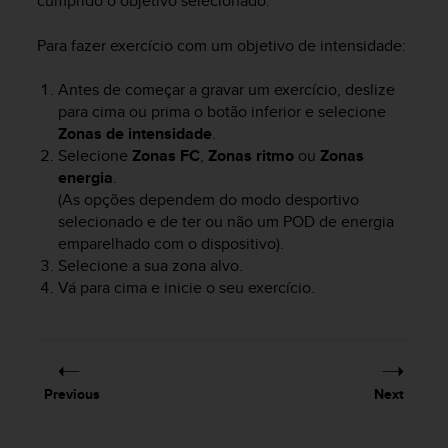
cumprido o objetivo selecionado.
A
c
Para fazer exercício com um objetivo de intensidade:
c
e
Antes de começar a gravar um exercício, deslize
s
para cima ou prima o botão inferior e selecione
s
Zonas de intensidade
.
i
Selecione
Zonas FC
,
Zonas ritmo
ou
Zonas
b
energia
.
i
l
(As opções dependem do modo desportivo
i
selecionado e de ter ou não um POD de energia
t
emparelhado com o dispositivo).
y
Selecione a sua zona alvo.
G
Vá para cima e inicie o seu exercício.
u
i
d
e
l
Previous
Next
i
n
e