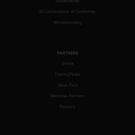
Sustainability
a
s
EU Declarations of Conformity
e
c
Whistleblowing
o
n
t
a
c
PARTNERS
t
C
Strava
u
s
TrainingPeaks
t
Value Pack
o
m
Welcome Partners
e
r
Partners
S
e
r
v
i