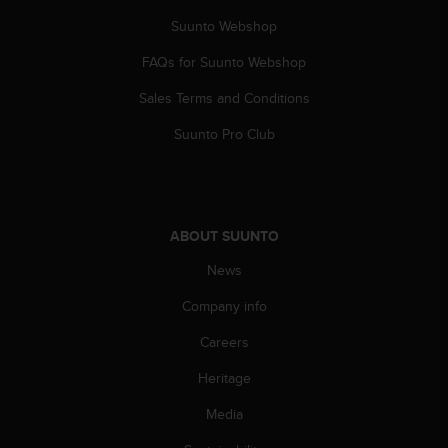
s
Suunto Webshop
s
i
FAQs for Suunto Webshop
b
i
Sales Terms and Conditions
l
i
Suunto Pro Club
t
y
s
t
a
ABOUT SUUNTO
n
News
d
a
Company info
r
d
Careers
s
.
Heritage
P
l
Media
e