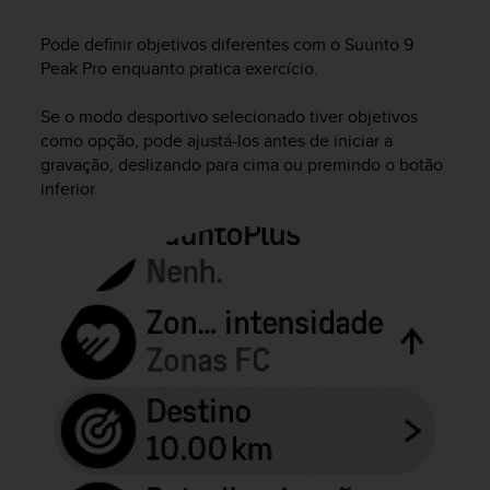
i
e
Pode definir objetivos diferentes com o
Suunto 9
v
Peak Pro
enquanto pratica exercício.
i
n
g
Se o modo desportivo selecionado tiver objetivos
L
como opção, pode ajustá-los antes de iniciar a
e
gravação, deslizando para cima ou premindo o botão
v
inferior.
e
l
A
A
c
o
n
f
o
r
m
a
n
c