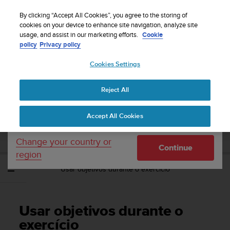
S
Sign up for the newsletter and get 5% off
| Free
u
By clicking “Accept All Cookies”, you agree to the storing of
returns
u
cookies on your device to enhance site navigation, analyze site
Your country or region:
usage, and assist in our marketing efforts.
Cookie
n
policy
Privacy policy
t
o
Cookies Settings
United States
i
s
Home
Support
Suunto 9 Peak Pro
Manual do Utilizador
c
Reject All
Currency: $ (USD)
o
m
Shipping only to United States
SUUNTO 9 PEAK PRO MANUAL DO
Accept All Cookies
m
UTILIZADOR
i
t
Change your country or
Continue
t
region
e
Usar objetivos durante o exercício
d
t
o
a
Usar objetivos durante o
c
h
exercício