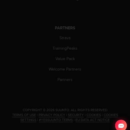
c
o
m
p
l
PARTNERS
i
a
Strava
n
c
TrainingPeaks
e
w
Value Pack
i
Welcome Partners
t
h
Partners
o
t
h
e
r
.
COPYRIGHT © 2026 SUUNTO.
ALL RIGHTS RESERVED.
a
TERMS OF USE
|
PRIVACY POLICY
|
SECURITY
|
COOKIES
|
COOKIES
c
SETTINGS
|
#YESSUUNTO TERMS
|
EU DATA ACT NOTICE
c
e