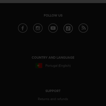
r
m
a
n
FOLLOW US
c
e
w
i
t
h
t
h
COUNTRY AND LANGUAGE
e
W
Portugal (English)
e
b
C
o
n
SUPPORT
t
e
Returns and refunds
n
t