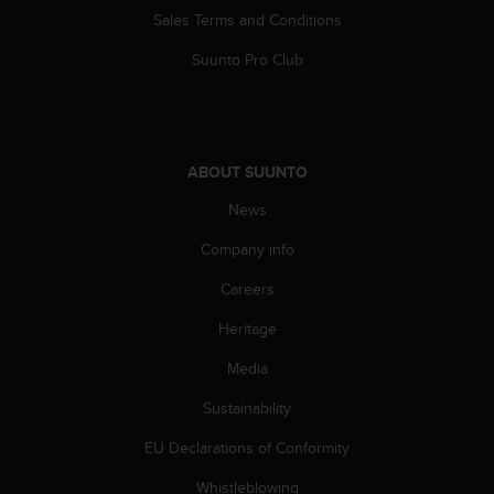
s
Sales Terms and Conditions
(
W
Suunto Pro Club
C
A
G
)
2
ABOUT SUUNTO
.
0
News
a
Company info
n
d
Careers
a
c
Heritage
h
i
Media
e
v
Sustainability
i
EU Declarations of Conformity
n
g
Whistleblowing