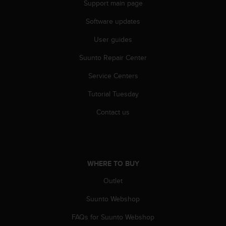
Support main page
A
c
Software updates
c
e
User guides
s
Suunto Repair Center
s
i
Service Centers
b
i
Tutorial Tuesday
l
i
Contact us
t
y
G
u
i
WHERE TO BUY
d
e
Outlet
l
Suunto Webshop
i
n
FAQs for Suunto Webshop
e