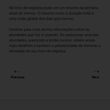
e
No livro de registos pode ver um resumo da semana
f
atual de treinos. O resumo inclui a duração total e
o
r
uma visão global dos dias que treinou.
t
h
Deslizar para cima dá-lhe informações sobre as
i
atividades que fez e quando. Ao selecionar uma das
s
atividades, premindo a botão central, obtém ainda
w
mais detalhes e também a possibilidade de eliminar a
e
atividade do seu livro de registos.
b
s
i
t
e
i
Previous
Next
n
c
o
n
f
o